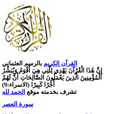
القرآن الكريم
بالرسم العثماني
إِنَّ هَٰذَا الْقُرْآنَ يَهْدِي لِلَّتِي هِيَ أَقْوَمُ وَيُبَشِّرُ
الْمُؤْمِنِينَ الَّذِينَ يَعْمَلُونَ الصَّالِحَاتِ أَنَّ لَهُمْ
أَجْرًا كَبِيرًا (الاسراء:9)
تشرف بخدمته موقع
الحمد لله
سورة العصر