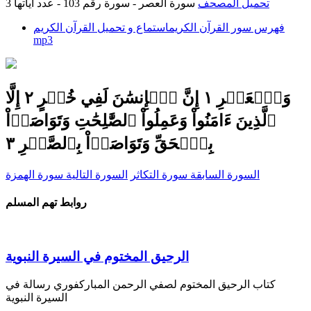
تحميل المصحف
سورة العصر - سورة رقم 103 - عدد آياتها 3
فهرس سور القرآن الكريم
استماع و تحميل القرآن الكريم
mp3
وَٱلۡعَصۡرِ ١ إِنَّ ٱلۡإِنسَٰنَ لَفِي خُسۡرٍ ٢ إِلَّا
ٱلَّذِينَ ءَامَنُواْ وَعَمِلُواْ ٱلصَّٰلِحَٰتِ وَتَوَاصَوۡاْ
بِٱلۡحَقِّ وَتَوَاصَوۡاْ بِٱلصَّبۡرِ ٣
السورة السابقة سورة التكاثر
السورة التالية سورة الهمزة
روابط تهم المسلم
الرحيق المختوم في السيرة النبوية
كتاب الرحيق المختوم لصفي الرحمن المباركفوري رسالة في
السيرة النبوية