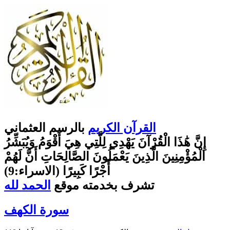
القرآن الكريم
بالرسم العثماني
إِنَّ هَٰذَا الْقُرْآنَ يَهْدِي لِلَّتِي هِيَ أَقْوَمُ وَيُبَشِّرُ
الْمُؤْمِنِينَ الَّذِينَ يَعْمَلُونَ الصَّالِحَاتِ أَنَّ لَهُمْ
أَجْرًا كَبِيرًا (الاسراء:9)
تشرف بخدمته موقع
الحمد لله
سورة الكهف