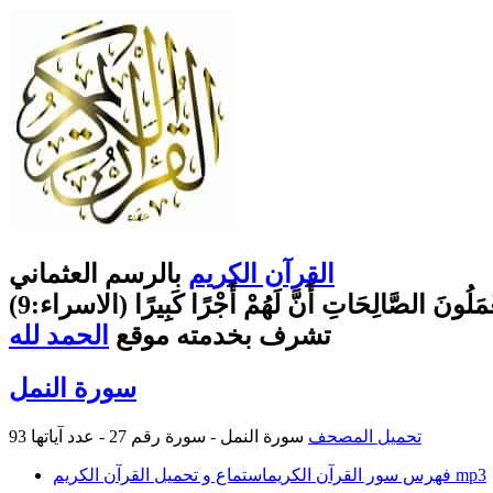
القرآن الكريم
بالرسم العثماني
يَعْمَلُونَ الصَّالِحَاتِ أَنَّ لَهُمْ أَجْرًا كَبِيرًا (الاسراء:9)
تشرف بخدمته موقع
الحمد لله
سورة النمل
تحميل المصحف
سورة النمل - سورة رقم 27 - عدد آياتها 93
استماع و تحميل القرآن الكريم mp3
فهرس سور القرآن الكريم