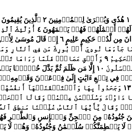
طسٓۚ تِلۡكَ ءَايَٰتُ ٱلۡقُرۡءَانِ وَكِتَابٖ مُّبِينٍ ١ هُدٗى وَبُشۡرَىٰ لِلۡمُؤۡمِنِينَ ٢ ٱلَّذِينَ يُقِيمُونَ ٱلصَّلَوٰةَ وَيُؤۡتُونَ ٱلزَّكَوٰةَ وَهُم بِٱلۡأٓخِرَةِ هُمۡ يُوقِنُونَ ٣ إِنَّ ٱلَّذِينَ لَا يُؤۡمِنُونَ بِٱلۡأٓخِرَةِ زَيَّنَّا لَهُمۡ أَعۡمَٰلَهُمۡ فَهُمۡ يَعۡمَهُونَ ٤ أُوْلَٰٓئِكَ ٱلَّذِينَ لَهُمۡ سُوٓءُ ٱلۡعَذَابِ وَهُمۡ فِي ٱلۡأٓخِرَةِ هُمُ ٱلۡأَخۡسَرُونَ ٥ وَإِنَّكَ لَتُلَقَّى ٱلۡقُرۡءَانَ مِن لَّدُنۡ حَكِيمٍ عَلِيمٍ ٦ إِذۡ قَالَ مُوسَىٰ لِأَهۡلِهِۦٓ إِنِّيٓ ءَانَسۡتُ نَارٗا سَ‍َٔاتِيكُم مِّنۡهَا بِخَبَرٍ أَوۡ ءَاتِيكُم بِشِهَابٖ قَبَسٖ لَّعَلَّكُمۡ تَصۡطَلُونَ ٧ فَلَمَّا جَآءَهَا نُودِيَ أَنۢ بُورِكَ مَن فِي ٱلنَّارِ وَمَنۡ حَوۡلَهَا وَسُبۡحَٰنَ ٱللَّهِ رَبِّ ٱلۡعَٰلَمِينَ ٨ يَٰمُوسَىٰٓ إِنَّهُۥٓ أَنَا ٱللَّهُ ٱلۡعَزِيزُ ٱلۡحَكِيمُ ٩ وَأَلۡقِ عَصَاكَۚ فَلَمَّا رَءَاهَا تَهۡتَزُّ كَأَنَّهَا جَآنّٞ وَلَّىٰ مُدۡبِرٗا وَلَمۡ يُعَقِّبۡۚ يَٰمُوسَىٰ لَا تَخَفۡ إِنِّي لَا يَخَافُ لَدَيَّ ٱلۡمُرۡسَلُونَ ١٠ إِلَّا مَن ظَلَمَ ثُمَّ بَدَّلَ حُسۡنَۢا بَعۡدَ سُوٓءٖ فَإِنِّي غَفُورٞ رَّحِيمٞ ١١ وَأَدۡخِلۡ يَدَكَ فِي جَيۡبِكَ تَخۡرُجۡ بَيۡضَآءَ مِنۡ غَيۡرِ سُوٓءٖۖ فِي تِسۡعِ ءَايَٰتٍ إِلَىٰ فِرۡعَوۡنَ وَقَوۡمِهِۦٓۚ إِنَّهُمۡ كَانُواْ قَوۡمٗا فَٰسِقِينَ ١٢ فَلَمَّا جَآءَتۡهُمۡ ءَايَٰتُنَا مُبۡصِرَةٗ قَالُواْ هَٰذَا سِحۡرٞ مُّبِينٞ ١٣ وَجَحَدُواْ بِهَا وَٱسۡتَيۡقَنَتۡهَآ أَنفُسُهُمۡ ظُلۡمٗا وَعُلُوّٗاۚ فَٱنظُرۡ كَيۡفَ كَانَ عَٰقِبَةُ ٱلۡمُفۡسِدِينَ ١٤ وَلَقَدۡ ءَاتَيۡنَا دَاوُۥدَ وَسُلَيۡمَٰنَ عِلۡمٗاۖ وَقَالَا ٱلۡحَمۡدُ لِلَّهِ ٱلَّذِي فَضَّلَنَا عَلَىٰ كَثِيرٖ مِّنۡ عِبَادِهِ ٱلۡمُؤۡمِنِينَ ١٥ وَوَرِثَ سُلَيۡمَٰنُ دَاوُۥدَۖ وَقَالَ يَٰٓأَيُّهَا ٱلنَّاسُ عُلِّمۡنَا مَنطِقَ ٱلطَّيۡرِ وَأُوتِينَا مِن كُلِّ شَيۡءٍۖ إِنَّ هَٰذَا لَهُوَ ٱلۡفَضۡلُ ٱلۡمُبِينُ ١٦ وَحُشِرَ لِسُلَيۡمَٰنَ جُنُودُهُۥ مِنَ ٱلۡجِنِّ وَٱلۡإِنسِ وَٱلطَّيۡرِ فَهُمۡ يُوزَعُونَ ١٧ حَتَّىٰٓ إِذَآ أَتَوۡاْ عَلَىٰ وَادِ ٱلنَّمۡلِ قَالَتۡ نَمۡلَةٞ يَٰٓأَيُّهَا ٱلنَّمۡلُ ٱدۡخُلُواْ مَسَٰكِنَكُمۡ لَا يَحۡطِمَنَّكُمۡ سُلَيۡمَٰنُ وَجُنُودُهُۥ وَهُمۡ لَا يَشۡعُرُونَ ١٨ فَتَبَسَّمَ ضَاحِكٗا مِّن قَوۡلِهَا وَقَالَ رَبِّ أَوۡزِعۡنِيٓ أَنۡ أَشۡكُرَ نِعۡمَتَكَ ٱلَّتِيٓ أَنۡعَمۡتَ عَلَيَّ وَعَلَىٰ وَٰلِدَيَّ وَأَنۡ أَعۡمَلَ صَٰلِحٗا تَرۡضَىٰهُ وَأَدۡخِلۡنِي بِرَحۡمَتِكَ فِي عِبَادِكَ ٱلصَّٰلِحِينَ ١٩ وَتَفَقَّدَ ٱلطَّيۡرَ فَقَالَ مَا لِيَ لَآ أَرَى ٱلۡهُدۡهُدَ أَمۡ كَانَ مِنَ ٱلۡغَآئِبِينَ ٢٠ لَأُعَذِّبَنَّهُۥ عَذَابٗا شَدِيدًا أَوۡ لَأَاْذۡبَحَنَّهُۥٓ أَوۡ لَيَأۡتِيَنِّي بِسُلۡطَٰنٖ مُّبِينٖ ٢١ فَمَكَثَ غَيۡرَ بَعِيدٖ فَقَالَ أَحَطتُ بِمَا لَم