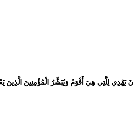
ْآنَ يَهْدِي لِلَّتِي هِيَ أَقْوَمُ وَيُبَشِّرُ الْمُؤْمِنِينَ الَّذِينَ 