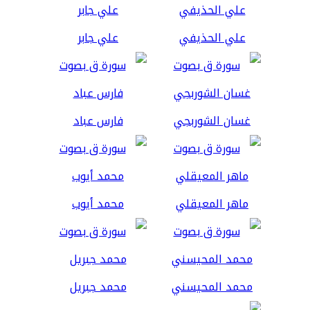
علي الحذيفي
علي جابر
غسان الشوربجي
فارس عباد
ماهر المعيقلي
محمد أيوب
محمد المحيسني
محمد جبريل