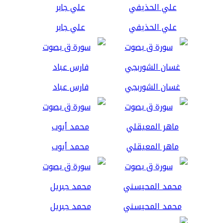
علي الحذيفي
علي جابر
غسان الشوربجي
فارس عباد
ماهر المعيقلي
محمد أيوب
محمد المحيسني
محمد جبريل