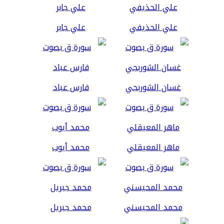
علي الحذيفي
علي جابر
غسان الشوربجي
فارس عباد
ماهر المعيقلي
محمد أيوب
محمد المحيسني
محمد جبريل