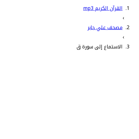
القرآن الكريم mp3
›
مصحف علي جابر
›
الاستماع إلى سورة ق