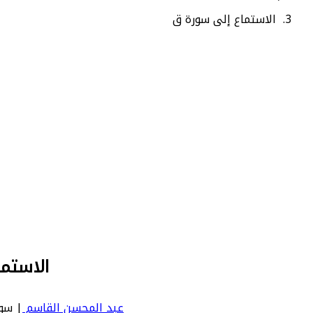
الاستماع إلى سورة ق
الاستم
عبد المحسن القاسم
| سورة ق | Qaf - عدد آياتها 45 - ر