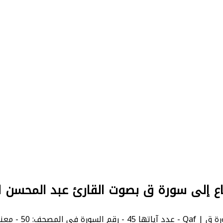
اع إلى سورة ق بصوت القارئ عبد المحسن ا
قم السورة في المصحف: 50 - معنى السورة بالإنجليزية: Qaf.