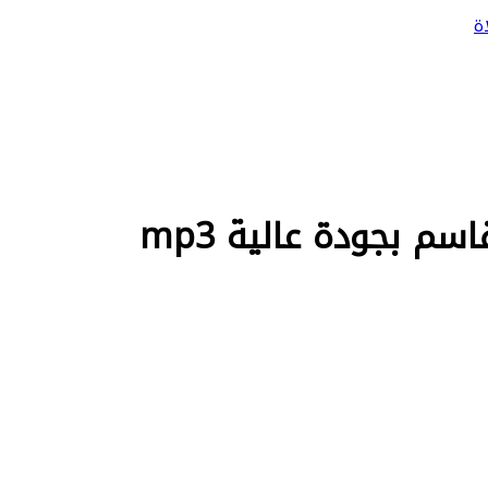
ة
 بجودة عالية mp3