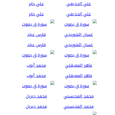
علي الحذيفي
علي جابر
غسان الشوربجي
فارس عباد
ماهر المعيقلي
محمد أيوب
محمد المحيسني
محمد جبريل