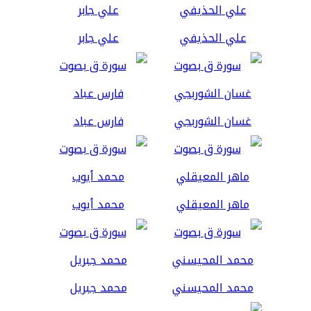
علي الحذيفي
علي جابر
غسان الشوربجي
فارس عباد
ماهر المعيقلي
محمد أيوب
محمد المحيسني
محمد جبريل