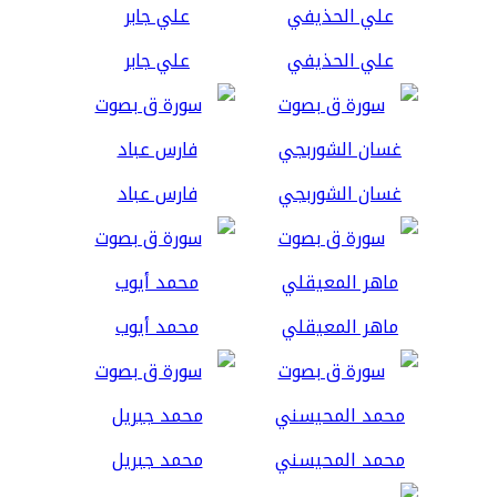
علي الحذيفي
علي جابر
غسان الشوربجي
فارس عباد
ماهر المعيقلي
محمد أيوب
محمد المحيسني
محمد جبريل