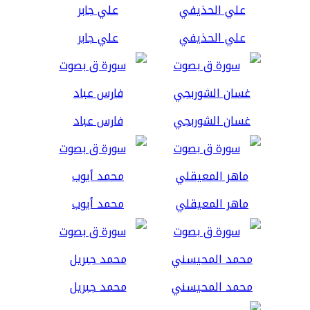
علي الحذيفي
علي جابر
غسان الشوربجي
فارس عباد
ماهر المعيقلي
محمد أيوب
محمد المحيسني
محمد جبريل