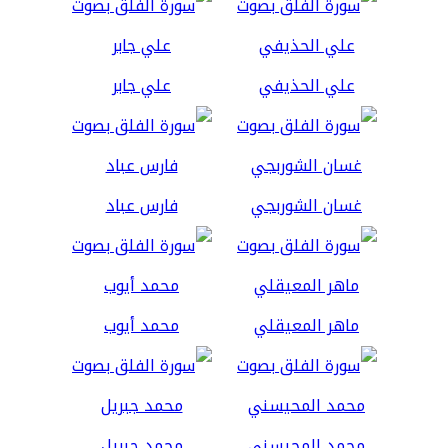
علي الحذيفي
علي جابر
غسان الشوربجي
فارس عباد
ماهر المعيقلي
محمد أيوب
محمد المحيسني
محمد جبريل