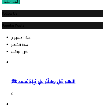
أضف تعليقا
Follow Us
Popular Posts
هذا الاسبوع
هذا الشهر
كل الوقت
اللهم صّلِ وسَلّمْ عَلۓِ نَبِيْنَامُحَمد ﷺ
0