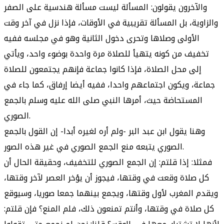
والآخرون يقولون: المسألة ليست مسألة هندسية على الصفر
والزاوية، بل المسألة تقريبية في الأوقات، فإذا نزل في آخر وقت
الأولى وصلاها وتحرى دخول الثانية وهو في مجلسه ففيه
تخفيف من كونه يتهيأ للصلاة مرة واحدة بوضوء واحد، ويأتي
إلى محل الصلاة، فإذا كانوا جماعة فإنهم يجتمعون للصلاة
جماعة، ويكون اجتماعهم واحدا، ففيه أيضا إرفاق، كما جاء في
المستحاضة حيث، أمرها النبي صلى الله عليه وسلم بالجمع
الصوري.
وهنا يقول ابن عبد البر -ولم أره لغيره أبدا- إن القول بالجمع
الصوري يتبعه منع الجمع الصوري في غير هذه الصور.
فمثلا: إذا قلتم: إن الجمع الصوري للتخفيف، وحقيقة الحال أن
كل صلاة وقعت في وقتها، فيجوز أن يؤخر العصر لآخر وقتها،
ويقدم المغرب لأول وقتها، ويجمع بينهما جمعا صوريا، وسيوقع
كل صلاة في وقتها، وأنتم تمنعون ذلك، فلم المنع؟ فإن قلتم: