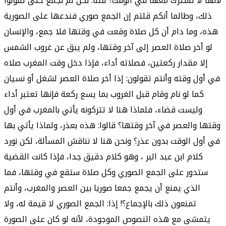
لأنها لا تشترك معها في الوقت؟ قلنا: نحن لم نجمع حتى تقولوا
ذلك، وطالما أنكم قلتم إن الجمع صوري فندعها على الصورية
هذه، وما دام أن كل صلاة وقعت في وقتها فلا جمع، والإنسان
لو أخر صلاة العصر إلى آخر وقتها، ولم يبق عن غروب الشمس
إلا مقدار ركعتين، فصلاته أداء، فإذا دخل وقت المغرب صلاه
في أول وقته وأنتم تقولون: إذا أخر صلاة العصر لشغل أو نسيان
كما لو نام وقام قبل الغروب بما يسع ركعة فإنها تعتبر أداء
وليست قضاء، فلماذا هنا لا تتركونه يأتي بالمغرب في أول
وقتها والعصر في آخر وقتها؟ قالوا: هذه بعذر، ولماذا يأتي بها
في أول الوقت بدون عذر؟ ونحن هنا لا نناقش المسألة، لكن نورد
كلام ابن عبد البر ، وهو كلام دقيق جدا، فإذا كانت القضية
ستدور على الجمع الصوري وكل صلاة ستقع في وقتها، فما
الذي يمنع أن يجمع جمعا صوريا بين العصر والمغرب، وأنتم
تمنعون ذلك بالإجماع؟! إذا: الجمع الصوري لا قيمة له، ولا
يتمشى مع هذه النصوص الموجودة، لأنه لو كان على الصورة