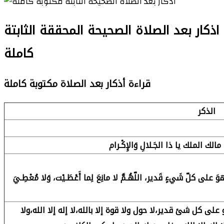
اذكار بعد الصلاة الصحيحة المحققة الثابتة
كاملة
قراءة أذكار بعد الصلاة مكتوبة كاملة
الذكر
 يا مالك الملك يا ذا الجَـلالِ وَالإِكْـرام
وهوَ على كلّ شَيءٍ قَدير، اللّهُـمَّ لا مانِعَ لِما أَعْطَـيْت، وَلا مُعْطِـيَ
على كل شئ قدير،لا حول ولا قوة إلا بالله،لا إله إلا الله،ولا