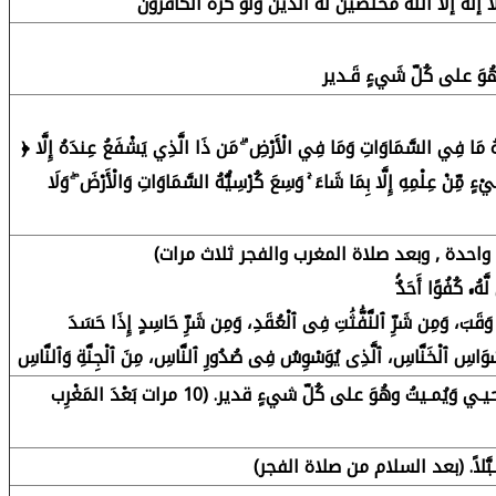
ا إله إلا الله مخلصين له الدين ولو كره الكافرون
 وهُوَ على كُلّ شَيءٍ قَـدير
﴿ اللَّهُ لَا إِلَٰهَ إِلَّا هُوَ الْحَيُّ الْقَيُّومُ ۚ لَا تَأْخُذُهُ سِنَةٌ وَلَا نَوْمٌ ۚ لَّهُ مَا فِي السَّمَاوَاتِ وَمَا فِي الْأَرْضِ ۗ مَن ذَا الَّذِي يَشْفَعُ عِندَهُ إِلَّا
يْءٍ مِّنْ عِلْمِهِ إِلَّا بِمَا شَاءَ ۚ وَسِعَ كُرْسِيُّهُ السَّمَاوَاتِ وَالْأَرْضَ ۖ وَلَا
َّهُۥ كُفُوًا أَحَدٌۢ
وَقَبَ، وَمِن شَرِّ ٱلنَّفَّٰثَٰتِ فِى ٱلْعُقَدِ، وَمِن شَرِّ حَاسِدٍ إِذَا حَسَدَ
ْوَسْوَاسِ ٱلْخَنَّاسِ، ٱلَّذِى يُوَسْوِسُ فِى صُدُورِ ٱلنَّاسِ، مِنَ ٱلْجِنَّةِ وَٱلنَّاسِ
لا إلهَ إلاّ اللّهُ وحْـدَهُ لا شريكَ لهُ، لهُ المُلكُ ولهُ الحَمْد، يُحيـي وَيُمـيتُ وهُوَ على كُلّ شيءٍ قدير. (10 مرات بَعْدَ المَغْرِب
ـلاً مُتَقَـبَّلاً. (بعد السلام من صلاة الفجر)