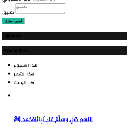
تعليق
أضف تعليقا
Follow Us
Popular Posts
هذا الاسبوع
هذا الشهر
كل الوقت
اللهم صّلِ وسَلّمْ عَلۓِ نَبِيْنَامُحَمد ﷺ