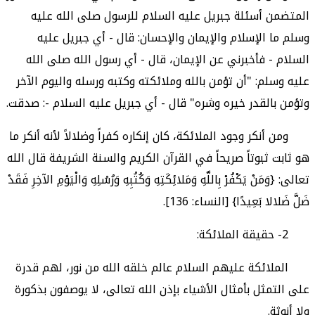
المتضمن أسئلة جبريل عليه السلام للرسول صلى الله عليه
وسلم ما الإسلام والإيمان والإحسان: قال - أي جبريل عليه
السلام - فأخبرني عن الإيمان، قال - أي رسول الله صلى الله
عليه وسلم: "أن تؤمن بالله وملائكته وكتبه ورسله واليوم الآخر
وتؤمن بالقدر خيره وشره" قال - أي جبريل عليه السلام -: صدقت.
ومن أنكر وجود الملائكة، كان إنكاره كفراً وضلالاً لأنه أنكر ما
هو ثابت ثبوتاً صريحاً في القرآن الكريم والسنة الشريفة قال الله
تعالى: {وَمَنْ يَكْفُرْ بِاللَّهِ وَمَلائِكَتِهِ وَكُتُبِهِ وَرُسُلِهِ وَالْيَوْمِ الآخِرِ فَقَدْ
ضَلَّ ضَلالا بَعِيدًا} [النساء: 136].
2- حقيقة الملائكة:
الملائكة عليهم السلام عالم خلقه الله من نور، لهم قدرة
على التمثل بأمثال الأشياء بإذن الله تعالى، لا يوصفون بذكورة
ولا أنوثة.