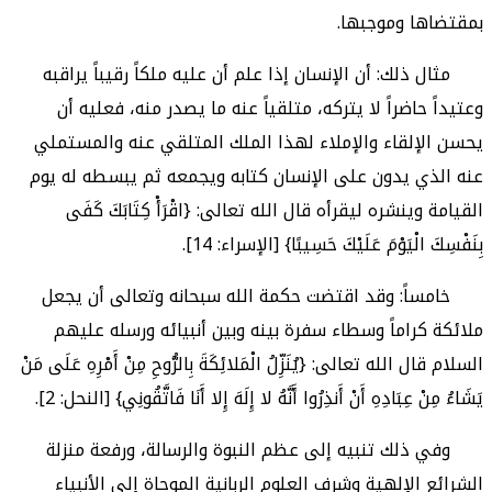
بمقتضاها وموجبها.
مثال ذلك: أن الإنسان إذا علم أن عليه ملكاً رقيباً يراقبه
وعتيداً حاضراً لا يتركه، متلقياً عنه ما يصدر منه، فعليه أن
يحسن الإلقاء والإملاء لهذا الملك المتلقي عنه والمستملي
عنه الذي يدون على الإنسان كتابه ويجمعه ثم يبسطه له يوم
القيامة وينشره ليقرأه قال الله تعالى: {اقْرَأْ كِتَابَكَ كَفَى
بِنَفْسِكَ الْيَوْمَ عَلَيْكَ حَسِيبًا} [الإسراء: 14].
خامساً: وقد اقتضت حكمة الله سبحانه وتعالى أن يجعل
ملائكة كراماً وسطاء سفرة بينه وبين أنبيائه ورسله عليهم
السلام قال الله تعالى: {يُنَزِّلُ الْمَلائِكَةَ بِالرُّوحِ مِنْ أَمْرِهِ عَلَى مَنْ
يَشَاءُ مِنْ عِبَادِهِ أَنْ أَنذِرُوا أَنَّهُ لا إِلَهَ إِلا أَنَا فَاتَّقُونِي} [النحل: 2].
وفي ذلك تنبيه إلى عظم النبوة والرسالة، ورفعة منزلة
الشرائع الإلهية وشرف العلوم الربانية الموحاة إلى الأنبياء