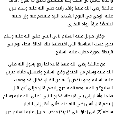
وأحياناً يتمثل لي الملك رجلاً فيكلمني فأعي ما يقول". قالت
عائشة رضي الله عنها ولقد رأيته صلى الله عليه وسلم ينزل
عليه الوحي في اليوم الشديد البرد فيفصم عنه وإن جبينه
ليتفصَّدُ عرقاً. رواه البخاري.
-وكان جبريل عليه السلام يأتي النبي صلى الله عليه وسلم
بصور حسب المناسبة التي اقتضتها تلك الحالة، فجاء يوم نبي
قريظة بصورة محارب عليه السلاح.
عن عائشة رضي الله عنها قالت: لما رجع رسول الله صلى
الله عليه وسلم من الخندق وضع السلاح واغتسل، فأتاه جبريل
عليه السلام وهو ينفض رأسه من الغبار، فقال: قد وضعت
السلاح؟ واللهِ ما وضعناه فاخرج إليهم. قال: فإلى أين. قال:
هاها. وأشار إلى بني قريظة، فخرج النبي "صلى الله عليه وسلم
إليهم قال أنس رضي الله عنه: كأني أنظر إلى الغبار
ساطعاً(2) في زقاق بني غنم(3) موكب جبريل عليه السلام حين