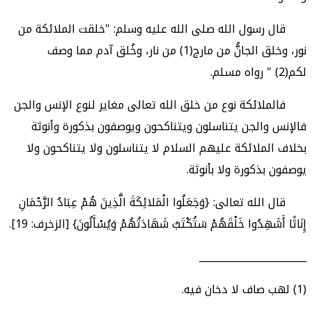
قال رسول الله صلى الله عليه وسلم: "خلقت الملائكة من
نور، وخلق الجانُّ من مارج(1) من نار، وخُلق آدم مما وصف
لكم(2) " رواه مسلم.
فالملائكة نوع من خلق الله تعالى مغاير لنوع الإنس والجن
فالإنس والجن يتناسلون ويتناكحون ويوصفون بذكورة وأنوثة
بخلاف الملائكة عليهم السلام لا يتناسلون ولا يتناكحون ولا
يوصفون بذكورة ولا بأنوثة.
قال الله تعالى: {وَجَعَلُوا الْمَلائِكَةَ الَّذِينَ هُمْ عِبَادُ الرَّحْمَانِ
إِنَاثًا أَشَهِدُوا خَلْقَهُمْ سَتُكْتَبُ شَهَادَتُهُمْ وَيُسْأَلُونَ} [الزخرف: 19].
______________________
(1) لهب صاف لا دخان فيه.