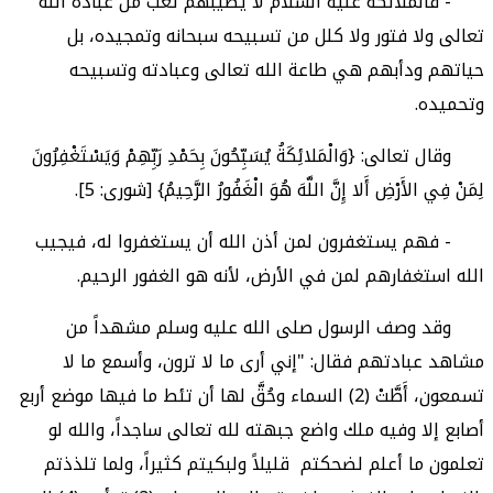
- فالملائكة عليه السلام لا يصيبهم تعب من عبادة الله
تعالى ولا فتور ولا كلل من تسبيحه سبحانه وتمجيده، بل
حياتهم ودأبهم هي طاعة الله تعالى وعبادته وتسبيحه
وتحميده.
وقال تعالى: {وَالْمَلائِكَةُ يُسَبِّحُونَ بِحَمْدِ رَبِّهِمْ وَيَسْتَغْفِرُونَ
لِمَنْ فِي الأَرْضِ أَلا إِنَّ اللَّهَ هُوَ الْغَفُورُ الرَّحِيمُ} [شورى: 5].
- فهم يستغفرون لمن أذن الله أن يستغفروا له، فيجيب
الله استغفارهم لمن في الأرض، لأنه هو الغفور الرحيم.
وقد وصف الرسول صلى الله عليه وسلم مشهداً من
مشاهد عبادتهم فقال: "إني أرى ما لا ترون، وأسمع ما لا
تسمعون، أَطَّتْ (2) السماء وحُقَّ لها أن تئط ما فيها موضع أربع
أصابع إلا وفيه ملك واضع جبهته لله تعالى ساجداً، والله لو
تعلمون ما أعلم لضحكتم قليلاً ولبكيتم كثيراً، ولما تلذذتم