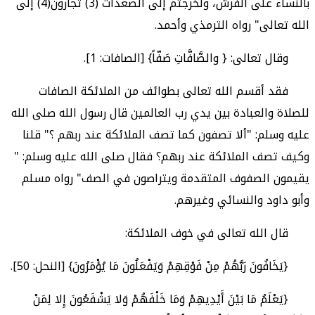
بالنساء على الفرش، ولخرجتم إلى الصعدات (3) تجأرون(4) إلى
الله تعالى" رواه الترمذي وأحمد.
وقال تعالى: { والصَّافَّاتِ صَفّاً} [الصافات: 1].
فقد أقسم الله تعالى بطوائف من الملائكة الصافات
للصلاة والعبادة بين يدي رب العالمين قال رسول الله صلى الله
عليه وسلم: "ألا تصفون كما تصف الملائكة عند ربهم ؟" قلنا
وكيف تصف الملائكة عند ربهم؟ فقال صلى الله عليه وسلم: "
يقيمون الصفوف المتقدمة ويتراصون في الصف" رواه مسلم
وأبو داود والنسائي وغيرهم.
قال الله تعالى في خوف الملائكة:
{يَخَافُونَ رَبَّهُمْ مِنْ فَوْقِهِمْ وَيَفْعَلُونَ مَا يُؤْمَرُونَ} [النحل: 50].
{يَعْلَمُ مَا بَيْنَ أَيْدِيهِمْ وَمَا خَلْفَهُمْ وَلا يَشْفَعُونَ إِلا لِمَنْ