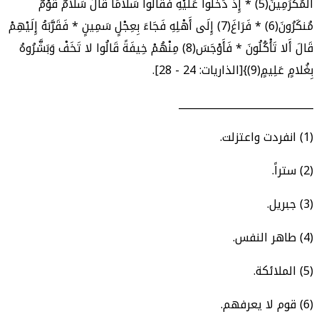
الْمُكْرَمِينَ(5) * إِذْ دَخَلُوا عَلَيْهِ فَقَالُوا سَلامًا قَالَ سَلامٌ قَوْمٌ
مُنكَرُونَ(6) * فَرَاغَ(7) إِلَى أَهْلِهِ فَجَاءَ بِعِجْلٍ سَمِينٍ * فَقَرَّبَهُ إِلَيْهِمْ
قَالَ أَلا تَأْكُلُونَ * فَأَوْجَسَ(8) مِنْهُمْ خِيفَةً قَالُوا لا تَخَفْ وَبَشَّرُوهُ
بِغُلامٍ عَلِيمٍ(9)}[الذاريات: 24 - 28].
___________________________
(1) انفردت واعتزلت.
(2) ستراً.
(3) جبريل.
(4) طاهر النفس.
(5) الملائكة.
(6) قوم لا يعرفهم.