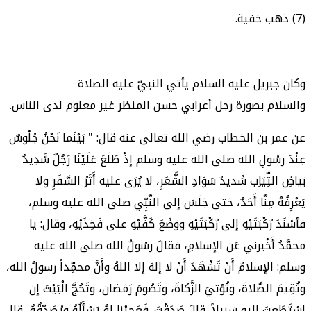
(7) ذهب خفية.
وكان جبريل عليه السلام يأتي النبيَّ عليه الصلاة
والسلام بصورة رجل أعرابي حسن المنظر غير معلوم لدى الناس.
عن عمر بن الخطاب رضي الله تعالى عنه قال: " بَيْنَما نَحْنُ جُلْوسٌ
عِنْدَ رسُولِ الله صلى الله عليه وسلم إذْ طَلَعَ عَلَيْنَا رَجُلٌ شَدِيدُ
بَياضِ الثِّيَاِب شَديدُ سَوَادِ الشَّعَرِ، لا يُرَى عليه أَثَرُ السَّفَرِ ولا
يَعْرِفُهُ مِنَّا أَحَدٌ، حَتى جَلَسَ إلى النَّبِّي صلى الله عليه وسلم،
فأسْنَدَ رُكْبَتَيْهِ إلى رُكْبَتَيْهِ ووَضَعَ كَفَّيْهِ على فَخِذَيْهِ، وقال: يا
محمَّدُ أَخْبرني عَن الإسلامِ، فقالَ رسُولُ الله صلى الله عليه
وسلم: الإسلامُ أَنْ تَشْهَدَ أَنْ لا إلهَ إلا اللهُ وأَنَّ محمِّداً رسولُ الله،
وتُقِيمَ الصَّلاةَ، وتُؤتيَ الزَّكاةَ، وتَصُومَ رَمَضان، وتَحُجَّ الْبَيْتَ إن
اسْتَطَعتَ إليه سَبيلاً. قالَ صَدَقْتَ. فَعَجِبْنا لهُ يَسْأَلُهُ ويُصَدِّقُهُ، قال