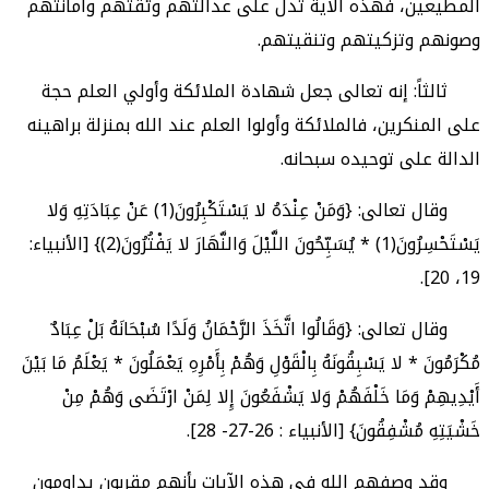
المطيعين، فهذه الآية تدل على عدالتهم وثقتهم وأمانتهم
وصونهم وتزكيتهم وتنقيتهم.
ثالثاً: إنه تعالى جعل شهادة الملائكة وأولي العلم حجة
على المنكرين، فالملائكة وأولوا العلم عند الله بمنزلة براهينه
الدالة على توحيده سبحانه.
وقال تعالى: {وَمَنْ عِنْدَهُ لا يَسْتَكْبِرُونَ(1) عَنْ عِبَادَتِهِ وَلا
يَسْتَحْسِرُونَ(1) * يُسَبِّحُونَ اللَّيْلَ وَالنَّهَارَ لا يَفْتُرُونَ(2)} [الأنبياء:
19، 20].
وقال تعالى: {وَقَالُوا اتَّخَذَ الرَّحْمَانُ وَلَدًا سُبْحَانَهُ بَلْ عِبَادٌ
مُكْرَمُونَ * لا يَسْبِقُونَهُ بِالْقَوْلِ وَهُمْ بِأَمْرِهِ يَعْمَلُونَ * يَعْلَمُ مَا بَيْنَ
أَيْدِيهِمْ وَمَا خَلْفَهُمْ وَلا يَشْفَعُونَ إِلا لِمَنْ ارْتَضَى وَهُمْ مِنْ
خَشْيَتِهِ مُشْفِقُونَ} [الأنبياء : 26-27- 28].
وقد وصفهم الله في هذه الآيات بأنهم مقربون يداومون