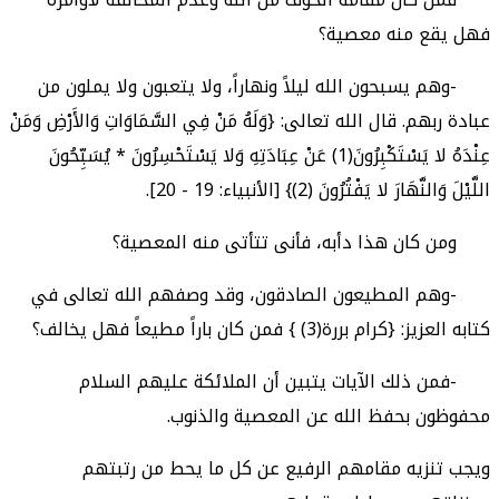
فهل يقع منه معصية؟
-وهم يسبحون الله ليلاً ونهاراً، ولا يتعبون ولا يملون من
عبادة ربهم. قال الله تعالى: {وَلَهُ مَنْ فِي السَّمَاوَاتِ وَالأَرْضِ وَمَنْ
عِنْدَهُ لا يَسْتَكْبِرُونَ(1) عَنْ عِبَادَتِهِ وَلا يَسْتَحْسِرُونَ * يُسَبِّحُونَ
اللَّيْلَ وَالنَّهَارَ لا يَفْتُرُونَ (2)} [الأنبياء: 19 - 20].
ومن كان هذا دأبه، فأنى تتأتى منه المعصية؟
-وهم المطيعون الصادقون، وقد وصفهم الله تعالى في
كتابه العزيز: {كرام بررة(3) } فمن كان باراً مطيعاً فهل يخالف؟
-فمن ذلك الآيات يتبين أن الملائكة عليهم السلام
محفوظون بحفظ الله عن المعصية والذنوب.
ويجب تنزيه مقامهم الرفيع عن كل ما يحط من رتبتهم