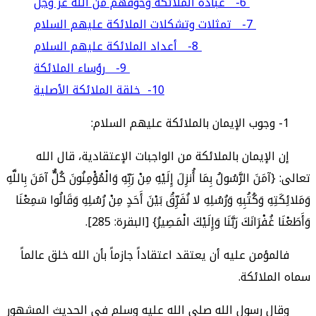
6- عبادة الملائكة وخوفهم من الله عزَّ وجلَّ
7- تمثلات وتشكلات الملائكة عليهم السلام
8- أعداد الملائكة عليهم السلام
9- رؤساء الملائكة
10- خلقة الملائكة الأصلية
1- وجوب الإيمان بالملائكة عليهم السلام:
إن الإيمان بالملائكة من الواجبات الإعتقادية، قال الله
تعالى: {آمَنَ الرَّسُولُ بِمَا أُنزِلَ إِلَيْهِ مِنْ رَبِّهِ وَالْمُؤْمِنُونَ كُلٌّ آمَنَ بِاللَّهِ
وَمَلائِكَتِهِ وَكُتُبِهِ وَرُسُلِهِ لا نُفَرِّقُ بَيْنَ أَحَدٍ مِنْ رُسُلِهِ وَقَالُوا سَمِعْنَا
وَأَطَعْنَا غُفْرَانَكَ رَبَّنَا وَإِلَيْكَ الْمَصِيرُ} [البقرة: 285].
فالمؤمن عليه أن يعتقد اعتقاداً جازماً بأن الله خلق عالماً
سماه الملائكة.
وقال رسول الله صلى الله عليه وسلم في الحديث المشهور