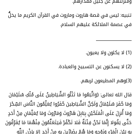
ومنزلتهم عن جليل مقدارهم.
تنبيه: ليس في قصة هاروت وماروت في القرآن الكريم ما يخلُّ
في عصمة الملائكة عليهم السلام.
_________________
(1) لا يكلون ولا يعيون.
(2) لا يسكنون عن التسبيح والعبادة.
(3)وهم المطيعون لربهم.
قال الله تعالى: {وَاتَّبَعُوا مَا تَتْلُو الشَّيَاطِينُ عَلَى مُلْكِ سُلَيْمَانَ
وَمَا كَفَرَ سُلَيْمَانُ وَلَكِنَّ الشَّيَاطِينَ كَفَرُوا يُعَلِّمُونَ النَّاسَ السِّحْرَ
وَمَا أُنزِلَ عَلَى الْمَلَكَيْنِ بِبَابِلَ هَارُوتَ وَمَارُوتَ وَمَا يُعَلِّمَانِ مِنْ أَحَدٍ
حَتَّى يَقُولا إِنَّمَا نَحْنُ فِتْنَةٌ فَلا تَكْفُرْ فَيَتَعَلَّمُونَ مِنْهُمَا مَا يُفَرِّقُونَ
بِهِ بَيْنَ الْمَرْءِ وَزَوْجِهِ وَمَا هُمْ بِضَارِّينَ بِهِ مِنْ أَحَدٍ إِلا بِإِذْنِ اللَّهِ