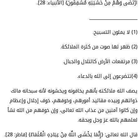
ارْتَضَى وَهُمْ مِنْ خَشْيَتِهِ مُشْفِقُونَ} [الأنبياء: 28].
______________________
(1) لا يملون التسبيح.
(2) ظهر لها صوت من كثرة الملائكة.
(3) مرتفعات الأرض كالتلال والجبال.
(4)تتضرعون إلى الله بالدعاء.
يصف الله ملائكته بأنهم يخافونه ويخشونه لأنه سبحانه مالك
ذواتهم وبيده مقاليد أمورهم، وخوفهم، خوف إجلال وإعظام
وإن كانوا آمنين من عذاب الله تعالى، وإن خوفهم من الله نشأ
لعلمهم بالله عز وجل وبحقه.
قال الله تعالى: {إِنَّمَا يَخْشَى اللَّهَ مِنْ عِبَادِهِ الْعُلَمَاءُ} [فاطر: 28].