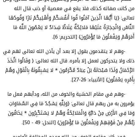
من كانت صفاته كذلك فلا يقع في معصية أو ذنب قال الله
تعالى: {يَا أَيُّهَا الَّذِينَ آمَنُوا قُوا أَنفُسَكُمْ وَأَهْلِيكُمْ نَارًا وَقُودُهَا
النَّاسُ وَالْحِجَارَةُ عَلَيْهَا مَلائِكَةٌ غِلَاظٌ شِدَادٌ لا يَعْصُونَ اللَّهَ مَا
أَمَرَهُمْ وَيَفْعَلُونَ مَا يُؤْمَرُونَ} [التحريم: 6].
-وهم لا يتقدمون بقول إلا بعد أن يأذن الله تعالى لهم في
ذلك ولا يتحركون لعمل إلا بأمره. قال الله تعالى: { وَقَالُوا اتَّخَذَ
الرَّحْمَانُ وَلَدًا سُبْحَانَهُ بَلْ عِبَادٌ مُكْرَمُونَ * لا يَسْبِقُونَهُ بِالْقَوْلِ وَهُمْ
بِأَمْرِهِ يَعْمَلُونَ} [الأنبياء: 26-27].
-وهم في مقام الخشية والخوف من الله، ودأبهم فعل ما
يؤمرون به من ربهم قال تعالى: {وَلِلَّهِ يَسْجُدُ مَا فِي السَّمَاوَاتِ
وَمَا فِي الأَرْضِ مِنْ دَابَّةٍ وَالْمَلائِكَةُ وَهُمْ لا يَسْتَكْبِرُونَ * يَخَافُونَ
رَبَّهُمْ مِنْ فَوْقِهِمْ وَيَفْعَلُونَ مَا يُؤْمَرُونَ} [النحل: 49 - 50].
فمن كان مقامه الخوف من الله وعدم المخالفة لأوامره