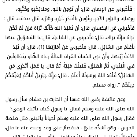
: فَأَخْبرني عن الإِيمان. قال: أَن تُؤمِنَ باللهِ، وملائِكَتِهِ وكُتُبِهِ،
ورسُلِهِ، واليَوْمِ الآخِرِ، وتُؤمِنَ بالْقَدَرِ خَيْرِهِ وشَرِّهِ. قال صدقت. قال :
فأخْبرني عَنِ الإحْسانِ. قال: أنْ تَعْبُدَ الله كَأَنَّكَ تَرَاهُ فإنْ لَمْ تَكُنْ
تَرَاهُ فإنَّهُ يَرَاك. قال: فأَخبرني عَنِ السَّاعةِ، قال:ما المَسْؤولُ عنها
بأَعْلَمَ من السَّائِلِ . قال: فأخبرني عَنْ أَمَارَتِها (1)، قال: أن تَلِدَ
الأمَةُ رَبَّتَها، وأَنْ تَرَى الحُفاةَ العُراةَ العالَةَ رِعاءَ الشَّاءِ يَتَطَاوَلُون
في الْبُنْيانِ، ثُمَّ انْطَلَقَ، فَلَبثْتُ مَلِيّاً، ثُمَّ قال: يا عُمَرُ، أَتَدْرِي مَنِ
السَّائِلُ؟ قُلْتُ: اللهُ ورسُولُهُ أَعلَمُ . قال: فإِنَّهُ جِبْرِيلُ أَتاكُمْ يُعَلِّمُكُمْ
دِينَكُمْ ". رواه مسلم.
وعن عائشة رضي الله عنها أن الحارث بن هشام سأل رسول
الله صلى الله عليه وسلم فقال: يا رسول كيف يأتيك الوحي؟
فقال رسول الله صلى الله عليه وسلم أحياناً يأتيني مثل صلصة
الجرس - وهو أشدُّه عليَّ - فيفِصمُ عني وقد وعيت عنه ما قال،