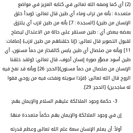
(2) أي كما وصفه الله تعالى في كتابه العزيز في مواضع
متعددة : بأنه من تراب وماء أي طين قال تعالى: {وبدأ خلق
الإنسان من طين} [السجدة : 7] بأنه من طين لازب أي يلتزق
بعضه ببعض أي : طين مستقر على حالة من الاعتدال ليصلح
لقبول التصوير قال تعالى: {إنا خلقناهم من طين لازب} [صافات:
11] وبأنه من صلصال أي طين يابس كالفخار من حمأ مسنون، أي
طين أسود مصوَّر صورة إنسان أجوف، قال تعالى: {ولقد خلقنا
الإنسان من صلصال من حمأ مسنون}[الحجر: 26] وبأنه قد نفخ فيه
الروح قال الله تعالى: {فإذا سويته ونفخت فيه من روحي فقوا
له ساجدين} [الحجر: 29].
3- حكمة وجود الملائكة عليهم السلام والإيمان بهم:
إن في وجود الملائكة والإيمان بهم حكماً متعددة منها:
أولاً: أن يعلم الإنسان سعة علم الله تعالى وعظم قدرته