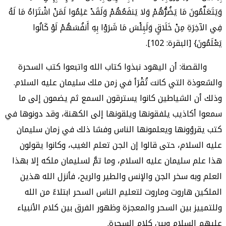
وَيَتَعَلَّمُونَ مَا يَضُرُّهُمْ وَلا يَنفَعُهُمْ وَلَقَدْ عَلِمُوا لَمَنْ اشْتَرَاهُ مَا لَهُ
فِي الآخِرَةِ مِنْ خَلَاقٍ وَلَبِئْسَ مَا شَرَوْا بِهِ أَنفُسَهُمْ لَوْ كَانُوا
يَعْلَمُونَ} [البقرة: 102].
والقصة: أن اليهود نبذوا كتاب الله واتبعوا كتب السحرة
والشعوذة التي كانت تُقْرَأ في زمن ملك سليمان عليه السلام.
وذلك أن الشياطين كانوا يسترقون السمع ثم يضمون إلى ما
سمعوا أكاذيب يلفقونها ويلقونها إلى الكهنة، وقد دونوها في
كتب يقرؤونها ويعلمونها الناس وفشا ذلك في زمان سليمان
عليه السلام، حتى قالوا إن الجن تعلم الغيب، وكانوا يقولون
هذا علم سليمان عليه السلام، وما تمَّ لسليمان ملكه إلا بهذا
العلم وبه سخر الجن والإنس والطير والريح، فأنزل الله هذين
الملكين هاروت وماروت لتعليم الناس السحر ابتلاءً من الله
وللتمييز بين السحر والمعجزة وظهور الفرق بين كلام الأنبياء
عليهم السلام وبين كلام السحرة.