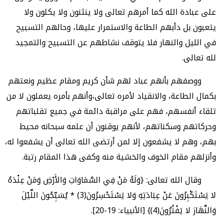
على عبادة الله كما أمرهم تعالى ولا ينثنون ولا يكلون ولا
يتعبون بل دأبهم الطاعة والاستمرار عليها، وحالهم التسبيح
في الليل والنهار فلا يتوقف نشاطهم عن التسبيح والتمجيد
لله تعالى.
ووصفهم بأنهم عباد لهم شأن كريم ومقام عظيم ونعتهم
بكمال الطاعة، والانقياد لأمره تعالى،وأنهم بأمره يعملون لا من
تلقاء أنفسهم، فهم على مراقبة دائمة في جميع تقلباتهم
وحركاتهم وسكناتهم، لأنهم يوقنون أن علمه سبحانه محيط
بهم، وهم لا يشفعون إلا لمن أرتضى الله تعالى أن يشفعوا له،
وأنزلهم مقام الخوف والخشية منه وكفى هذا المقام رتبة.
وقال الله تعالى: {وَلَهُ مَنْ فِي السَّمَاوَاتِ وَالأَرْضِ وَمَنْ عِنْدَهُ
لا يَسْتَكْبِرُونَ عَنْ عِبَادَتِهِ وَلا يَسْتَحْسِرُونَ(3) * يُسَبِّحُونَ اللَّيْلَ
وَالنَّهَارَ لا يَفْتُرُونَ(4)} [الأنبياء: 19-20].