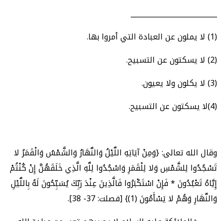
_________________________
(1) لا يملون عن العبادة التي أمروا بها.
(2) لا يسكتون عن التسبيح.
(3) لا يكلون ولا يعيون.
(4)لا يسكتون عن التسبيح.
وقال الله تعالى: {وَمِنْ آيَاتِهِ اللَّيْلُ وَالنَّهَارُ وَالشَّمْسُ وَالْقَمَرُ لا
تَسْجُدُوا لِلشَّمْسِ وَلا لِلْقَمَرِ وَاسْجُدُوا لِلَّهِ الَّذِي خَلَقَهُنَّ إِنْ كُنْتُمْ
إِيَّاهُ تَعْبُدُونَ * فَإِنْ اسْتَكْبَرُوا فَالَّذِينَ عِنْدَ رَبِّكَ يُسَبِّحُونَ لَهُ بِاللَّيْلِ
وَالنَّهَارِ وَهُمْ لا يَسْأَمُونَ (1)} [فصلت: 37- 38].