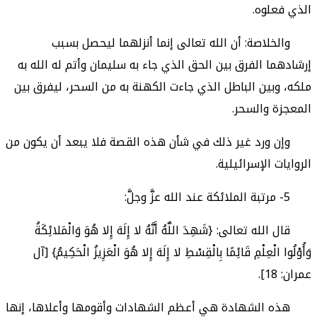
الذي فعلوه.
والخلاصة: أن الله تعالى إنما أنزلهما ليحصل بسبب
إرشادهما الفرق بين الحق الذي جاء به سليمان وأتم له الله به
ملكه، وبين الباطل الذي جاءت الكهنة به من السحر، ليفرق بين
المعجزة والسحر.
وإن ورد غير ذلك في شأن هذه القصة فلا يبعد أن يكون من
الروايات الإسرائيلية.
5- مرتبة الملائكة عند الله عزَّ وجلَّ:
قال الله تعالى: {شَهِدَ اللَّهُ أَنَّهُ لا إِلَهَ إِلا هُوَ وَالْمَلائِكَةُ
وَأُوْلُوا الْعِلْمِ قَائِمًا بِالْقِسْطِ لا إِلَهَ إِلا هُوَ الْعَزِيزُ الْحَكِيمُ} [آل
عمران: 18].
هذه الشهادة هي أعظم الشهادات وأقومها وأعلاها، إنها