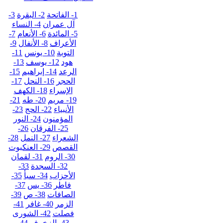
1- الفاتحة
2- البقرة
3-
آل عمران
4- النساء
5- المائدة
6- الأنعام
7-
الأعراف
8- الأنفال
9-
التوبة
10- يونس
11-
هود
12- يوسف
13-
الرعد
14- إبراهيم
15-
الحجر
16- النحل
17-
الإسراء
18- الكهف
19- مريم
20- طه
21-
الأنبياء
22- الحج
23-
المؤمنون
24- النور
25- الفرقان
26-
الشعراء
27- النمل
28-
القصص
29- العنكبوت
30- الروم
31- لقمان
32- السجدة
33-
الأحزاب
34- سبأ
35-
فاطر
36- يس
37-
الصافات
38- ص
39-
الزمر
40- غافر
41-
فصلت
42- الشورى
43- الزخرف
44-