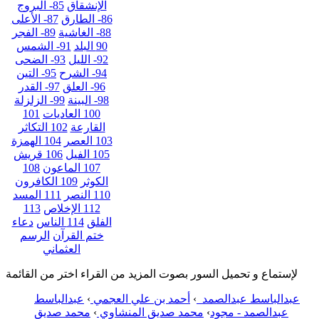
الإنشقاق
85- البروج
86- الطارق
87- الأعلى
88- الغاشية
89- الفجر
90 البلد
91- الشمس
92- الليل
93- الضحى
94- الشرح
95- التين
96- العلق
97- القدر
98- البينة
99- الزلزلة
100 العاديات
101
القارعة
102 التكاثر
103 العصر
104 الهمزة
105 الفيل
106 قريش
107 الماعون
108
الكوثر
109 الكافرون
110 النصر
111 المسد
112 الإخلاص
113
الفلق
114 الناس
دعاء
ختم القرآن
الرسم
العثماني
لإستماع و تحميل السور بصوت المزيد من القراء اختر من القائمة
عبدالباسط عبدالصمد
›
أحمد بن علي العجمي
›
عبدالباسط
عبدالصمد - مجود
›
محمد صديق المنشاوي
›
محمد صديق