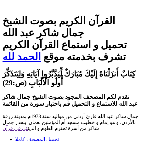
القرآن الكريم بصوت الشيخ
جمال شاكر عبد الله
تحميل و استماع القرآن الكريم
تشرف بخدمته موقع
الحمد لله
كِتَابٌ أَنزَلْنَاهُ إِلَيْكَ مُبَارَكٌ لِّيَدَّبَّرُوا آيَاتِهِ وَلِيَتَذَكَّرَ
أُولُو الْأَلْبَابِ (ص:29)
نقدم لكم المصحف المجود بصوت الشيخ جمال شاكر
عبد الله للاستماع و التحميل قم باختيار سورة من القائمة
جمال شاكر عبد الله قارئ أردني من مواليد سنة 1978م بمدينة زرقة
بالأردن، و هو إمام و خطيب مسجد أم المؤمنين بعمان. ينحدر جمال
شاكر من أسرة تحترم العلوم و الدين
تي في قرآن
تحميل المصحف كاملا