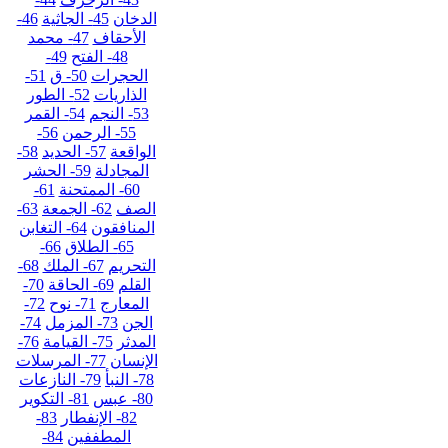
الدخان
45- الجاثية
46-
الأحقاف
47- محمد
48- الفتح
49-
الحجرات
50- ق
51-
الذاريات
52- الطور
53- النجم
54- القمر
55- الرحمن
56-
الواقعة
57- الحديد
58-
المجادلة
59- الحشر
60- الممتحنة
61-
الصف
62- الجمعة
63-
المنافقون
64- التغابن
65- الطلاق
66-
التحريم
67- الملك
68-
القلم
69- الحاقة
70-
المعارج
71- نوح
72-
الجن
73- المزمل
74-
المدثر
75- القيامة
76-
الإنسان
77- المرسلات
78- النبأ
79- النازعات
80- عبس
81- التكوير
82- الإنفطار
83-
المطففين
84-