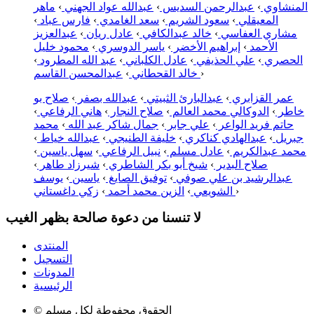
المنشاوي
›
عبدالرحمن السديس
›
عبدالله عواد الجهني
›
ماهر
المعيقلي
›
سعود الشريم
›
سعد الغامدي
›
فارس عباد
›
مشاري العفاسي
›
خالد عبدالكافي
›
عادل ريان
›
عبدالعزيز
الأحمد
›
إبراهيم الأخضر
›
ياسر الدوسري
›
محمود خليل
الحصري
›
علي الحذيفي
›
عادل الكلباني
›
عبد الله المطرود
›
›
عبدالمحسن القاسم
خالد القحطاني
›
عمر القزابري
›
عبدالبارئ الثبيتي
›
عبدالله بصفر
›
صلاح بو
خاطر
›
الدوكالي محمد العالم
›
صلاح النجار
›
هاني الرفاعي
›
حاتم فريد الواعر
›
علي جابر
›
جمال شاكر عبد الله
›
محمد
جبريل
›
عبدالهادي كناكري
›
خليفة الطنيجي
›
عبدالله خياط
›
محمد عبدالكريم
›
عادل مسلم
›
نبيل الرفاعي
›
سهل ياسين
›
صلاح البدير
›
شيخ أبو بكر الشاطري
›
شيرزاد طاهر
›
عبدالرشيد بن علي صوفي
›
توفيق الصايغ
›
ياسين
›
يوسف
›
زكي داغستاني
الشويعي
›
الزين محمد أحمد
›
لا تنسنا من دعوة صالحة بظهر الغيب
المنتدى
التسجيل
المدونات
الرئيسية
© الحقوق محفوطة لكل مسلم