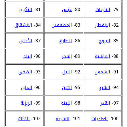
79-
النازعات
80-
عبس
81-
التكوير
82-
الإنفطار
83-
المطففين
84-
الانشقاق
85-
البروج
86-
الطارق
87-
الأعلى
88-
الغاشية
89-
الفجر
90-
البلد
91-
الشمس
92-
الليل
93-
الضحى
94-
الشرح
95-
التين
96-
العلق
97-
القدر
98-
البينة
99-
الزلزلة
100-
العاديات
101-
القارعة
102-
التكاثر