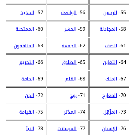
55-
الرحمن
56-
الواقعة
57-
الحديد
58-
المجادلة
59-
الحشر
60-
الممتحنة
61-
الصف
62-
الجمعة
63-
المنافقون
64-
التغابن
65-
الطلاق
66-
التحريم
67-
الملك
68-
القلم
69-
الحاقة
70-
المعارج
71-
نوح
72-
الجن
73-
المزّمِّل
74-
المدّثر
75-
القيامة
76-
الإنسان
77-
المرسلات
78-
النبأ