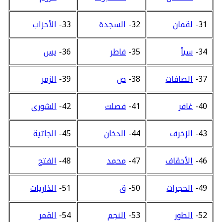
31-
لقمان
32-
السجدة
33-
الأحزاب
34-
سبأ
35-
فاطر
36-
يس
37-
الصافات
38-
ص
39-
الزمر
40-
غافر
41-
فصلت
42-
الشورى
43-
الزخرف
44-
الدخان
45-
الجاثية
46-
الأحقاف
47-
محمد
48-
الفتح
49-
الحجرات
50-
ق
51-
الذاريات
52-
الطور
53-
النجم
54-
القمر