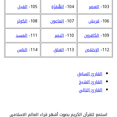
103-
العصر
104-
الهُمَزَة
105-
الفيل
106-
قريش
107-
الماعون
108-
الكوثر
109-
الكافرون
110-
النصر
111-
المسد
112-
الإخلاص
113-
الفلق
114-
الناس
القارئ السابق
القارئ الشيخ
القارئ التالي
استمع للقرآن الكريم بصوت أشهر قراء العالم الاسلامي