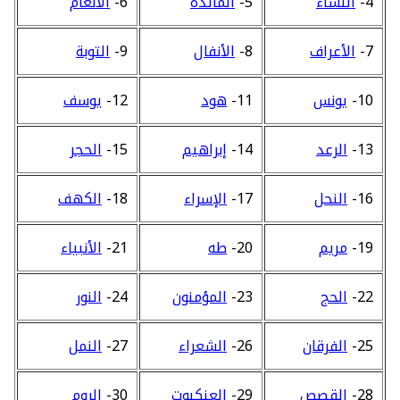
4-
النساء
5-
المائدة
6-
الأنعام
7-
الأعراف
8-
الأنفال
9-
التوبة
10-
يونس
11-
هود
12-
يوسف
13-
الرعد
14-
إبراهيم
15-
الحجر
16-
النحل
17-
الإسراء
18-
الكهف
19-
مريم
20-
طه
21-
الأنبياء
22-
الحج
23-
المؤمنون
24-
النور
25-
الفرقان
26-
الشعراء
27-
النمل
28-
القصص
29-
العنكبوت
30-
الروم