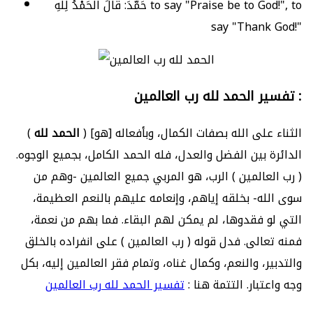
حَمّدَ: قالَ الحَمْدُ لِلّهِ to say "Praise be to God!", to
say "Thank God!"
تفسير الحمد لله رب العالمين :
) [هو] الثناء على الله بصفات الكمال، وبأفعاله
الحمد لله
(
الدائرة بين الفضل والعدل، فله الحمد الكامل، بجميع الوجوه.
( رب العالمين ) الرب، هو المربي جميع العالمين -وهم من
سوى الله- بخلقه إياهم، وإنعامه عليهم بالنعم العظيمة،
التي لو فقدوها، لم يمكن لهم البقاء. فما بهم من نعمة،
فمنه تعالى. فدل قوله ( رب العالمين ) على انفراده بالخلق
والتدبير، والنعم، وكمال غناه، وتمام فقر العالمين إليه، بكل
وجه واعتبار. التتمة هنا :
تفسير الحمد لله رب العالمين