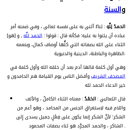
و
السنة
الحمدُ لِلَّهِ
: ثناءٌ أثنى به على نفسه تعالى ، وفي ضمنه أمر
عباده أن يثنوا به عليه؛ فكأنه قال : قولوا :
الحمد للَّه
, و [هو]
الثناء على الله بصفاته التي كلُّها أوصاف كمال، وبنعمه
الظاهرة والباطنة، الدينية والدنيوية.
وهي أول كلمة قالها آدم بعد أن خلقه الله وأول كلمة في
المصحف الشريف
وأفضل الناس يوم القيامة هم الحامدون و
خير الدعاء الحمد لله
قال الثعالبي :
الحَمْدُ
: معناه الثناء الكاملُ ، والألف
واللام فيه لاِستغراقِ الجنس من المحامد ، وهو أعم من
الشكر؛ لأنَّ الشكر إنما يكون على فِعْلٍ جميل يسدى إِلى
الشاكر ، والحمد المجرَّد هو ثناء بصفات المحمود .