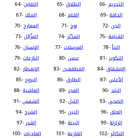
التحريم
66-
الطلاق
65-
التغابن
64-
الحاقة
69-
القلم
68-
الملك
67-
الجن
72-
نوح
71-
المعارج
70-
القيامة
75-
المدّثر
74-
المزّمِّل
73-
النبأ
78-
المرسلات
77-
الإنسان
76-
التكوير
81-
عبس
80-
النازعات
79-
الانشقاق
84-
المطففين
83-
الإنفطار
82-
الأعلى
87-
الطارق
86-
البروج
85-
البلد
90-
الفجر
89-
الغاشية
88-
الضحى
93-
الليل
92-
الشمس
91-
العلق
96-
التين
95-
الشرح
94-
الزلزلة
99-
البينة
98-
القدر
97-
التكاثر
102-
القارعة
101-
العاديات
100-