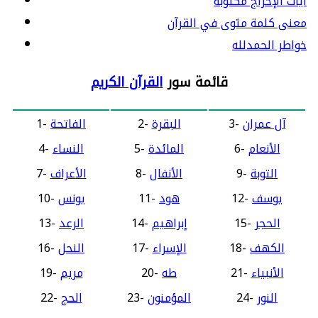
آيات الإخراج مكتوبة
معنى كلمة مثوى في القرآن
خواطر الحمدلله
قائمة سور
القرآن الكريم
آل عمران
3-
البقرة
2-
الفاتحة
1-
الأنعام
6-
المائدة
5-
النساء
4-
التوبة
9-
الأنفال
8-
الأعراف
7-
يوسف
12-
هود
11-
يونس
10-
الحجر
15-
إبراهيم
14-
الرعد
13-
الكهف
18-
الإسراء
17-
النحل
16-
الأنبياء
21-
طه
20-
مريم
19-
النور
24-
المؤمنون
23-
الحج
22-