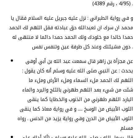
(4/95 ، رقم 4389) .
و في رواية الطبراني : نزل عليه جبريل عليه السلام فقال يا
محمد ان سرك ان تعبدالله حق عبادته فقل اللهم لك الحمد
حمدا خالدا مع خلودك ولك الحمد حمدا دائما لا منتهى له
دون مشيئتك وعند كل طرفة عين وتنفس نفس .
عن مجزأة بن زاهر قال سمعت عبد الله بن أبي أوفى
يحدث : عن النبي صلى الله عليه وسلم أنه كان يقول :
اللهم لك الحمد ملء السماء وملء الأرض وملء ما
شئت من شيء بعد اللهم طهرني بالثلج والبرد والماء
البارد اللهم طهرني من الذنوب والخطايا كما ينقى
الثوب الأبيض من الوسخ ..... و في رواية معاذ كما ينقى
الثوب الأبيض من الدرن وفي رواية يزيد من الدنس . رواه
مسلم
قال رسول الله - صلى الله عليه وسلم - (ألا أدلك على