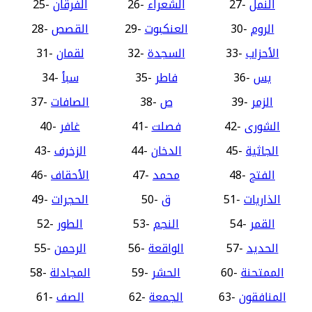
النمل
27-
الشعراء
26-
الفرقان
25-
الروم
30-
العنكبوت
29-
القصص
28-
الأحزاب
33-
السجدة
32-
لقمان
31-
يس
36-
فاطر
35-
سبأ
34-
الزمر
39-
ص
38-
الصافات
37-
الشورى
42-
فصلت
41-
غافر
40-
الجاثية
45-
الدخان
44-
الزخرف
43-
الفتح
48-
محمد
47-
الأحقاف
46-
الذاريات
51-
ق
50-
الحجرات
49-
القمر
54-
النجم
53-
الطور
52-
الحديد
57-
الواقعة
56-
الرحمن
55-
الممتحنة
60-
الحشر
59-
المجادلة
58-
المنافقون
63-
الجمعة
62-
الصف
61-