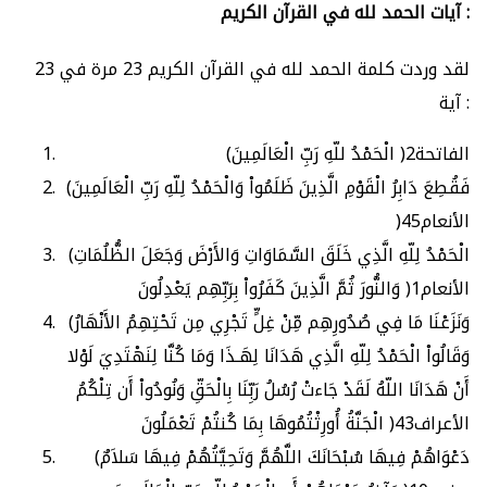
آيات الحمد لله في القرآن الكريم :
لقد وردت كلمة الحمد لله في القرآن الكريم 23 مرة في 23
آية :
(الْحَمْدُ للّهِ رَبِّ الْعَالَمِينَ )الفاتحة2
(فَقُطِعَ دَابِرُ الْقَوْمِ الَّذِينَ ظَلَمُواْ وَالْحَمْدُ لِلّهِ رَبِّ الْعَالَمِينَ
)الأنعام45
(الْحَمْدُ لِلّهِ الَّذِي خَلَقَ السَّمَاوَاتِ وَالأَرْضَ وَجَعَلَ الظُّلُمَاتِ
وَالنُّورَ ثُمَّ الَّذِينَ كَفَرُواْ بِرَبِّهِم يَعْدِلُونَ )الأنعام1
(وَنَزَعْنَا مَا فِي صُدُورِهِم مِّنْ غِلٍّ تَجْرِي مِن تَحْتِهِمُ الأَنْهَارُ
وَقَالُواْ الْحَمْدُ لِلّهِ الَّذِي هَدَانَا لِهَـذَا وَمَا كُنَّا لِنَهْتَدِيَ لَوْلا
أَنْ هَدَانَا اللّهُ لَقَدْ جَاءتْ رُسُلُ رَبِّنَا بِالْحَقِّ وَنُودُواْ أَن تِلْكُمُ
الْجَنَّةُ أُورِثْتُمُوهَا بِمَا كُنتُمْ تَعْمَلُونَ )الأعراف43
(دَعْوَاهُمْ فِيهَا سُبْحَانَكَ اللَّهُمَّ وَتَحِيَّتُهُمْ فِيهَا سَلاَمٌ