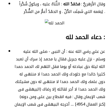
وقال الأَزهريُّ :
فحَمَدُ الله
: الثَّنَاءُ عليه ، ويكونُ شُكْراً
لِنِعَمه التي شَمِلَت الكُلّ . و الحمْدُ أَعمُّ من الشُّكْر .
دعاء الحمد لله :
عن علي رضي الله عنه : أن النبى - صلى الله عليه
وسلم - نزل عليه جبريل فقال يا محمد إذ سرك أن تعبد
الله ليلة حق عبادته أو يوما فقل اللهم لك الحمد حمدا
كثيرا خالدا مع خلودك ولك الحمد حمدا لا منتهى له
دون علمك ولك الحمد حمدا لا منتهى له دون مشيئتك
ولك الحمد حمدا لا أجر لقائله إلا رضاك (البيهقى فى
شعب الإيمان وقال : فيه انقطاع بين على ومن دونه)
[كنز العمال 4954] .... أخرجه البيهقى فى شعب الإيمان