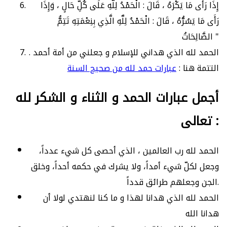
إِذَا رَأَى مَا يَكْرَهُ ، قَالَ : الْحَمْدُ لِلَّهِ عَلَى كُلِّ حَالٍ ، وَإِذَا
رَأَى مَا يَسُرُّهُ ، قَالَ : الْحَمْدُ لِلَّهِ الَّذِي بِنِعْمَتِهِ تَتِمُّ
الصَّالِحَاتُ "
الحمد لله الذي هداني للإسلام و جعلني من أمة أحمد .
التتمة هنا :
عبارات حمد لله من صحيح السنة
أجمل عبارات الحمد و الثناء و الشكر لله
تعالى :
الحمد لله رب العالمين ، الذي أحصى كل شيء عدداً،
وجعل لكلّ شيء أمداً، ولا يشرك في حكمه أحداً، وخلق
الجن وجعلهم طرائق قدداً.
الحمد لله الذي هدانا لهذا و ما كنا لنهتدي لولا أن
هدانا الله