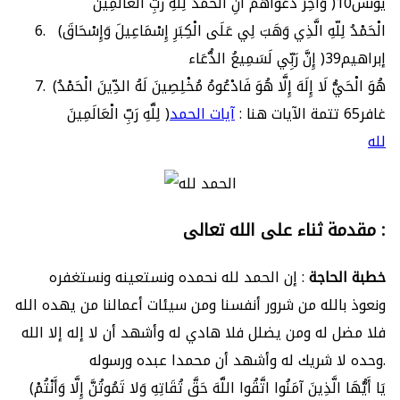
وَآخِرُ دَعْوَاهُمْ أَنِ الْحَمْدُ لِلّهِ رَبِّ الْعَالَمِينَ )يونس10
(الْحَمْدُ لِلّهِ الَّذِي وَهَبَ لِي عَلَى الْكِبَرِ إِسْمَاعِيلَ وَإِسْحَاقَ
إِنَّ رَبِّي لَسَمِيعُ الدُّعَاء )إبراهيم39
(هُوَ الْحَيُّ لَا إِلَهَ إِلَّا هُوَ فَادْعُوهُ مُخْلِصِينَ لَهُ الدِّينَ الْحَمْدُ
لِلَّهِ رَبِّ الْعَالَمِينَ )غافر65 تتمة الآيات هنا :
آيات الحمد
لله
مقدمة ثناء على الله تعالى :
خطبة الحاجة
: إن الحمد لله نحمده ونستعينه ونستغفره
ونعوذ بالله من شرور أنفسنا ومن سيئات أعمالنا من يهده الله
فلا مضل له ومن يضلل فلا هادي له وأشهد أن لا إله إلا الله
وحده لا شريك له وأشهد أن محمدا عبده ورسوله.
(يَا أَيُّهَا الَّذِينَ آمَنُوا اتَّقُوا اللَّهَ حَقَّ تُقَاتِهِ وَلا تَمُوتُنَّ إِلَّا وَأَنْتُمْ