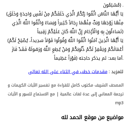
مُسْلِمُونَ) .
(يَا أَيُّهَا النَّاسُ اتَّقُوا رَبَّكُمُ الَّذِي خَلَقَكُمْ مِنْ نَفْسٍ وَاحِدَةٍ وَخَلَقَ
مِنْهَا زَوْجَهَا وَبَثَّ مِنْهُمَا رِجَالاً كَثِيراً وَنِسَاءً وَاتَّقُوا اللَّهَ الَّذِي
تَسَاءَلُونَ بِهِ وَالْأَرْحَامَ إِنَّ اللَّهَ كَانَ عَلَيْكُمْ رَقِيباً)
(يَا أَيُّهَا الَّذِينَ آمَنُوا اتَّقُوا اللَّهَ وَقُولُوا قَوْلاً سَدِيداً، يُصْلِحْ لَكُمْ
أَعْمَالَكُمْ وَيَغْفِرْ لَكُمْ ذُنُوبَكُمْ وَمَنْ يُطِعِ اللَّهَ وَرَسُولَهُ فَقَدْ فَازَ
فَوْزاً عَظِيماً) أما بعد: ثم يذكر حاجته.
للمزيد :
مقدمات خطب في الثناء على الله تعالى
المصحف الشريف مكتوب كامل للقراءة مع تفسير الآيات الكريمات و
ترجمة المعاني إلى عدة لغات عالمية | مع الاستماع للسور و الآيات
mp3
مواضيع من موقع الحمد لله