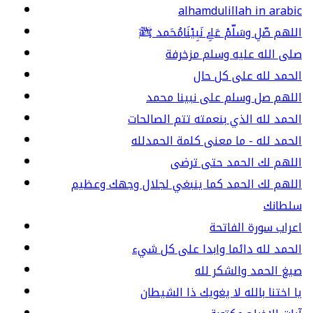
alhamdulillah in arabic
اللهم صّلِ وسَلّمْ عَلۓِ نَبِيْنَامُحَمد ﷺ
صلى الله عليه وسلم مزخرفة
الحمد لله على كل حال
اللهم صل وسلم على نبينا محمد
الحمد لله الذي بنعمته تتم الصالحات
الحمد لله - ما معنى كلمة الحمدلله
اللهم لك الحمد حتى ترضى
اللهم لك الحمد كما ينبغي لجلال وجهك وعظيم
سلطانك
اعراب سورة الفاتحة
الحمد لله دائما وابدا على كل شيء
صيغ الحمد والشكر لله
يا اختنا بالله لا يغويك ذا الشيطان