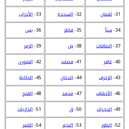
31-
لقمان
32-
السجدة
33-
الأحزاب
34-
سبأ
35-
فاطر
36-
يس
37-
الصافات
38-
ص
39-
الزمر
40-
غافر
41-
فصلت
42-
الشورى
43-
الزخرف
44-
الدخان
45-
الجاثية
46-
الأحقاف
47-
محمد
48-
الفتح
49-
الحجرات
50-
ق
51-
الذاريات
52-
الطور
53-
النجم
54-
القمر