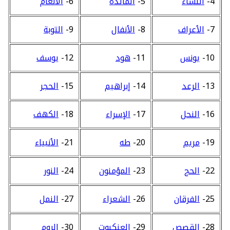
4-
النساء
5-
المائدة
6-
الأنعام
7-
الأعراف
8-
الأنفال
9-
التوبة
10-
يونس
11-
هود
12-
يوسف
13-
الرعد
14-
إبراهيم
15-
الحجر
16-
النحل
17-
الإسراء
18-
الكهف
19-
مريم
20-
طه
21-
الأنبياء
22-
الحج
23-
المؤمنون
24-
النور
25-
الفرقان
26-
الشعراء
27-
النمل
28-
القصص
29-
العنكبوت
30-
الروم