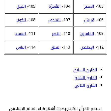
103-
العصر
104-
الهُمَزَة
105-
الفيل
106-
قريش
107-
الماعون
108-
الكوثر
109-
الكافرون
110-
النصر
111-
المسد
112-
الإخلاص
113-
الفلق
114-
الناس
القارئ السابق
القارئ الشيخ
القارئ التالي
استمع للقرآن الكريم بصوت أشهر قراء العالم الاسلامي