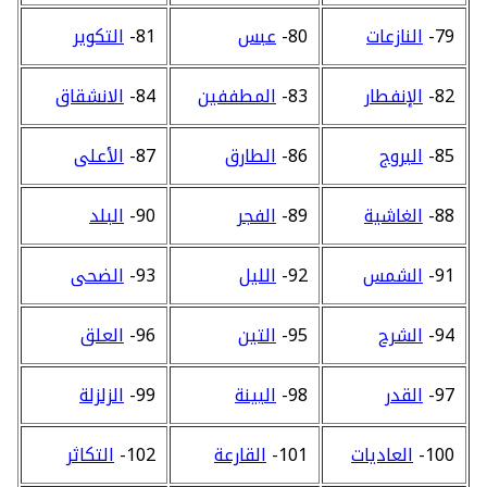
79-
النازعات
80-
عبس
81-
التكوير
82-
الإنفطار
83-
المطففين
84-
الانشقاق
85-
البروج
86-
الطارق
87-
الأعلى
88-
الغاشية
89-
الفجر
90-
البلد
91-
الشمس
92-
الليل
93-
الضحى
94-
الشرح
95-
التين
96-
العلق
97-
القدر
98-
البينة
99-
الزلزلة
100-
العاديات
101-
القارعة
102-
التكاثر