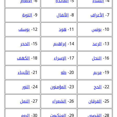
4-
النساء
5-
المائدة
6-
الأنعام
7-
الأعراف
8-
الأنفال
9-
التوبة
10-
يونس
11-
هود
12-
يوسف
13-
الرعد
14-
إبراهيم
15-
الحجر
16-
النحل
17-
الإسراء
18-
الكهف
19-
مريم
20-
طه
21-
الأنبياء
22-
الحج
23-
المؤمنون
24-
النور
25-
الفرقان
26-
الشعراء
27-
النمل
28-
القصص
29-
العنكبوت
30-
الروم