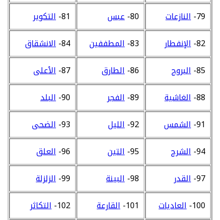
79-
النازعات
80-
عبس
81-
التكوير
82-
الإنفطار
83-
المطففين
84-
الانشقاق
85-
البروج
86-
الطارق
87-
الأعلى
88-
الغاشية
89-
الفجر
90-
البلد
91-
الشمس
92-
الليل
93-
الضحى
94-
الشرح
95-
التين
96-
العلق
97-
القدر
98-
البينة
99-
الزلزلة
100-
العاديات
101-
القارعة
102-
التكاثر