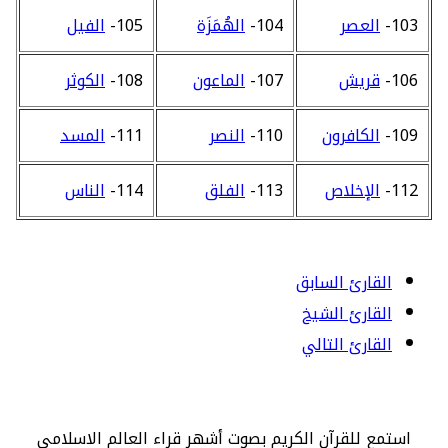
103-
العصر
104-
الهُمَزَة
105-
الفيل
106-
قريش
107-
الماعون
108-
الكوثر
109-
الكافرون
110-
النصر
111-
المسد
112-
الإخلاص
113-
الفلق
114-
الناس
القارئ السابق
القارئ الشيخ
القارئ التالي
استمع للقرآن الكريم بصوت أشهر قراء العالم الاسلامي