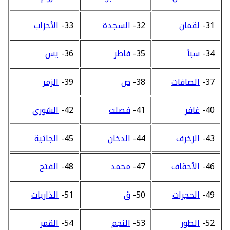
31-
لقمان
32-
السجدة
33-
الأحزاب
34-
سبأ
35-
فاطر
36-
يس
37-
الصافات
38-
ص
39-
الزمر
40-
غافر
41-
فصلت
42-
الشورى
43-
الزخرف
44-
الدخان
45-
الجاثية
46-
الأحقاف
47-
محمد
48-
الفتح
49-
الحجرات
50-
ق
51-
الذاريات
52-
الطور
53-
النجم
54-
القمر