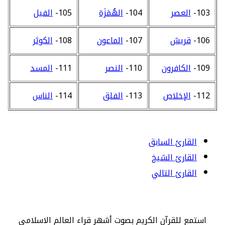
103-
العصر
104-
الهُمَزَة
105-
الفيل
106-
قريش
107-
الماعون
108-
الكوثر
109-
الكافرون
110-
النصر
111-
المسد
112-
الإخلاص
113-
الفلق
114-
الناس
القارئ السابق
القارئ الشيخ
القارئ التالي
استمع للقرآن الكريم بصوت أشهر قراء العالم الاسلامي