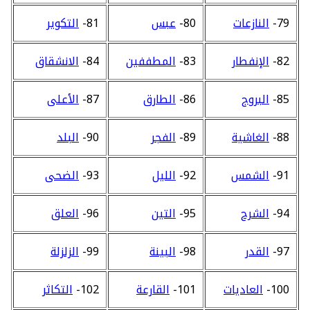
79-
النازعات
80-
عبس
81-
التكوير
82-
الإنفطار
83-
المطففين
84-
الانشقاق
85-
البروج
86-
الطارق
87-
الأعلى
88-
الغاشية
89-
الفجر
90-
البلد
91-
الشمس
92-
الليل
93-
الضحى
94-
الشرح
95-
التين
96-
العلق
97-
القدر
98-
البينة
99-
الزلزلة
100-
العاديات
101-
القارعة
102-
التكاثر