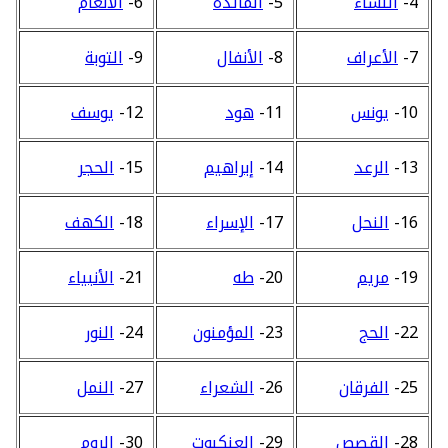
4-
النساء
5-
المائدة
6-
الأنعام
7-
الأعراف
8-
الأنفال
9-
التوبة
10-
يونس
11-
هود
12-
يوسف
13-
الرعد
14-
إبراهيم
15-
الحجر
16-
النحل
17-
الإسراء
18-
الكهف
19-
مريم
20-
طه
21-
الأنبياء
22-
الحج
23-
المؤمنون
24-
النور
25-
الفرقان
26-
الشعراء
27-
النمل
28-
القصص
29-
العنكبوت
30-
الروم