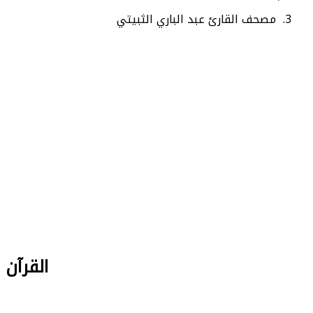
مصحف القارئ عبد الباري الثبيتي
القرآن الكريم mp3 كامل بصو