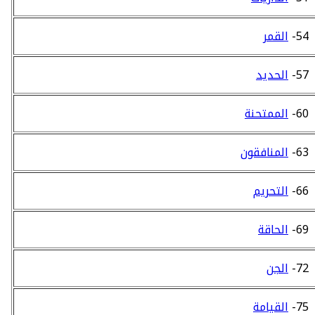
54-
القمر
57-
الحديد
60-
الممتحنة
63-
المنافقون
66-
التحريم
69-
الحاقة
72-
الجن
75-
القيامة