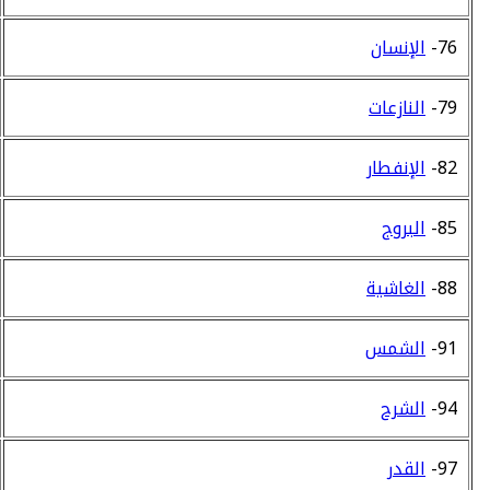
76-
الإنسان
79-
النازعات
82-
الإنفطار
85-
البروج
88-
الغاشية
91-
الشمس
94-
الشرح
97-
القدر