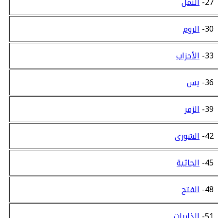
27-
النمل
30-
الروم
33-
الأحزاب
36-
يس
39-
الزمر
42-
الشورى
45-
الجاثية
48-
الفتح
51-
الذاريات