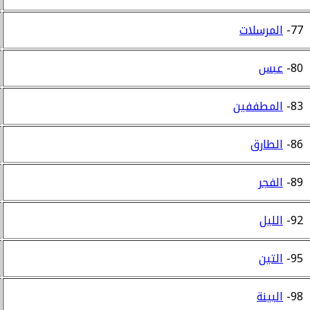
77-
المرسلات
80-
عبس
83-
المطففين
86-
الطارق
89-
الفجر
92-
الليل
95-
التين
98-
البينة