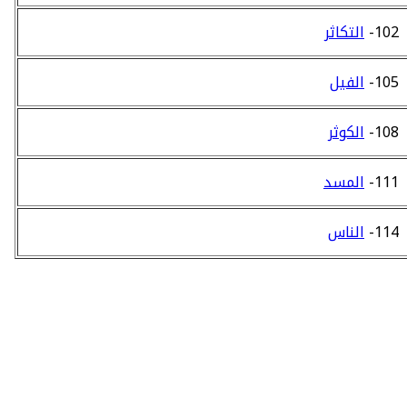
102-
التكاثر
105-
الفيل
108-
الكوثر
111-
المسد
114-
الناس