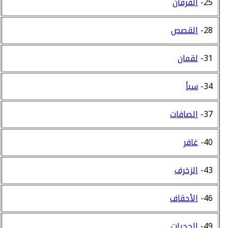
25-
الفرقان
28-
القصص
31-
لقمان
34-
سبأ
37-
الصافات
40-
غافر
43-
الزخرف
46-
الأحقاف
49-
الحجرات