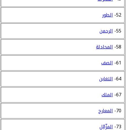
52-
الطور
55-
الرحمن
58-
المجادلة
61-
الصف
64-
التغابن
67-
الملك
70-
المعارج
73-
المزّمِّل