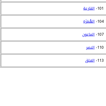
101-
القارعة
104-
الهُمَزَة
107-
الماعون
110-
النصر
113-
الفلق