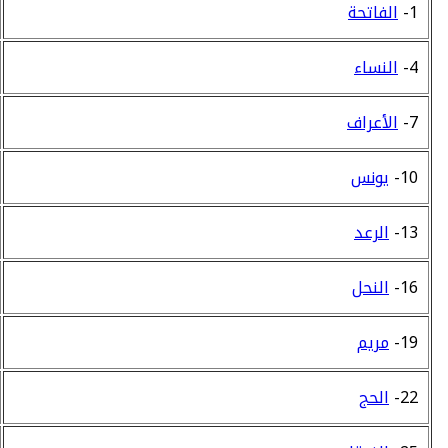
1-
الفاتحة
4-
النساء
7-
الأعراف
10-
يونس
13-
الرعد
16-
النحل
19-
مريم
22-
الحج