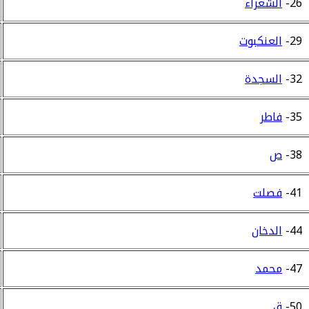
26-
الشعراء
29-
العنكبوت
32-
السجدة
35-
فاطر
38-
ص
41-
فصلت
44-
الدخان
47-
محمد
50-
ق