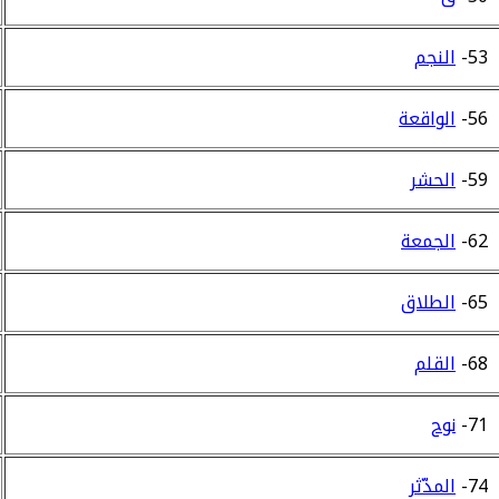
53-
النجم
56-
الواقعة
59-
الحشر
62-
الجمعة
65-
الطلاق
68-
القلم
71-
نوح
74-
المدّثر