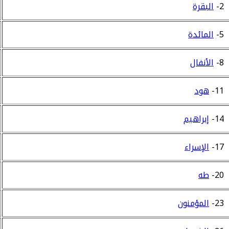
2-
البقرة
5-
المائدة
8-
الأنفال
11-
هود
14-
إبراهيم
17-
الإسراء
20-
طه
23-
المؤمنون