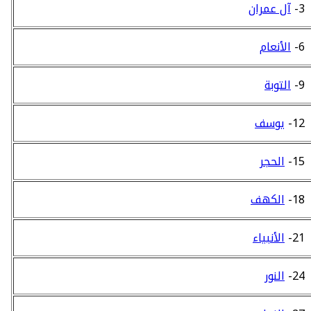
3-
آل عمران
6-
الأنعام
9-
التوبة
12-
يوسف
15-
الحجر
18-
الكهف
21-
الأنبياء
24-
النور