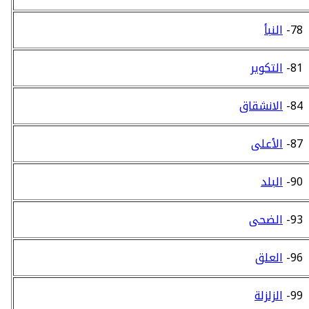
78-
النبأ
81-
التكوير
84-
الانشقاق
87-
الأعلى
90-
البلد
93-
الضحى
96-
العلق
99-
الزلزلة