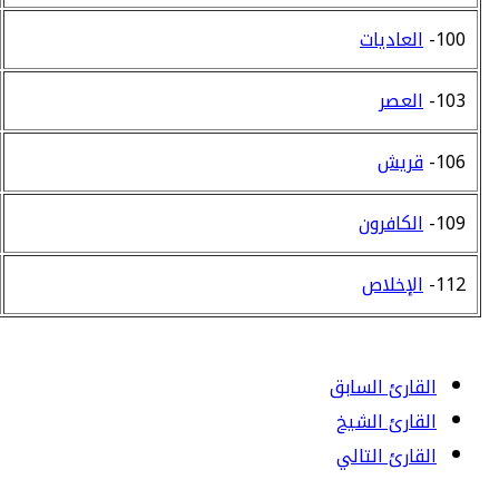
100-
العاديات
103-
العصر
106-
قريش
109-
الكافرون
112-
الإخلاص
القارئ السابق
القارئ الشيخ
القارئ التالي