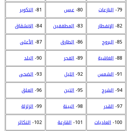
79-
النازعات
80-
عبس
81-
التكوير
82-
الإنفطار
83-
المطففين
84-
الانشقاق
85-
البروج
86-
الطارق
87-
الأعلى
88-
الغاشية
89-
الفجر
90-
البلد
91-
الشمس
92-
الليل
93-
الضحى
94-
الشرح
95-
التين
96-
العلق
97-
القدر
98-
البينة
99-
الزلزلة
100-
العاديات
101-
القارعة
102-
التكاثر