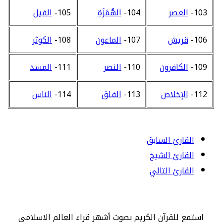
103-
العصر
104-
الهُمَزَة
105-
الفيل
106-
قريش
107-
الماعون
108-
الكوثر
109-
الكافرون
110-
النصر
111-
المسد
112-
الإخلاص
113-
الفلق
114-
الناس
القارئ السابق
القارئ الشيخ
القارئ التالي
استمع للقرآن الكريم بصوت أشهر قراء العالم الاسلامي