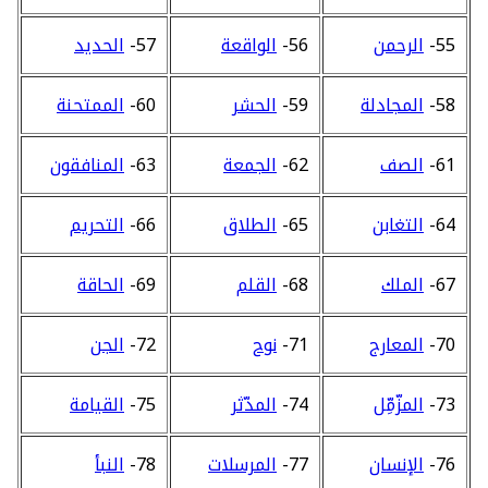
55-
الرحمن
56-
الواقعة
57-
الحديد
58-
المجادلة
59-
الحشر
60-
الممتحنة
61-
الصف
62-
الجمعة
63-
المنافقون
64-
التغابن
65-
الطلاق
66-
التحريم
67-
الملك
68-
القلم
69-
الحاقة
70-
المعارج
71-
نوح
72-
الجن
73-
المزّمِّل
74-
المدّثر
75-
القيامة
76-
الإنسان
77-
المرسلات
78-
النبأ