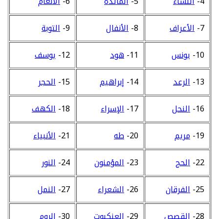
4-
النساء
5-
المائدة
6-
الأنعام
7-
الأعراف
8-
الأنفال
9-
التوبة
10-
يونس
11-
هود
12-
يوسف
13-
الرعد
14-
إبراهيم
15-
الحجر
16-
النحل
17-
الإسراء
18-
الكهف
19-
مريم
20-
طه
21-
الأنبياء
22-
الحج
23-
المؤمنون
24-
النور
25-
الفرقان
26-
الشعراء
27-
النمل
28-
القصص
29-
العنكبوت
30-
الروم