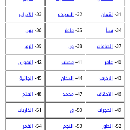
31-
لقمان
32-
السجدة
33-
الأحزاب
34-
سبأ
35-
فاطر
36-
يس
37-
الصافات
38-
ص
39-
الزمر
40-
غافر
41-
فصلت
42-
الشورى
43-
الزخرف
44-
الدخان
45-
الجاثية
46-
الأحقاف
47-
محمد
48-
الفتح
49-
الحجرات
50-
ق
51-
الذاريات
52-
الطور
53-
النجم
54-
القمر