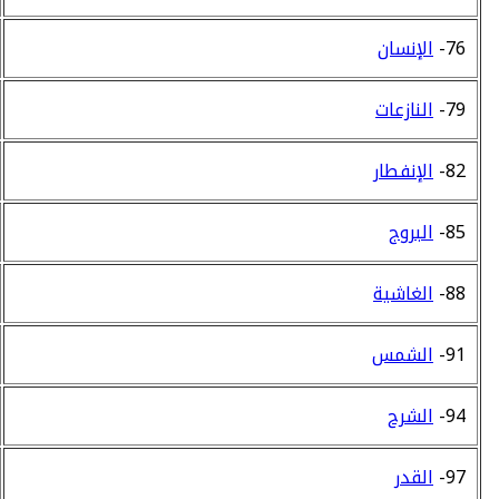
76-
الإنسان
79-
النازعات
82-
الإنفطار
85-
البروج
88-
الغاشية
91-
الشمس
94-
الشرح
97-
القدر