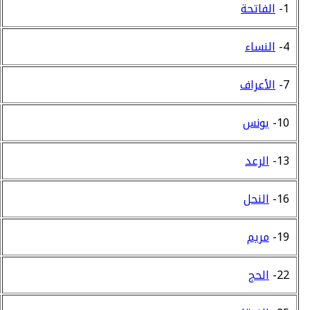
1-
الفاتحة
4-
النساء
7-
الأعراف
10-
يونس
13-
الرعد
16-
النحل
19-
مريم
22-
الحج