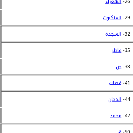
26-
الشعراء
29-
العنكبوت
32-
السجدة
35-
فاطر
38-
ص
41-
فصلت
44-
الدخان
47-
محمد
50-
ق