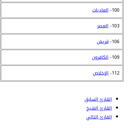
100-
العاديات
103-
العصر
106-
قريش
109-
الكافرون
112-
الإخلاص
القارئ السابق
القارئ الشيخ
القارئ التالي