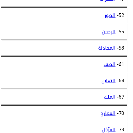
52-
الطور
55-
الرحمن
58-
المجادلة
61-
الصف
64-
التغابن
67-
الملك
70-
المعارج
73-
المزّمِّل