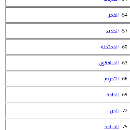
54-
القمر
57-
الحديد
60-
الممتحنة
63-
المنافقون
66-
التحريم
69-
الحاقة
72-
الجن
75-
القيامة