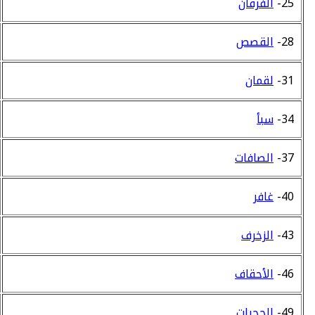
25-
الفرقان
28-
القصص
31-
لقمان
34-
سبأ
37-
الصافات
40-
غافر
43-
الزخرف
46-
الأحقاف
49-
الحجرات