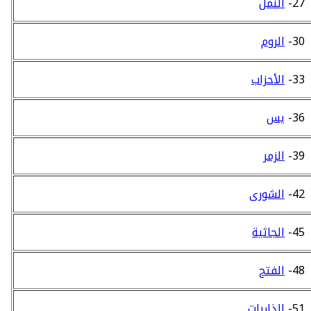
27-
النمل
30-
الروم
33-
الأحزاب
36-
يس
39-
الزمر
42-
الشورى
45-
الجاثية
48-
الفتح
51-
الذاريات