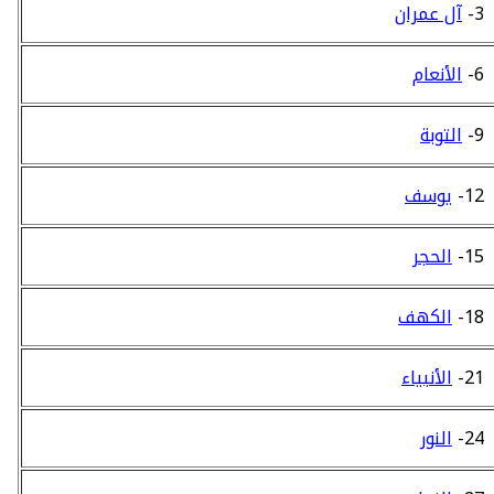
3-
آل عمران
6-
الأنعام
9-
التوبة
12-
يوسف
15-
الحجر
18-
الكهف
21-
الأنبياء
24-
النور