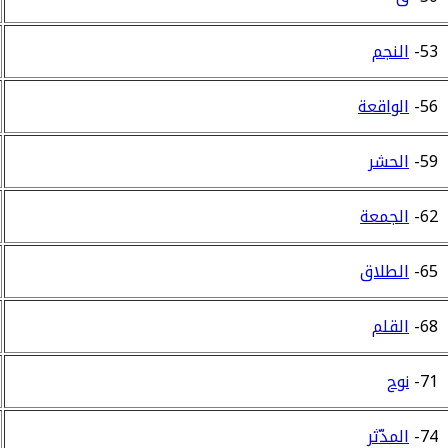
53-
النجم
56-
الواقعة
59-
الحشر
62-
الجمعة
65-
الطلاق
68-
القلم
71-
نوح
74-
المدّثر