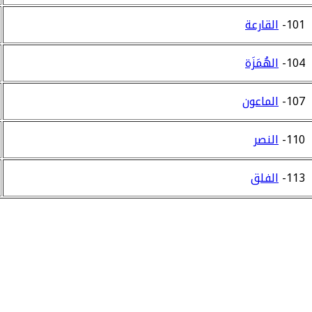
101-
القارعة
104-
الهُمَزَة
107-
الماعون
110-
النصر
113-
الفلق