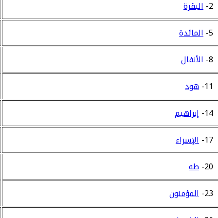
2-
البقرة
5-
المائدة
8-
الأنفال
11-
هود
14-
إبراهيم
17-
الإسراء
20-
طه
23-
المؤمنون