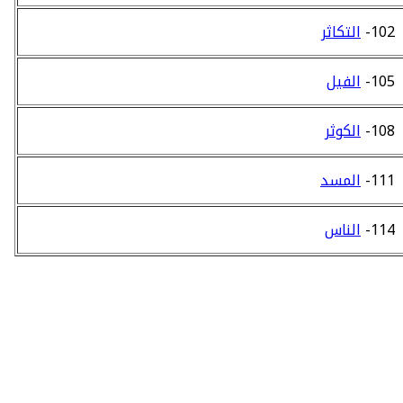
102-
التكاثر
105-
الفيل
108-
الكوثر
111-
المسد
114-
الناس