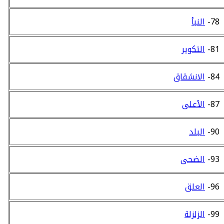
78-
النبأ
81-
التكوير
84-
الانشقاق
87-
الأعلى
90-
البلد
93-
الضحى
96-
العلق
99-
الزلزلة