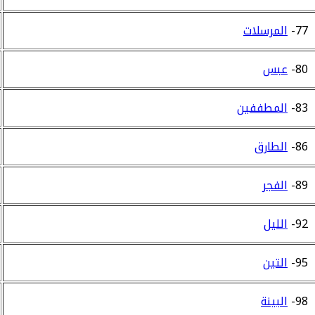
77-
المرسلات
80-
عبس
83-
المطففين
86-
الطارق
89-
الفجر
92-
الليل
95-
التين
98-
البينة