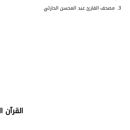
مصحف القارئ عبد المحسن الحارثي
القرآن الكريم mp3 كامل بصوت ال