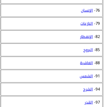
76-
الإنسان
79-
النازعات
82-
الإنفطار
85-
البروج
88-
الغاشية
91-
الشمس
94-
الشرح
97-
القدر