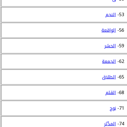
53-
النجم
56-
الواقعة
59-
الحشر
62-
الجمعة
65-
الطلاق
68-
القلم
71-
نوح
74-
المدّثر