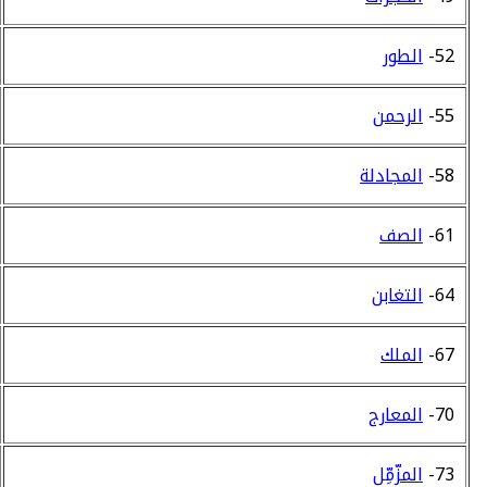
52-
الطور
55-
الرحمن
58-
المجادلة
61-
الصف
64-
التغابن
67-
الملك
70-
المعارج
73-
المزّمِّل