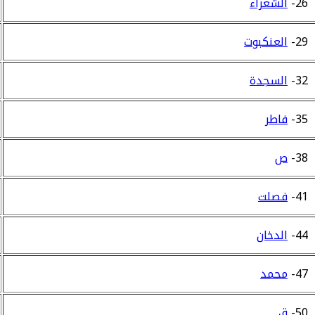
26-
الشعراء
29-
العنكبوت
32-
السجدة
35-
فاطر
38-
ص
41-
فصلت
44-
الدخان
47-
محمد
50-
ق