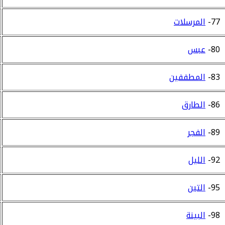
77-
المرسلات
80-
عبس
83-
المطففين
86-
الطارق
89-
الفجر
92-
الليل
95-
التين
98-
البينة