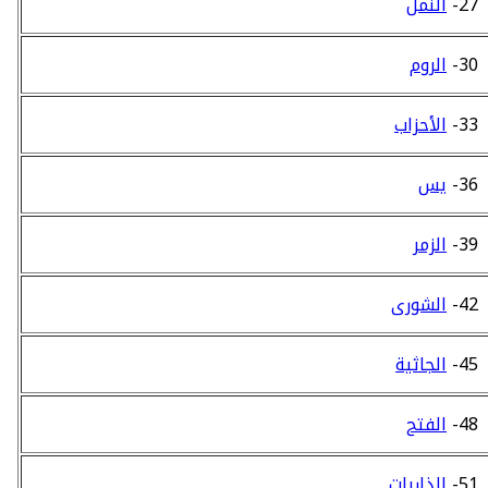
27-
النمل
30-
الروم
33-
الأحزاب
36-
يس
39-
الزمر
42-
الشورى
45-
الجاثية
48-
الفتح
51-
الذاريات