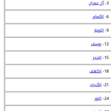
3-
آل عمران
6-
الأنعام
9-
التوبة
12-
يوسف
15-
الحجر
18-
الكهف
21-
الأنبياء
24-
النور