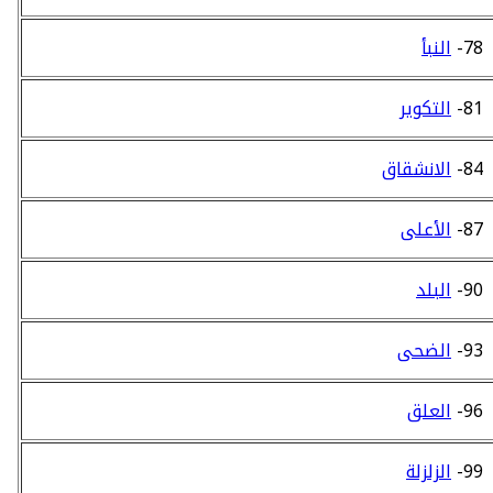
78-
النبأ
81-
التكوير
84-
الانشقاق
87-
الأعلى
90-
البلد
93-
الضحى
96-
العلق
99-
الزلزلة