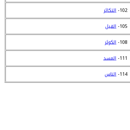
102-
التكاثر
105-
الفيل
108-
الكوثر
111-
المسد
114-
الناس