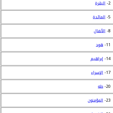
2-
البقرة
5-
المائدة
8-
الأنفال
11-
هود
14-
إبراهيم
17-
الإسراء
20-
طه
23-
المؤمنون