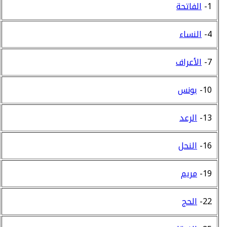
1-
الفاتحة
4-
النساء
7-
الأعراف
10-
يونس
13-
الرعد
16-
النحل
19-
مريم
22-
الحج