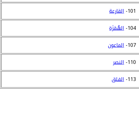
101-
القارعة
104-
الهُمَزَة
107-
الماعون
110-
النصر
113-
الفلق