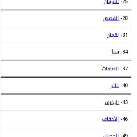
25-
الفرقان
28-
القصص
31-
لقمان
34-
سبأ
37-
الصافات
40-
غافر
43-
الزخرف
46-
الأحقاف
49-
الحجرات