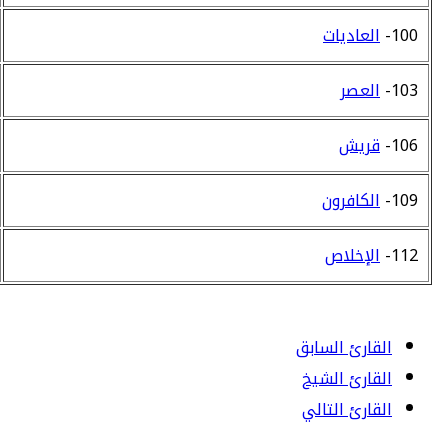
100-
العاديات
103-
العصر
106-
قريش
109-
الكافرون
112-
الإخلاص
القارئ السابق
القارئ الشيخ
القارئ التالي