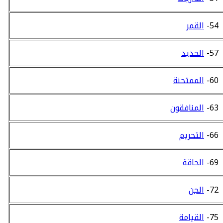
54-
القمر
57-
الحديد
60-
الممتحنة
63-
المنافقون
66-
التحريم
69-
الحاقة
72-
الجن
75-
القيامة