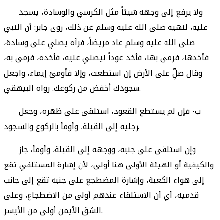
ولا يرفع إلى وجهه شيئاً مثل الكرسي والوسادة، يسجد
عليه، لنهيه صلى الله عليه وسلم عن ذلك، روى جابر: أن النبي
صلى الله عليه وسلم عاد مريضاً، فرآه يصلي على وسادة،
فأخذها، فرمى بها، فأخذ عوداً ليصلي عليه، فأخذه، فرمى به،
وقال صلِّ على الأرض إن استطعت، وإلا فأومئ إيماء، واجعل
سجودك أخفض من ركوعك. رواه البيهقي.
ب- فإن لم يستطع القعود، استلقى على ظهره، وجعل
رجليه إلى القبلة، وأومأ بالركوع والسجود.
وإن استلقى على جنبه، ووجهه إلى القبلة، وأومأ، جاز
والكيفية أو الهيئة الأولى هنا أولى، لأن إشارة المستلقي تقع
إلى هواء الكعبة، وإشارة المضطجع على جنبه تقع إلى جانب
قدميه، أي أن الاستلقاء عندهم أولى من الاضطجاع، وعلى
الشق الأيمن أولى من الأيسر.