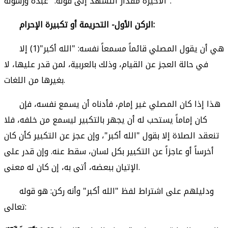
الأخيرة مقدار التشهد إلى قوله: "عبده ورسوله".
الركن الأول- التحريمة أو تكبيرة الإحرام:
هي أن يقول المصلي قائماً مسمعاً نفسه: "الله أكبر"(1) إلا
في حالة العجز عن القيام، وذلك بالعربية، لمن قدر عليها، لا
بغيرها من اللغات.
هذا إذا كان المصلي غير إمام، فأدناه أن يسمع نفسه، فإن
كان إماماً يستحب له أن يجهر بالتكبير ليسمع من خلفه، فلا
تنعقد الصلاة إلا بقول "الله أكبر"، وإن عجز عن التكبير كأن كان
أخرساً أو عاجزاً عن التكبير بكل لسان، سقط عنه. وإن قدر على
الإتيان ببعضه، أتى به، إن كان له معنى.
ودليلهم على اشتراط لفظ "الله أكبر" وأنه ركن: هو قوله
تعالى: