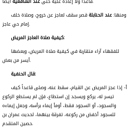
أيضاً.
قاعداً ولا إعادة عليه حتى
عند الشافعية
ومنها:
عند الحنابلة
قصر سقف لعاجز عن خروج، وصلاة خلف
إمام حي عاجز.
كيفية صلاة العاجز المريض:
للفقهاء آراء متقاربة في كيفية صلاة المريض، وبعضها
أيسر من بعض.
قال الحنفية:
أ- إذا عجز المريض عن القيام، سقط عنه، وصلى قاعداً كيف
تيسر له، يركع ويسجد إن استطاع، فإن لم يستطع الركوع
والسجود، أو السجود فقط، أومأ إيماء برأسه، وجعل إيماءه
للسجود أخفض من ركوعه، تفرقة بينهما، لحديث عمران بن
حصين المتقدم.