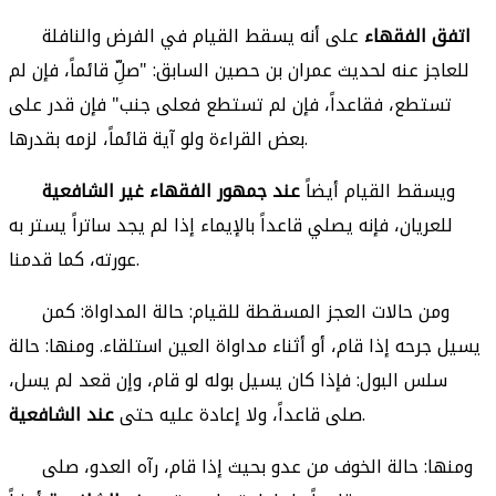
اتفق الفقهاء
على أنه يسقط القيام في الفرض والنافلة
للعاجز عنه لحديث عمران بن حصين السابق: "صلِّ قائماً، فإن لم
تستطع، فقاعداً، فإن لم تستطع فعلى جنب" فإن قدر على
بعض القراءة ولو آية قائماً، لزمه بقدرها.
ويسقط القيام أيضاً
عند جمهور الفقهاء غير الشافعية
للعريان، فإنه يصلي قاعداً بالإيماء إذا لم يجد ساتراً يستر به
عورته، كما قدمنا.
ومن حالات العجز المسقطة للقيام: حالة المداواة: كمن
يسيل جرحه إذا قام، أو أثناء مداواة العين استلقاء. ومنها: حالة
سلس البول: فإذا كان يسيل بوله لو قام، وإن قعد لم يسل،
.
صلى قاعداً، ولا إعادة عليه حتى
عند الشافعية
ومنها: حالة الخوف من عدو بحيث إذا قام، رآه العدو، صلى