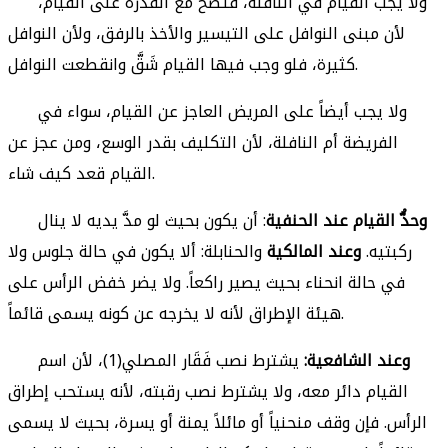
ولا يجب القيام في النافلة، فتصح مع القدرة على القيام،
لأن مبنى النوافل على التيسير والأخذ بالرفق، ولأن النوافل
كثيرة، فلو وجب فيها القيام شَقَّ وانقطعت النوافل.
ولا يجب أيضاً على المريض العاجز عن القيام، سواء في
الفريضة أم النافلة، لأن التكليف بقدر الوسع، ومن عجز عن
القيام قعد كيف شاء.
وحدُّ القيام عند الحنفية
: أن يكون بحيث لو مدَّ يديه لا ينال
ركبتيه.
وعند المالكية
والحنابلة: ألا يكون في حالة جلوس ولا
في حالة انحناء بحيث يصير راكعاً. ولا يضر خفض الرأس على
هيئة الإطراق لأنه لا يخرجه عن كونه يسمى قائماً.
وعند الشافعية:
يشترط نصب فَقَار المصلي(1)، لأن اسم
القيام دائر معه، ولا يشترط نصب رقبته، لأنه يستحب إطراق
الرأس. فإن وقف منحنياً أو مائلاً يمنة أو يسرة، بحيث لا يسمى