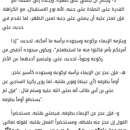
د- ويصح أن يصلي على ظهره، ورجلاه إلى القبلة، مع
القدرة على الصلاة على جنبه، لأنه نوع الاستقبال، مع الكراهة.
فإن تعذر عليه أن يصلي على جنبه تعين الظهر، لما تقدم في
حديث علي.
ويلزمه الإيماء بركوعه وسجوده برأسه ما أمكنه، لحديث "إذا
أمرتكم بأمر فائتوا منه ما استطعتم"، ويكون سجوده أخفض من
ركوعه وجوباً، لحديث علي، وليتميز أحدهما عن الآخر.
هـ- فإن عجز عن الإيماء برأسه لركوعه وسجوده كأسير عاجز،
أومأ بطرفه (أي عينه) ونوى بقلبه، لما روى زكريا الساجي عن
علي بن أبي طالب أنه صلى الله عليه وسلم قال : "فإن لم
يستطع أومأ بطرفه".
و- فإن عجز عن الإيماء بطرفه، فيصلي بقلبه، مستحضراً
القول إن عجز عنه بلفظه، ومستحضراً الفعل بقلبه، لقوله تعالى: