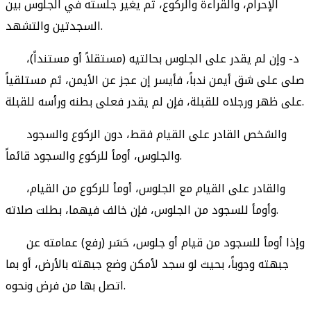
الإحرام، والقراءة والركوع، ثم يغير جلسته في الجلوس بين
السجدتين والتشهد.
د- وإن لم يقدر على الجلوس بحالتيه (مستقلاً أو مستنداً)،
صلى على شق أيمن ندباً، فأيسر إن عجز عن الأيمن، ثم مستلقياً
على ظهر ورجلاه للقبلة، فإن لم يقدر فعلى بطنه ورأسه للقبلة.
والشخص القادر على القيام فقط، دون الركوع والسجود
والجلوس، أومأ للركوع والسجود قائماً.
والقادر على القيام مع الجلوس، أومأ للركوع من القيام،
وأومأ للسجود من الجلوس، فإن خالف فيهما، بطلت صلاته.
وإذا أومأ للسجود من قيام أو جلوس، حَسَر (رفع) عمامته عن
جبهته وجوباً، بحيث لو سجد لأمكن وضع جبهته بالأرض، أو بما
اتصل بها من فرض ونحوه.