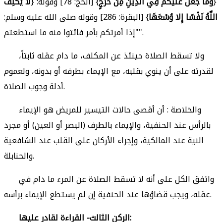
{
وَمَا جَعَلَ عَلَيْكُمْ فِي الدِّينِ مِنْ حَرَجٍ
} [الحج: 78] وقوله: {
لا يُكَلِّفُ
اللَّهُ نَفْسًا إِلا وُسْعَهَا
} [البقرة: 286] وقوله صلى الله عليه وسلم:
"إذا أمرتكم بأمر فائتوا منه ما استطعتم".
ولا تسقط الصلاة حينئذ عن المكلف، ما دام عقله ثابتاً،
لقدرته على أن ينوي بقلبه، مع الإيماء بطرفه أو بدونه، ولعموم
أدلة وجوب الصلاة.
والخلاصة : أن أقصى حالات التيسير للمريض هو الإيماء
بالرأس عند الحنفية، والإيماء بالطرف (البصر أو العين) أو مجرد
النية عند المالكية، وإجراء الأركان على القلب عند الشافعية
والحنابلة.
واتفق الكل على أنه لا تسقط الصلاة عن المرء ما دام في
عقله، ويجب قضاؤها عند الحنفية إن لم يستطع الإيماء برأسه.
الركن الثالث- القراءة لقادر عليها: