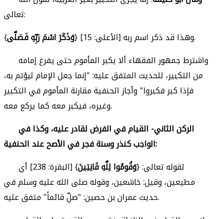
تعالى:
} [الأعلى: 15] وهذا قد ذكر اسم ربه.
وَذَكَرَ اسْمَ رَبِّهِ فَصَلَّى
{
واشترط جمهور الفقهاء ألا يكبر المأموم حتى يفرغ إمامه
من التكبير، للحديث المتفق عليه: "إنما جعل الإمام ليؤتم به،
فإذا كبر فكبروا" وأجاز الحنفية مقارنة المأموم في التكبير
وغيره، فيكبر معه كما يركع معه.
الركن الثاني- القيام في الفرض لقادر عليه، وكذا في
الواجب كنذر وسنة فجر في الأصح عند الحنفية:
لقوله تعالى: {
وَقُومُوا لِلَّهِ قَانِتِينَ
} [البقرة: 238] أي
مطيعين، وقيل: خاشعين، وقوله صلى الله عليه وسلم في
حديث عمران بن حصين: "صلِّ قائماً" متفق عليه.