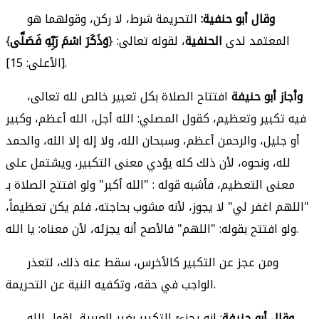
وقال أبو حنفية:
التحريمة شرط، لا ركن، وقولهما هو
المعتمد لدى
الحنفية
، لقوله تعالى: {
وَذَكَرَ اسْمَ رَبِّهِ فَصَلَّى
}
[الأعلى: 15].
وأجاز أبو حنيفة
افتتاح الصلاة بكل تعبير خالص لله تعالى،
فيه تكبير وتعظيم، كقول المصلي: الله أجل، الله أعظم، وكبير
أو جليل، والرحمن أعظم، وسبحان الله، ولا إله إلا الله، والحمد
لله، ونحوه، لأن ذلك كله يؤدي معنى التكبير، ويشتمل على
معنى التعظيم، فأشبه قوله : "الله أكبر" ولو افتتح الصلاة بـ
"اللهم اغفر لي" لا يجوز، لأنه مشوب بحاجته، فلم يكن تعظيماً،
ولو افتتح بقوله: "اللهم" فالأصح أنه يجزئه، لأن معناه: يا الله.
ومن عجز عن التكبير كالأخرس، سقط عنه ذلك، لتعذر
الواجب في حقه، وتكفيه النية عن التحريمة.
وقال أبو حنيفة
: إنه يجزئ التكبير بغير العربية، لقول الله