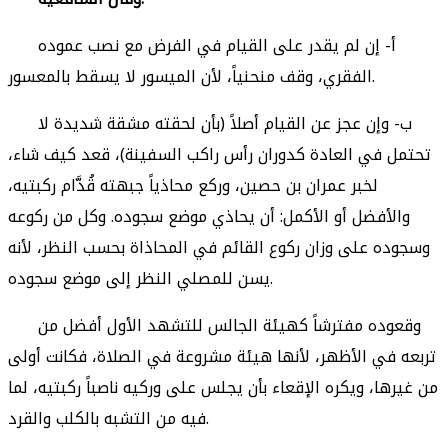
أ- إن لم يقدر على القيام في الفرض مع نصب عموده
الفقري، وقف منحنياً، لأن الميسور لا يسقط بالمعسور.
ب- وإن عجز عن القيام أصلاً (بأن لحقته مشقة شديدة لا
تحتمل في العادة كدوران رأس راكب السفينة)، قعد كيف شاء،
لخبر عمران بن حصين، وركع محاذياً جبهته قُدَّام ركبتيه،
والأفضل أو الأكمل: أن يحاذي موضع سجوده. وكل من ركوعه
وسجوده على وزان ركوع القائم في المحاذاة بحسب النظر، لأنه
يسن للمصلي النظر إلى موضع سجوده.
وقعوده مفترشاً كهيئة الجالس للتشهد الأول أفضل من
تربعه في الأظهر، لأنها هيئة مشروعة في الصلاة، فكانت أولى
من غيرها، ويكره الإقعاء بأن يجلس على وركيه ناصباً ركبتيه، لما
فيه من التشبه بالكلب والقرد.