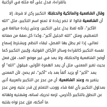
بالقراءة، فدل على أنه مثله في الركنية.
وقال الشافعية والمالكية والحنابلة
: التكبير ركن لا شرط، إلا
أن
الشافعية
قالوا: لا تضر زيادة لا تمنع اسم التكبير، مثل "الله
الأكبر"، لأنه لفظ يدل على التكبير، وعلى زيادة مبالغة في
التعظيم، ومثل "الله الجليل أكبر"، وكذا كل صفة من صفاته
تعالى، إذا لم يطل بها الفصل، لبقاء النظم. ويشترط إسماع
نفسه التكبير كالقراءة وسائر الأركان القولية، ويُبين التكبير كما
أوضح الشافعية والحنابلة، ولا يمد في غير موضع المد، فإن فعل
بحيث تغير المعنى، مثل أن يمد الهمزة الأولى، فيقول "الله" أو
يمد "آكبر" أو يزيد ألفاً بعد باء "أكبر"، لم يصح، لأن المعنى
يتغير به.
وعند الشافعية
: أن من عجز عن التكبير بالعربية أتى
بمدلول التكبير بأي لغة شاء. ووجب التعلم إن قدر عليه. ومن عجز
عن النطق بالتكبير كأخرس، لزمه تحريك لسانه، وشفتيه ولهاته
ما أمكنه، فإن عجز نواه بقلبه.