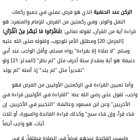
الركن عند الحنفية
الذي هو فرض عملي في جميع ركعات
النفل والوتر، وفي ركعتين من الفرض، للإمام والمنفرد: هو
قراءة آية من القرآن، لقوله تعالى: {
فَاقْرَءُوا مَا تَيَسَّرَ مِنْ الْقُرْآنِ
}
[المزمل: 20] ومطلق الأمر للوجوب، ولقوله صلى الله عليه
وسلم: "لا صلاة إلا بقراءة" رواه مسلم، وأقل الواجب عند أبي
حنيفة: هو آية بمقدار ستة أحرف مثل "ثم نظر" [المدثر: 21] ولو
تقديراً مثل "لم يلد" إذ أصله "لم يولد".
وأما تعيين القراءة في الركعتين الأوليين من الفرض فهو
واجب، لقول علي رضي الله عنه: "القراءة في الأوليين قراءة في
الأخريين" وعن ابن مسعود وعائشة: "التخيير في الأخريين، إن
شاء قرأ، وإن شاء سبح" وكذلك قراءة الفاتحة والسورة، أو ثلاث
آيات، هو واجب أيضاً.
وليست الفاتحة عندهم فرضاً في الصلاة مطلقاً، لا في