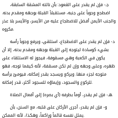
جـ- فإن لم يقدر على القعود: بأن نالته المشقة السابقة،
اضطجع وجوباً على جنبه، مستقبلاً القبلة بوجهه ومقدم بدنه.
والجنب الأيمن أفضل للاضطجاع عليه من الأيسر، والأيسر بلا عذر
مكروه.
د- فإن لم يقدر على الاضطجاع، استلقى، ويرفع وجوباً رأسه
بشيء كوسادة ليتوجه إلى القبلة بوجهه ومقدم بدنه، إلا أن
يكون في الكعبة وهي مسقوفة، فيجوز له الاستلقاء على
ظهره، وعلى وجهه وإن لم تكن مسقفة، لأنه كيفما توجه، فهو
متوجه لجزء منها. ويركع ويسجد بقدر إمكانه، فيومئ برأسه
للركوع والسجود، وإيماؤه للسجود أكثر، قدر إمكانه.
هـ- فإن لم يقدر، أومأ بطرفه (أي بصره) إلى أفعال الصلاة.
و- فإن لم يقدر، أجرى الأركان على قلبه، مع السنن، بأن
يمثل نفسه قائماً وراكعاً، وهكذا، لأنه الممكن.