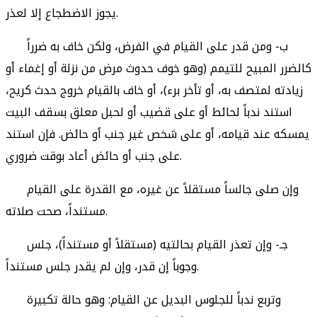
يجوز الاضطجاع إلا لعذر.
ب- ومن قدر على القيام في الفرض، ولكن خاف به ضرراً
كالضرر المبيح للتيمم (وهو خوف حدوث مرض من نزلة أو إغماء أو
زيادته لمتصف به، أو تأخر برء)، أو خاف بالقيام خروج حدث كريح،
استند ندباً لحائط أو على قضيب أو لحبل معلق بسقف البيت
يمسكه عند قيامه، أو على شخص غير جنب أو حائض. فإن استند
على جنب أو حائض أعاد بوقت ضروري.
وإن صلى جالساً مستقلاً عن غيره، مع القدرة على القيام
مستنداً، صحت صلاته.
جـ- وإن تعذر القيام بحالتيه (مستقلاً أو مستنداً)، جلس
وجوباً إن قدر، وإن لم يقدر جلس مستنداً.
وتربع ندباً للجلوس البديل عن القيام: وهو حالة تكبيرة