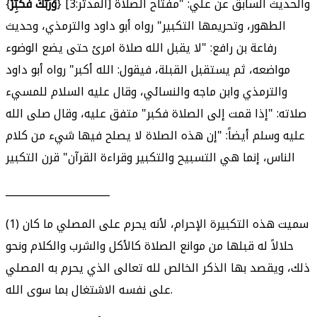
} [المدثر:3] والحديث السابق عن علي: "مفتاح الصلاة
وَرَبَّكَ فَكَبِّرْ
{
الطهور، وتحريمها التكبير" رواه أبو داود والترمذي، وحديث
رفاعة بن رافع: "لا يقبل الله صلاة امرئ حتى يضع الوضوء
مواضعه، ثم يستقبل القبلة، فيقول: الله أكبر" رواه أبو داود
والترمذي وابن ماجه والنسائي، وقال عليه السلام للمسيء
صلاته: "إذا قمت إلى الصلاة فكبر" متفق عليه، وقال صلى الله
عليه وسلم أيضاً: "إن هذه الصلاة لا يصلح فيها شيء من كلام
الناس، إنما هي التسبيح والتكبير وقراءة القرآن" قرن التكبير
_____________________
(1) سميت هذه التكبيرة الإحرام، لأنه يحرم على المصلي ما كان
حلالاً له قبلها من موانع الصلاة كالأكل والشرب والكلام ونحو
ذلك، ويقصد بها الذكر الخالص لله تعالى الذي يحرم به المصلي
على نفسه الاشتغال بما سوى الله.