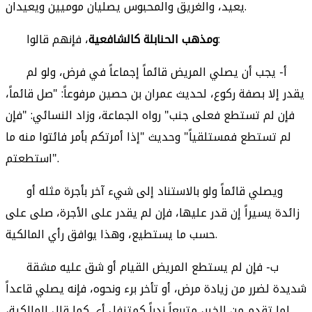
يعيد، والغريق والمحبوس يصليان موميين ويعيدان.
، فإنهم قالوا:
ومذهب الحنابلة كالشافعية
أ- يجب أن يصلي المريض قائماً إجماعاً في فرض، ولو لم
يقدر إلا بصفة ركوع، لحديث عمران بن حصين مرفوعاً: "صل قائماً،
فإن لم تستطع فعلى جنب" رواه الجماعة، وزاد النسائي: "فإن
لم تستطع فمستلقياً" وحديث "إذا أمرتكم بأمر فائتوا منه ما
استطعتم".
ويصلي قائماً ولو بالاستناد إلى شيء آخر بأجرة مثله أو
زائدة يسيراً إن قدر عليها، فإن لم يقدر على الأجرة، صلى على
حسب ما يستطيع، وهذا يوافق رأي المالكية.
ب- فإن لم يستطع المريض القيام أو شق عليه مشقة
شديدة لضرر من زيادة مرض، أو تأخر برء ونحوه، فإنه يصلي قاعداً
لما تقدم من الخبر، متربعاً ندباً كمتنفل أي كما قال المالكية،