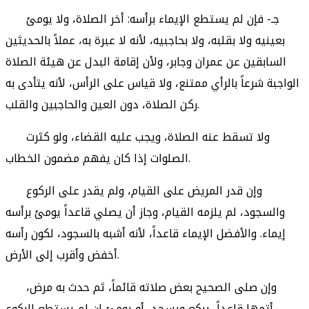
جـ- فإن لم يستطع الإيماء برأسه: أخر الصلاة، ولا يومئ
بعينيه ولا بقلبه، ولا بحاجبيه، لأنه لا عبرة به، عملاً بالحديثين
السابقين عن عمران وجابر، ولأن إقامة البدل عن هيئة الصلاة
الواجبة شرعاً بالرأي ممتنع، ولا قياس على الرأس، لأنه يتأدى به
ركن الصلاة، دون العين والحاجبين والقلب.
ولا تسقط عنه الصلاة، ويجب عليه القضاء، ولو كثرت
الصلوات إذا كان يفهم مضمون الخطاب.
وإن قدر المريض على القيام، ولم يقدر على الركوع
والسجود، لم يلزمه القيام، وجاز أن يصلي قاعداً يومئ برأسه
إيماء. والأفضل الإيماء قاعداً، لأنه أشبه بالسجود، لكون رأسه
أخفض وأقرب إلى الأرض.
وإن صلى الصحيح بعض صلاته قائماً، ثم حدث به مرض،
أتمها قاعداً، يركع ويسجد، أو يومئ إن لم يستطع الركوع