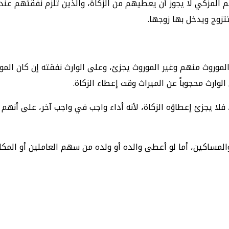
 المزكي لا يجوز أن يعطيهم من الزكاة، والذين تلزم نفقتهم عند ال
تتزوج ويدخل بها زوجها.
لموروث منهم وغير الموروث يجزئ، وعلى الوارث نفقته إن كان المورو
لوارث محجوباً عن الميراث وقت إعطاء الزكاة.
 يجزئ إعطاؤه الزكاة، لأنه أداء واجب في واجب آخر، على أنهم نص
ساكين، أما لو أعطى والده أو ولده من سهم العاملين أو المكاتبين أ