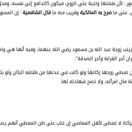
هور : لأن نفقتها واجبة على الزوج، فيكون كالدافع إلى نفسه، ومح
، على ما
صرح به المالكية
وقريب منه ما
قال الشافعية
: إن الممن
ينب زوجة عبد الله بن مسعود رضي الله عنهما، وفيه أنها هي وام
 أجر القرابة وأجر الصدقة".
أن تعطي زوجها زكاتها ولو كانت في عدتها من طلاقه البائن ولو بث
ة مال امرأته، ولا تصح شهادته لها.
لزكاة لا تعطى لأهل المعاصي إن غلب على ظن المعطي أنهم يصرف