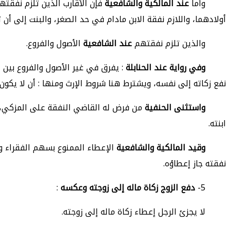
وأما
عند المالكية والشافعية
فإن الأقارب الذين تلزم نفقتهم
أولادهما، واللازم نفقة الابن مادام في حد الصغر، والبنت إلى أن 
والذين تلزم نفقتهم
عند الشافعية
الأصول والفروع.
وفي رواية عند الحنابلة
: يفرق في غير الأصول والفروع بين ا
نفع زكاته إلى نفسه، ويشترط هنا شروط الإرث ومنها : أن لا يكون ا
واستثنى الحنفية
من فرض له القاضي النفقة على المزكي، فلا
ابنته.
وقيد المالكية والشافعية
الإعطاء الممنوع بسهم الفقراء والم
نفقته جاز إعطاؤه.
5-
دفع الزوج زكاة ماله إلى زوجته وعكسه
:
لا يجزئ الرجل إعطاء زكاة ماله إلى زوجته.