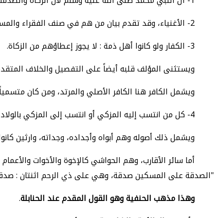
1-
آل النبي محمد صلى الله عليه وسلم لأن الزكاة والصدقة
2-
الأغنياء، وقد تقدم بيان من هم في صنف الفقراء والمس
3-
الكفار ولو كانوا أهل ذمة : لا يجوز إعطاؤهم من الزكاة.
ويستثنى المؤلف قلبه أيضاً على التفصيل والخلاف المتقد
ويشمل الكافر هنا الكافر الأصلي والمرتد، ومن كان متسمياً ب
4-
كل من انتسب إليه المزكي أو انتسب إلى المزكي بالولادة
ويشمل ذلك أصوله وهم أبواه وأجداده، وجداته، وارثين كانوا أو
أما سائر الأقارب، وهم الحواشي كالإخوة والأخوات والأعمام
"الصدقة على المسكين صدقة، وهي على ذي الرحم اثنتان : صدقة
وهذا مذهب الحنفية وهو القول المقدم عند الحنابلة
.