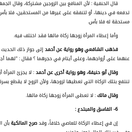
قال الحنفية : لأن المنافع بين الزوجين مشتركة، وقال الجم
تدفعه في دينها، أو لتنفقه على غيرها من المستحقين، فلا بأس
مستحقة له فلا بأس.
وأما إعطاء المرأة زوجها زكاة مالها فقد اختلف فيه.
فذهب الشافعي وهو رواية عن أحمد
إلى جواز ذلك الحديث ز
عنهما على أزواجهما، وعلى أيتام في حجرهما ؟ فقال : "لهما أجران
وقال أبو حنيفة، وهو رواية أخرى عن أحمد
: لا يجزئ المرأة 
تنتفع بتلك الزكاة التي تعطيها لزوجها، ولأن الزوج لا يقطع بسرق
وقال مالك
: لا تعطى المرأة زوجها زكاة مالها.
6-
الفاسق والمبتدع :
إن في إعطاء الزكاة للعاصي خلافاً، وقد
صرح المالكية
بأن ا