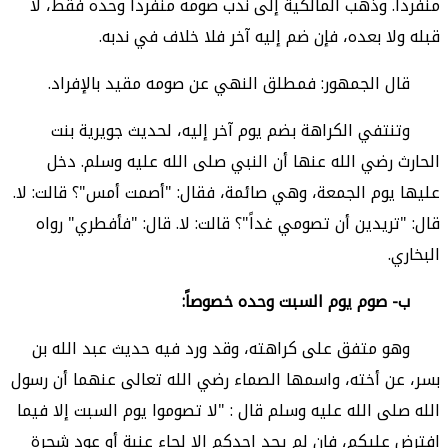
منفرداً.
وذهب المالكية
إلى ندب صومه منفرداً وحده فقط، لا
قبله ولا بعده، فإن ضم إليه آخر فلا خلاف في ندبه.
قال الجمهور: فمطلق النهي عن صومه مقيد بالإفراد.
وتنتفي الكراهة بضم يوم آخر إليه، لحديث جويرية بنت
الحارث رضي الله عنها أن النبي صلى الله عليه وسلم. دخل
عليها يوم الجمعة، وهي صائمة، فقال: "أصمت أمس"؟ قالت: لا.
قال: "تريدين أن تصومي غداً"؟ قالت: لا. قال: "فأفطري" رواه
البخاري.
ب- صوم يوم السبت وحده خصوصاً:
وهو متفق على كراهته، وقد ورد فيه حديث عبد الله بن
بسر، عن أخته، واسمها الصماء رضي الله تعالى عنهما أن رسول
الله صلى الله عليه وسلم قال : "لا تصوموا يوم السبت إلا فيما
افترض عليكم، فإن لم يجد احدكم إلا لحاء عنبة أو عود شجرة