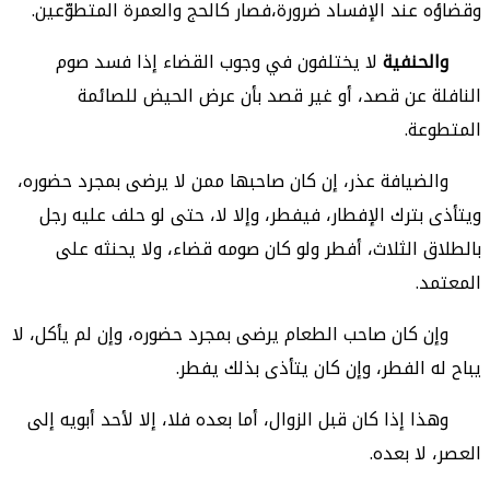
وقضاؤه عند الإفساد ضرورة،فصار كالحج والعمرة المتطوّعين.
والحنفية
لا يختلفون في وجوب القضاء إذا فسد صوم
النافلة عن قصد، أو غير قصد بأن عرض الحيض للصائمة
المتطوعة.
والضيافة عذر، إن كان صاحبها ممن لا يرضى بمجرد حضوره،
ويتأذى بترك الإفطار، فيفطر، وإلا لا، حتى لو حلف عليه رجل
بالطلاق الثلاث، أفطر ولو كان صومه قضاء، ولا يحنثه على
المعتمد.
وإن كان صاحب الطعام يرضى بمجرد حضوره، وإن لم يأكل، لا
يباح له الفطر، وإن كان يتأذى بذلك يفطر.
وهذا إذا كان قبل الزوال، أما بعده فلا، إلا لأحد أبويه إلى
العصر، لا بعده.