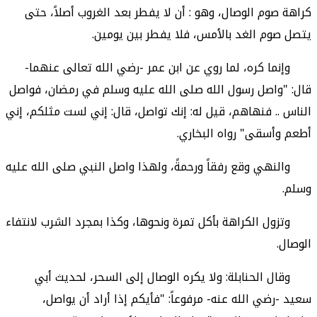
كراهة صوم الوصال، وهو : أن لا يفطر بعد الغروب أصلاً، حتى
يتصل صوم الغد بالأمس، فلا يفطر بين يومين.
وإنما كره، لما روي عن ابن عمر -رضي الله تعالى عنهما-
قال: "واصل رسول الله صلى الله عليه وسلم في رمضان، فواصل
الناس .. فنهاهم، قيل له: إنك تواصل، قال: إني لست مثلكم، إني
أطعم وأسقى" رواه البخاري.
والنهي وقع رفقاً ورحمةً، ولهذا واصل النبي صلى الله عليه
وسلم.
وتزول الكراهة بأكل تمرة ونحوها، وكذا بمجرد الشرب لانتفاء
الوصال.
وقال الحنابلة
: ولا يكره الوصال إلى السحر، لحديث أبي
سعيد -رضي الله عنه- مرفوعاً: "فأيكم إذا أراد أن يواصل،