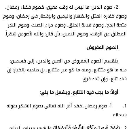
2- صوم الدين: ما ليس له وقت معين، كصوم قضاء رمضان،
وصوم كفارة القتل والظهار واليمين والإفطار في رمضان، وصوم
متعة الحج، وصوم فدية الحلق، وصوم جزاء الصيد، وصوم النذر
المطلق عن الوقت، وصوم اليمين، بأن قال: والله لأصومن شهراً.
الصوم المفروض
ينقسم الصوم المفروض من العين والدين، إلى قسمين:
منه ما هو متتابع، ومنه ما هو غير متتابع، بل صاحبه بالخيار: إن
شاء تابع، وإن شاء فرق.
أولاً: ما يجب فيه التتابع، ويشمل ما يلي:
1. أ- صوم رمضان، فقد أمر الله تعالى بصوم الشهر بقوله
سبحانه:
2. {
فَمَنْ شَهِدَ مِنْكُمُ الشَّهْرَ فَلْيَصُمْهُ
} والشهر متتابع، لتتابع