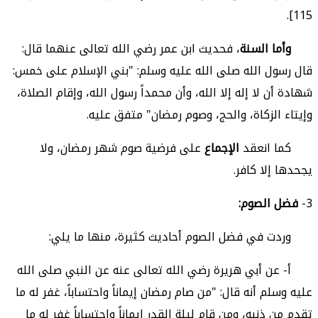
115].
وأما السنة
، فحديث ابن عمر رضي الله تعالى عنهما قال:
قال رسول الله صلى الله عليه وسلم: "بني الإسلام على خمس:
شهادة أن لا إله إلا الله، وأن محمداً رسول الله، وإقام الصلاة،
وإيتاء الزكاة، والحج، وصوم رمضان" متفق عليه.
كما انعقد
الإجماع
على فرضية صوم شهر رمضان، ولا
يجحدها إلا كافر.
3-
فضل الصوم:
وردت في فضل الصوم أحاديث كثيرة، منها ما يلي:
أ- عن أبي هريرة رضي الله تعالى عنه عن النبي صلى الله
عليه وسلم أنه قال: "من صام رمضان إيماناً واحتساباً، غفر له ما
تقدم من ذنبه، ومن قام ليلة القدر إيماناً واحتساباً غفر له ما