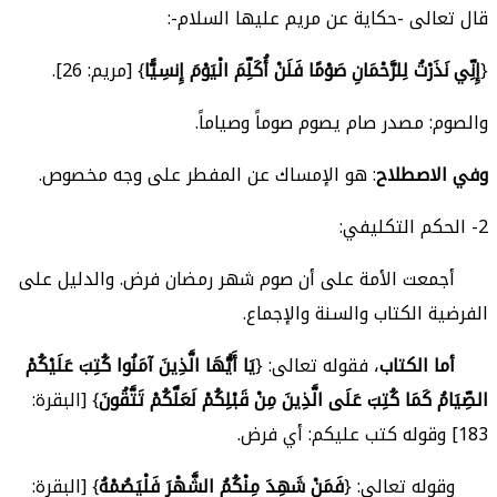
قال تعالى -حكاية عن مريم عليها السلام-:
{
إِنِّي نَذَرْتُ لِلرَّحْمَانِ صَوْمًا فَلَنْ أُكَلِّمَ الْيَوْمَ إِنسِيًّا
} [مريم: 26].
والصوم: مصدر صام يصوم صوماً وصياماً.
وفي الاصطلاح
: هو الإمساك عن المفطر على وجه مخصوص.
2-
الحكم التكليفي:
أجمعت الأمة على أن صوم شهر رمضان فرض. والدليل على
الفرضية الكتاب والسنة والإجماع.
أما الكتاب
، فقوله تعالى: {
يَا أَيُّهَا الَّذِينَ آمَنُوا كُتِبَ عَلَيْكُمْ
الصِّيَامُ كَمَا كُتِبَ عَلَى الَّذِينَ مِنْ قَبْلِكُمْ لَعَلَّكُمْ تَتَّقُونَ
} [البقرة:
183] وقوله كتب عليكم: أي فرض.
وقوله تعالى: {
فَمَنْ شَهِدَ مِنْكُمُ الشَّهْرَ فَلْيَصُمْهُ
} [البقرة: