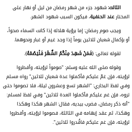
الثالث:
شهود جزء من شهر رمضان من ليل أو نهار على
المختار
عند الحنفية
، فيكون السبب شهود الشهر.
ويجب صوم رمضان: إما برؤية هلاله إذا كانت السماء صحواً،
أو بإكمال شعبان ثلاثين يوماً إذا وجد غيم أو غبار ونحوهما.
لقوله تعالى: {
فَمَنْ شَهِدَ مِنْكُمُ الشَّهْرَ فَلْيَصُمْهُ
}.
وقوله صلى الله عليه وسلم: "صومواً لرؤيته، وأفطروا
لرؤيته، فإن غمّ عليكم فأكملوا عدة شعبان ثلاثين" رواه مسلم
وفي لفظ البخاري: "الشهر تسع وعشرون ليلة، فلا تصوموا حتى
تروه، فإن غم عليكم فأكملوا العدة ثلاثين" وفي لفظ لمسلم:
"أنه ذكر رمضان، فضرب بيديه، فقال: الشهر هكذا وهكذا
وهكذا، ثم عقد إبهامه في الثالثة، فصوموا لرؤيته، وأفطروا
لرؤيته، فإن غم عليكم فاقُدروا ثلاثين".