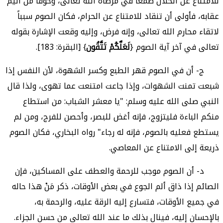
للامتناع عن الحلال طمعاً في مرضاة الله تعالى، وخوفاً من أليم
عقابه، فأولى أن تنقاد للامتناع عن الحرام، فكان الصوم سبباً
لاتقاء محارم الله تعالى، وإنه فرض، وإليه وقعت الإشارة بقوله
تعالى في آخر آية الصوم {
لَعَلَّكُمْ تَتَّقُون
} [البقرة: 183].
ج- أن في الصوم قهر الطبع وكسر الشهوة، لأن النفس إذا
شبعت تمنت الشهوات، وإذا جاعت امتنعت عما تهوى، ولذا قال
النبي صلى الله عليه وسلم: "يا معشر الشباب: من استطاع
منكم الباءة فليتزوج، فإنه أغض للبصر، وأحصن للفرج، ومن لم
يستطع فعليه بالصوم، فإنه له رجاء" رواه البخاري، فكان الصوم
ذريعة إلى الامتناع عن المعاصي.
د- أن الصوم موجب للرحمة والعطف على المساكين، فإن
الصائم إذا ذاق ألم الجوع في بعض الأوقات، ذكر مَنْ هذا حاله
في جميع الأوقات، فتسارع إليه الرقة عليه، والرحمة به،
بالإحسان إليه، فينال بذلك ما عند الله تعالى من حسن الجزاء.