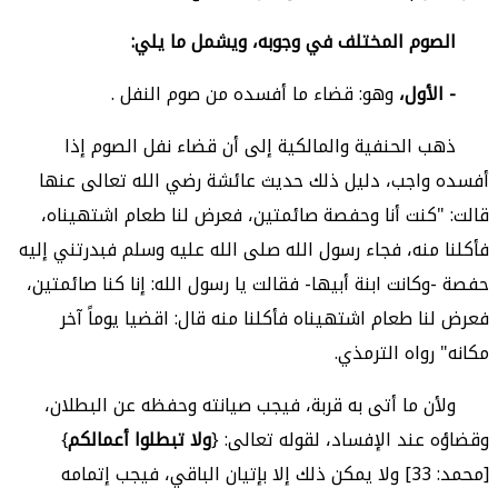
الصوم المختلف في وجوبه، ويشمل ما يلي:
- الأول،
وهو: قضاء ما أفسده من صوم النفل .
ذهب الحنفية والمالكية
إلى أن قضاء نفل الصوم إذا
أفسده واجب، دليل ذلك حديث عائشة رضي الله تعالى عنها
قالت: "كنت أنا وحفصة صائمتين، فعرض لنا طعام اشتهيناه،
فأكلنا منه، فجاء رسول الله صلى الله عليه وسلم فبدرتني إليه
حفصة -وكانت ابنة أبيها- فقالت يا رسول الله: إنا كنا صائمتين،
فعرض لنا طعام اشتهيناه فأكلنا منه قال: اقضيا يوماً آخر
مكانه" رواه الترمذي.
ولأن ما أتى به قربة، فيجب صيانته وحفظه عن البطلان،
وقضاؤه عند الإفساد، لقوله تعالى: {
ولا تبطلوا أعمالكم
}
[محمد: 33] ولا يمكن ذلك إلا بإتيان الباقي، فيجب إتمامه