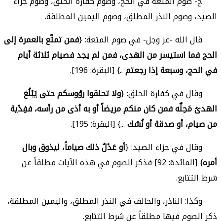
ج- صوم المتعة في الحج، وصوم كفارة الحلق، وصوم جزاء
الصيد، وصوم النذر المطلق، وصوم اليمين المطلقة.
قال الله -عز وجل- في صوم المتعة: {
فمن تمتّع بالعمرة إلى
الحج فما استيسر من الهدى، فمن لم يجد فصيام ثلاثة أيام
في الحج، وسبعة إذا رجعتم
..} [البقرة: 196].
وقال في كفارة الحلق: {
ولا تحلقوا رؤوسكم حتى يَبْلُغ
الهدىُ مَحِلَّه فمن كان منكم مريضاً أو به أذى من رأسه، ففِدْية
من صيام، أو صدقة أو نُسُك
...} [البقرة: 195].
وقال في جزاء الصيد: {
أو عَدْلُ ذلك صياماً، ليذوق وبال
أمره
} [المائدة: 92] فذكر الصوم في هذه الآيات مطلقاً عن
شرط التتابع.
وكذا: الناذر، والحالف في النذر المطلق، واليمين المطلقة،
ذكر الصوم فيها مطلقاً عن شرط التتابع.