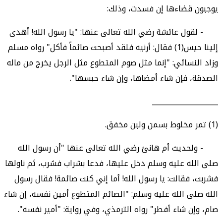
يوجبون قضاءها إن فسدت، وذلك:
- لقول عائشة رضي الله تعالى عنها: "يا رسول الله! أهدى
إلينا حيس(1) فقال: أرنيه فلقد أصبحت صائماً فأكل" رواه مسلم
وزاد النسائي: "إنما مثل صوم المتطوع مثل الرجل يخرج من ماله
الصدقة، فإن شاء أمضاها، وإن شاء حبسها".
___________________
(1) تمر مخلوط بسمن ولبن مخفق.
- ولحديث أم هانئ رضي الله تعالى عنها "أن رسول الله
صلى الله عليه وسلم دخل عليها، فدعا بشراب فشرب، ثم ناولها
فشربت، فقالت: يا رسول الله! أما إني كنت صائمة! فقال رسول
الله صلى الله عليه وسلم: "الصائم المتطوع أمين نفسه، إن شاء
صام، وإن شاء أفطر" رواه الترمذي، وفي رواية: "أمير نفسه".