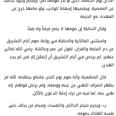
الأذان يوم الجمعة، حتى لو نذر صومها صح، ويفطر وجوباً تحامياً
عن المعصية، ويقضيها إسقاط للواجب، ولو صامها خرج عن
العهدة، مع الحرمة.
وقال الحنابلة
إن صومها لا يصح فرضاً ولا نفلاً.
واستثنى المالكية والحنابلة في رواية
: صوم أيام التشريق
عن دم المتعة والقران، لقول ابن عمر وعائشة -رضي الله تعالى
عنهم- لم يرخص في أيام التشريق أن يُصَمْنَ إلا لمن لم يجد
الهدى.
قال الشافعية
: وأما صوم يوم النحر، فقطع ببطلانه، لأنه لم
يظهر انصراف النهي عن عينه ووصفه، ولم يرتض قولهم: إنه
نهى عنه، لما فيه من ترك إجابة الدعوى بالأكل.
ب- ويحرم صيام الحائض والنفساء، وصيام من يخاف على
نفسه الهلاك بصومه.