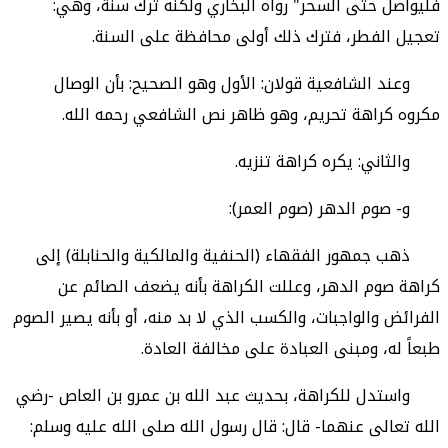
فليواصل حتى السحر" رواه البخاري ولكنه ترك سنة، وهي:
تعجيل الفطر، فترك ذلك أولى محافظة على السنة.
وعند الشافعية قولان: الأول وهو الصحيح: بأن الوصال
مكروه كراهة تحريم، وهو ظاهر نص الشافعي رحمه الله.
والثاني: يكره كراهة تنزيه.
و-
صوم الدهر (صوم العمر):
ذهب جمهور الفقهاء (الحنفية والمالكية والحنابلة)
إلى
كراهة صوم الدهر، وعللت الكراهة بأنه يضعف الصائم عن
الفرائض والواجبات، والكسب الذي لا بد منه، أو بأنه يصير الصوم
طبعاً له، ومبنى العبادة على مخالفة العادة.
واستدل للكراهة، بحديث عبد الله بن عمرو بن العاص -رضي
الله تعالى عنهما- قال: قال رسول الله صلى الله عليه وسلم: