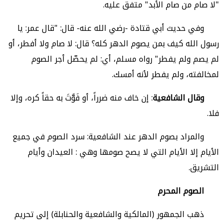
"لا صام من صام الأبد" متفق عليه.
وفي حديث أبي قتادة -رضي الله عنه- قال: "قال عمر: يا
رسول الله كيف بمن يصوم الدهر كله؟ قال: لا صام ولا أفطر، أو
لم يصم ولم يفطر" رواه مسلم، أي: لم يحصّل أجر الصوم
لمخالفته، ولم يفطر لأنه أمسك.
وقال الشافعية
: إن خاف منه ضرراً، أو فَوَّتَ به حقاً كره، وإلا
فلا.
والمراد بصوم الدهر عند الشافعية: سرد الصوم في جميع
الأيام إلا الأيام التي لا يصح صومها وهي : العيدان وأيام
التشريق.
الصوم المحرم
ذهب الجمهور (المالكية والشافعية والحنابلة)
إلى تحريم