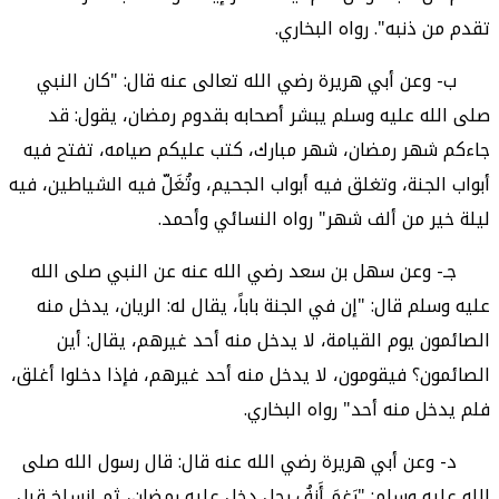
تقدم من ذنبه". رواه البخاري.
ب- وعن أبي هريرة رضي الله تعالى عنه قال: "كان النبي
صلى الله عليه وسلم يبشر أصحابه بقدوم رمضان، يقول: قد
جاءكم شهر رمضان، شهر مبارك، كتب عليكم صيامه، تفتح فيه
أبواب الجنة، وتغلق فيه أبواب الجحيم، وتُغَلّ فيه الشياطين، فيه
ليلة خير من ألف شهر" رواه النسائي وأحمد.
جـ- وعن سهل بن سعد رضي الله عنه عن النبي صلى الله
عليه وسلم قال: "إن في الجنة باباً، يقال له: الريان، يدخل منه
الصائمون يوم القيامة، لا يدخل منه أحد غيرهم، يقال: أين
الصائمون؟ فيقومون، لا يدخل منه أحد غيرهم، فإذا دخلوا أغلق،
فلم يدخل منه أحد" رواه البخاري.
د- وعن أبي هريرة رضي الله عنه قال: قال رسول الله صلى
الله عليه وسلم: "رَغِمَ أَنفُ رجل دخل عليه رمضان، ثم انسلخ قبل