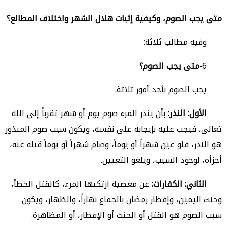
متى يجب الصوم، وكيفية إثبات هلال الشهر واختلاف المطالع؟
وفيه مطالب ثلاثة:
6-
متى يجب الصوم؟
يجب الصوم بأحد أمور ثلاثة.
الأول: النذر:
بأن ينذر المرء صوم يوم أو شهر تقرباً إلى الله
تعالى، فيجب عليه بإيجابه على نفسه، ويكون سبب صوم المنذور
هو النذر، فلو عين شهراً أو يوماً، وصام شهراً أو يوماً قبله عنه،
أجزأه، لوجود السبب، ويلغو التعيين.
الثاني: الكفارات:
عن معصية ارتكبها المرء، كالقتل الخطأ،
وحنث اليمين، وإفطار رمضان بالجماع نهاراً، والظهار، ويكون
سبب الصوم هو القتل أو الحنث أو الإفطار، أو المظاهرة.