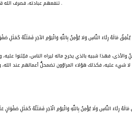
تنفعهم عبادته، فصرف الله قلوبهم عن الهداية، فلهذا قال: { والله لا يهدي القوم الكافرين } .
المنِّ والأذى، فهذا شبيه بالذي يخرج ماله ليراه الناس، فيُثنوا عليه
ا شيء عليه، فكذلك هؤلاء المراؤون تضمحلُّ أعمالهم عند الله، ولا
 مَالَهُ رِئَاءَ النَّاسِ وَلَا يُؤْمِنُ بِاللَّهِ وَالْيَوْمِ الْآخِرِ فَمَثَلُهُ كَمَثَلِ صَفْوَانٍ 