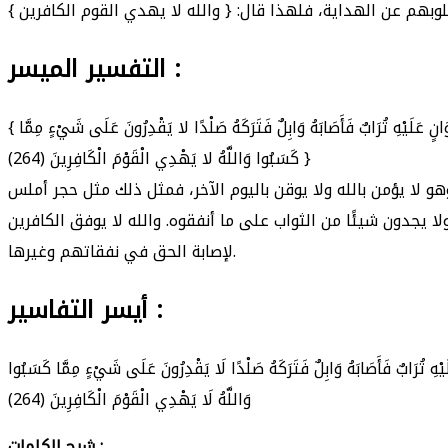
التفسير الميسر :
{ يَا أَيُّهَا الَّذِينَ آمَنُوا لا تُبْطِلُوا صَدَقَاتِكُمْ بِالْمَنِّ وَالأَذَى كَالَّذِي يُنْفِقُ مَالَهُ رِئَاءَ النَّاسِ وَلا يُؤْمِنُ بِاللَّهِ وَالْيَوْمِ الآخِرِ فَمَثَلُهُ كَمَثَلِ صَفْوَانٍ عَلَيْهِ تُرَابٌ فَأَصَابَهُ وَابِلٌ فَتَرَكَهُ صَلْدًا لا يَقْدِرُونَ عَلَى شَيْءٍ مِمَّا
كَسَبُوا وَاللَّهُ لا يَهْدِي الْقَوْمَ الْكَافِرِينَ (264) }
، وهو لا يؤمن بالله ولا يوقن باليوم الآخر، فمثل ذلك مثل حجر أملس
 يجدون شيئًا من الثواب على ما أنفقوه. والله لا يوفق الكافرين
لإصابة الحق في نفقاتهم وغيرها.
أيسر التفاسير :
عَلَيْهِ تُرَابٌ فَأَصَابَهُ وَابِلٌ فَتَرَكَهُ صَلْدًا لَا يَقْدِرُونَ عَلَى شَيْءٍ مِمَّا كَسَبُوا
وَاللَّهُ لَا يَهْدِي الْقَوْمَ الْكَافِرِينَ (264)
شرح الكلمات :