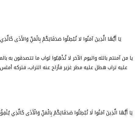
يا من آمنتم بالله واليوم الآخر لا تُذْهِبُوا ثواب ما تتصدقون به ب
عليه تراب هطل عليه مطر غزير فأزاح عنه التراب، فتركه أملس ل
يَا أَيُّهَا الَّذِينَ آمَنُوا لَا تُبْطِلُوا صَدَقَاتِكُمْ بِالْمَنِّ وَالْأَذَى كَالَّذِي يُنْفِقُ