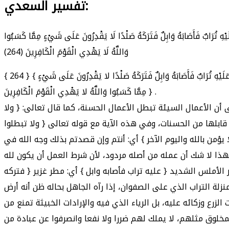
تفسير السعدي:
عَلَيْهِ تُرَابٌ فَأَصَابَهُ وَابِلٌ فَتَرَكَهُ صَلْدًا لَا يَقْدِرُونَ عَلَى شَيْءٍ مِمَّا كَسَبُوا
وَاللَّهُ لَا يَهْدِي الْقَوْمَ الْكَافِرِينَ (264)
{ 264 } { يَا أَيُّهَا الَّذِينَ آمَنُوا لا تُبْطِلُوا صَدَقَاتِكُمْ بِالْمَنِّ وَالأذَى كَالَّذِي يُنْفِقُ مَالَهُ رِئَاءَ النَّاسِ وَلا يُؤْمِنُ بِاللَّهِ وَالْيَوْمِ الآخِرِ فَمَثَلُهُ كَمَثَلِ صَفْوَانٍ عَلَيْهِ تُرَابٌ فَأَصَابَهُ وَابِلٌ فَتَرَكَهُ صَلْدًا لا يَقْدِرُونَ عَلَى شَيْءٍ
مِمَّا كَسَبُوا وَاللَّهُ لا يَهْدِي الْقَوْمَ الْكَافِرِينَ } .
ن الأعمال السيئة تبطل الأعمال الحسنة، كما قال تعالى: { ولا
ابلها من الحسنات، وفي هذه الآية مع قوله تعالى { ولا تبطلوا
من بالله واليوم الآخر } أي: أنتم وإن قصدتم بذلك وجه الله في
، فهذا لا شك أن عمله من أصله مردود، لأن شرط العمل أن يكون لله
لأملس الشديد { عليه تراب فأصابه وابل } أي: مطر غزير { فتركه
لة التراب الذي على الصفوان، إذا رآه الجاهل بحاله ظن أنه أرض
ت، فإذا انكشفت حقيقة حاله زال ذلك التراب وتبين أن عمله بمنزلة السراب، وأن قلبه غير صالح [ ص 114 ] لنبات الزرع وزكائه عليه، بل الرياء الذي فيه والإرادات الخبيثة تمنع من
لوق مثلهم، لا يملك لهم ضررا ولا نفعا وانصرفوا عن عبادة من