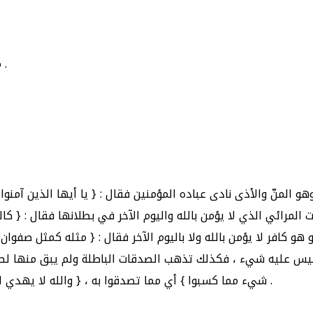
{ رئاء الناس } : مراءاة لهم ليكسب محمدتهم ، أو يدفع مذمتهم .
 المنّ والأذى نادى عباده المؤمنين فقال : { يا أيها الذين آمنوا .
مرائي الذي لا يؤمن بالله واليوم الآخر في بطلانها فقال : { كالذي 
هو كافر لا يؤمن بالله ولا باليوم الآخر فقال : { مثله كمثل صفوان
 ليس عليه شيء ، فكذلك تذهب الصدقات الباطلة ولم يبق منها لصاب
شيء مما كسبوا } أي مما تصدقوا به ، { والله لا يهدي القوم الكافرين } إلى ما يسعدهم ويكملهم لأجل كفرانهم تعالى .