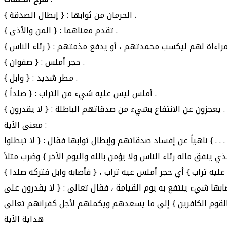
{ إبطال الصدقة } : الحرمان من ثوابها .
{ المن والأذى } : تقدم معناهما .
{ صفوان } : حجر أملس .
{ وابل } : مطر شديد .
{ صلداً } : أملس ليس عليه شيء من التراب .
{ لا يقدرون } : يعجزون عن الانتفاع بشيء من صدقاتهم الباطلة .
معنى الآية :
 . . } ناهياً عن إفساد صدقاتهم وإبطال ثوابها فقال : { لا تبطلوا
ينفق ماله رئاء الناس ولا يؤمن بالله واليوم الآخر } وضرب مثلاً
 عليه تراب } أي حجر أملس عيه تراب ، { فأصابه وابل فتركه صلدا }
ها شيء ينتفع به يوم القيامة ، فقال تعالى : { لا يقدرون على
هداية الآية