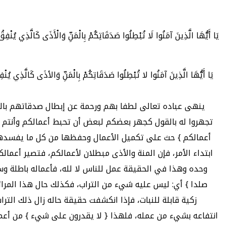
يَا أَيُّهَا الَّذِينَ آمَنُوا لَا تُبْطِلُوا صَدَقَاتِكُمْ بِالْمَنِّ وَالْأَذَى كَالَّذِي يُنْفِقُ
ينهى عباده تعالى لطفا بهم ورحمة عن إبطال صدقاتهم بالمن
تجهروا له بالقول كجهر بعضكم لبعض أن تحبط أعمالكم وأنتم ل
أعمالكم } حث على تكميل الأعمال وحفظها من كل ما يفسدها لئل
ابتداء الأمر، فإن المنة والأذى مبطلان لأعمالكم، فتصير أعمالك
وحده وهذا في الحقيقة عمل للناس لا لله، فأعماله باطلة وسع
صلدا } أي: ليس عليه شيء من التراب، فكذلك حال هذا المرائي
انتفاعه بشيء من عمله، فلهذا { لا يقدرون على شيء } من أعم