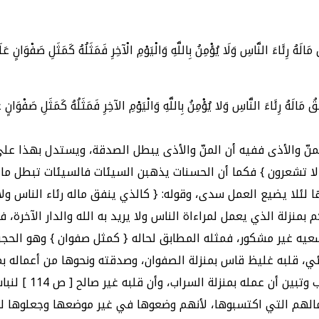
 مَالَهُ رِئَاءَ النَّاسِ وَلَا يُؤْمِنُ بِاللَّهِ وَالْيَوْمِ الْآخِرِ فَمَثَلُهُ كَمَثَلِ صَفْوَانٍ 
ّ والأذى ففيه أن المنّ والأذى يبطل الصدقة، ويستدل بهذا على أ
ا تشعرون } فكما أن الحسنات يذهبن السيئات فالسيئات تبطل ما ق
ا يضيع العمل سدى، وقوله: { كالذي ينفق ماله رئاء الناس ولا يؤ
م بمنزلة الذي يعمل لمراءاة الناس ولا يريد به الله والدار الآخرة
يه غير مشكور، فمثله المطابق لحاله { كمثل صفوان } وهو الحجر ا
، قلبه غليظ قاس بمنزلة الصفوان، وصدقته ونحوها من أعماله بمنز
زكية قابلة للنبا
الهم التي اكتسبوها، لأنهم وضعوها في غير موضعها وجعلوها لمخ