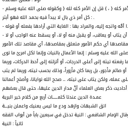
- ﺍﻷﻣﻮﺭ : ﺟﻤﻊ ﺃﻣﺮ، ﻭﻟﻴﺲ ﺍﻟﻤﺮﺍﺩ ﺑﻪ ﻃﻠﺐ ﺍﻟﻔﻌﻞ، ﻭﺇﻧﻤﺎ ﺍﻟﻤﺮﺍﺩ ﺑﺎﻷﻣﺮ ﻫﻨﺎ ﺍﻟﺸﺄﻥ ﺳﻮﺍﺀ ﻛﺎﻥ ﻓﻌﻼ ﺃﻭ ﻗﻮﻻً، ﻛﻘﻮﻝ ﺍﻟﻠﻪ ﺗﻌﺎﻟﻰ } : ﺇﻟﻴﻪ ﻳﺮﺟﻊ ﺍﻷﻣﺮ ﻛﻠﻪ { ، } ﻗﻞ ﺇﻥ ﺍﻷﻣﺮ ﻛﻠﻪ ﻟﻠﻪ { ﻭﻛﻘﻮﻟﻪ ﺻﻠﻰ ﺍﻟﻠﻪ ﻋﻠﻴﻪ ﻭﺳﻠﻢ
: ﻛﻞ ﺃﻣﺮ ﺫﻱ ﺑﺎﻝ ﻻ ﻳﺒﺪﺃ ﻓﻴﻪ ﺑﺤﻤﺪ ﺍﻟﻠﻪ ﻓﻬﻮ ﺃﺑﺘﺮ .
ﻌﺘﻪ ﻧﻴﺘﻪ ﺇﻟﻰ ﺃﻋﻠﻰ ﺍﻟﺪﺭﺟﺎﺕ، ﺃﻭ ﺃﻧﺰﻟﺘﻪ ﺇﻟﻰ ﺃﺣﻂ ﺍﻟﺪﺭﻛﺎﺕ، ﻭﺭﺑﻤﺎ
ﺋﻢ ﻣﺄﺟﻮﺭ، ﺑﻞ ﺭﺑﻤﺎ ﻛﺎﻥ ﻣﺄﺯﻭﺭﺍً، ﻭﺫﻟﻚ ﺑﺤﺴﺐ ﻧﻴﺘﻪ، ﻭﺭﺑﻤﺎ ﻟﻢ ﻳﺜﺐ
ﻋﻤـﺪﺓ ﺍﻟﺪﻳﻦ ﻋﻨﺪﻧﺎ ﻛﻠﻤـــــﺎﺕ ﺃﺭﺑﻊ ﻣﻦ ﻛﻼﻡ ﺧﻴﺮ ﺍﻟﺒﺮﻳﺔ
ﺍﺗﻖ ﺍﻟﺸﺒﻬﺎﺕ ﻭﺍﺯﻫﺪ ﻭﺩﻉ ﻣﺎ ﻟﻴﺲ ﻳﻌﻨﻴﻚ ﻭﺍﻋﻤﻠﻦ ﺑﻨﻴــﺔ
ﺛﺎﻧﻴﺎً : ﺍﻟﻨﻴﺔ