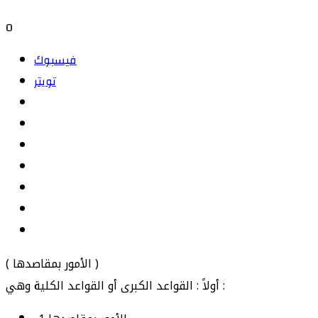
0
فيسبوك
تويتر
‏( ﺍﻷﻣﻮﺭ ﺑﻤﻘﺎﺻﺪﻫﺎ ‏)
ﺃﻭﻻً : ﺍﻟﻘﻮﺍﻋﺪ ﺍﻟﻜﺒﺮﻯ ﺃﻭ ﺍﻟﻘﻮﺍﻋﺪ ﺍﻟﻜﻠﻴﺔ ﻭﻫﻲ :