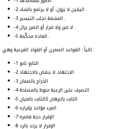
-1 ﺍﻷﻣﻮﺭ ﺑﻤﻘﺎﺻﺪﻫﺎ .
-2 ﺍﻟﻴﻘﻴﻦ ﻻ ﻳﺰﻭﻝ، ﺃﻭ ﻻ ﻳﺮﺗﻔﻊ ﺑﺎﻟﺸﻚ .
-3 ﺍﻟﻤﺸﻘﺔ ﺗﺠﻠﺐ ﺍﻟﺘﻴﺴﻴﺮ .
-4 ﻻ ﺿﺮﺭ ﻭﻻ ﺿﺮﺍﺭ ﺃﻭ ﺍﻟﻀﺮﺭ ﻳﺰﺍﻝ .
-5 ﺍﻟﻌﺎﺩﺓ ﻣﺤﻜَّﻤﺔ .
ﺛﺎﻧﻴﺎً : ﺍﻟﻘﻮﺍﻋﺪ ﺍﻟﺼﻐﺮﻯ ﺃﻭ ﺍﻟﻘﻮﺍﺩ ﺍﻟﻔﺮﻋﻴﺔ ﻭﻫﻲ :
-1 ﺍﻟﺘﺎﺑﻊ ﺗﺎﺑﻊ
-2 ﺍﻻﺟﺘﻬﺎﺩ ﻻ ﻳﻨﻘﺾ ﺑﺎﻻﺟﺘﻬﺎﺩ
-3 ﺍﻟﺨﺮﺍﺝ ﺑﺎﻟﻀﻤﺎﻥ
-4 ﺍﻟﺘﺼﺮﻑ ﻋﻠﻰ ﺍﻟﺮﻋﻴﺔ ﻣﻨﻮﻁ ﺑﺎﻟﻤﺼﻠﺤﺔ
-5 ﺍﻟﺜﺎﺑﺖ ﺑﺎﻟﺒﺮﻫﺎﻥ ﻛﺎﻟﺜﺎﺑﺖ ﺑﺎﻟﻌﻴﺎﻥ
-6 ﺍﻟﻤﺮﺀ ﻣﺆﺍﺧﺬ ﺑﺈﻗﺮﺍﺭﻩ
-7 ﺍﻹﻗﺮﺍﺭ ﺣﺠﺔ ﻗﺎﺻﺮﺓ
-8 ﺍﻹﻗﺮﺍﺭ ﻻ ﻳﺮﺗﺪ ﺑﺎﻟﺮﺩ