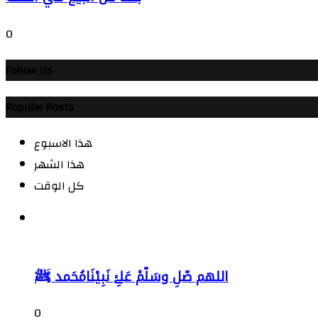
0
Follow Us
Popular Posts
هذا الاسبوع
هذا الشهر
كل الوقت
اللهم صّلِ وسَلّمْ عَلۓِ نَبِيْنَامُحَمد ﷺ
0