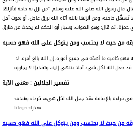
ل: قال رسول الله صلى الله عليه وسلم: "من نزل به حاجة فأنزلها
ي حمزة، ثم قال: وهو الصواب، وسيار أبو الحكم لم يحدث عن طارق
زقه من حيث لا يحتسب ومن يتوكل على الله فهو حسبه
يجعل له مخرجًا من كل ضيق، وييسِّر له أسباب الرزق من حيث لا يخطر على باله، ولا يكون في حسبانه. ومن يتوكل على الله فهو كافيه ما أهمَّه في جميع أموره. إن الله بالغ أمره، لا
تفسير الجلالين : معنى الآية
«ويرزقه من حيث لا يحتسب» يخطر بباله «ومن يتوكل على الله» في أموره «فهو حسبه» كافية «إن الله بالغٌ أمرَه» مراده وفي قراءة بالإضافة «قد جعل الله لكل شيء» كرخاء وشدة
«قدرا» ميقاتا.
زقه من حيث لا يحتسب ومن يتوكل على الله فهو حسبه