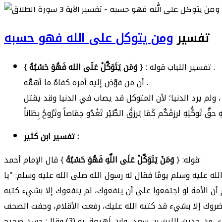
تفسير
ومن يتوكل على الله فهو حسبه
} .
تفسير اللباب قوله : {
وَمَن يَتَوَكَّلْ عَلَى الله فَهُوَ حَسْبُهُ
أن من فوّض إليه أمره كفاهُ ما أهمَّه .
تفسير ابن كثير :
} قال الإمام أحمد:
قوله: {
وَمَنْ يَتَوَكَّلْ عَلَى اللَّهِ فَهُوَ حَسْبُهُ
له عليه وسلم يومًا فقال له رسول الله صلى الله عليه وسلم: "يا
أن الأمة لو اجتمعوا على أن ينفعوك، لم ينفعوك إلا بشيء كتبه