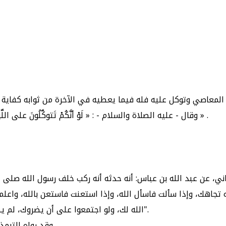
 المعاصي وتوكل
وقال - عليه الصلاة والسلام - : « لَوْ أنَّكُمْ تَتوكَّلُونَ على اللَّهِ حقَّ تَوكُّلِهِ لرزقَكُم كَمَا يَرزقُ الطَّيْر تَغْدُو خِمَاصاً وتَرُوحُ بِطَاناً » .
ني، عن عبد الله بن عباس: أنه حدثه أنه ركب خلف رسول الله صلى ال
جاهك، وإذا سألت فاسأل الله، وإذا استعنت فاستعن بالله، واعلم 
الله لك، ولو اجتمعوا على أن يضروك، لم يضروك إلا بشيء قد كتبه الله عليك، رفعت الأقلام، وجفت الصحف".
وقد رواه الترمذي من حديث الليث بن سعد، وابن لَهِيعة، به (3) وقال: حسن صحيح.