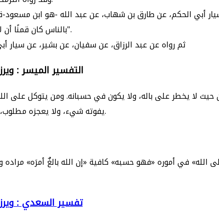
 سيار أبي الحكم، عن طارق بن شهاب، عن عبد الله -هو ابن مسعود-قا
بالناس كان قمنًا أن لا تُسَهَّل حاجته، ومن أنزلها بالله أتاه الله برزق عاجل، أو بموت آجل".
ثم رواه عن عبد الرزاق، عن سفيان، عن بشير، عن سيار أب
التفسير الميسر :
وير
يفوته شيء، ولا يعجزه مطلوب، قد جعل الله لكل شيء أجلا ينتهي إليه، وتقديرًا لا يجاوزه.
تفسير السعدي :
وير