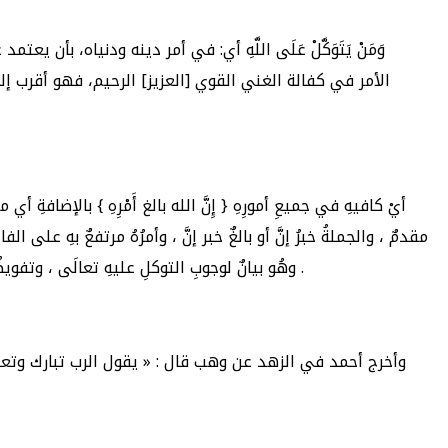
وَمَنْ يَتَوَكَّلْ عَلَى اللَّهِ أي: في أمر دينه ودنياه، بأ
الأمر في كفالة الغني القوي [العزيز] الرحيم، فهو أقرب إلى ا
أيْ كافيهِ في جميعِ أمورِهِ { إِنَّ الله بالغ أَمْرِهِ } بالإضافةِ أي من
مقدمٌ ، والجملةُ خبرُ إنَّ أو بالغٌ خبر إنَّ ، وأمرُهُ مرتفعٌ بهِ على الفاعلي
على الله تعالى .
وهُو بيانٌ لوجوبِ التوكلِ عليهِ تعالَى ، وتفويضُ 
وأخرج أحمد في الزهد عن وهب قال : « يقول الرب تبارك وتعالى 