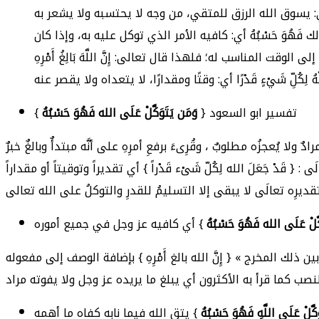
 فَهُوَ حَسْبُهُ أي: كافيه الأمر الذي توكل عليه به، وإذا كان
المناسب له؛ فلهذا قال تعالى: إِنَّ اللَّهَ بَالِغُ أَمْرِهِ
تفسير ابو السعود {
وَمَن يَتَوَكَّلْ عَلَى الله فَهُوَ حَسْبُهُ
}
مرادٌ ولا يُعجزُه مطلوبٌ ، وقُرِىءَ برفعِ أمرِهِ على أنَّه مبتدأٌ وبالغٌ خبرٌ
لَى : { قَدْ جَعَلَ الله لِكُلّ شَىْء قَدْراً } أي تقديراً وتوقيتاً أو مقداراً
 بتقديرِه تعالَى لا يبقى إلا التسليمُ للقدرِ والتوكلُ
َّلْ عَلَى الله فَهُوَ حَسْبُهُ
 المخرج » { إِنَّ الله بالغ أَمْرِهِ } بإضافة الوصف إلى مفعوله
َكَّلْ عَلَى اللَّهِ فَهُوَ حَسْبُهُ