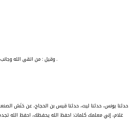
عليه فله فيما يعطيه في الآخرة من ثوابه كفاية ، ولم يرد الدنيا؛ لأن المتوكل قد يصاب في الدنيا وقد يقتل .
وقيل : من اتقى الله وجانب
حدثنا يونس، حدثنا ليث، حدثنا قيس بن الحجاج، عن حَنَش الصنعا
غلام، إني معلمك كلمات: احفظ الله يحفظك، احفظ الله تجده ت