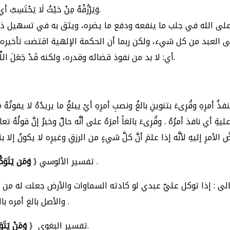
وَيَرْزُقْهُ مِنْ حَيْثُ لَا يَحْتَسِبُ أي: يسوق الله الرزق للمتقي، من وجه لا يحتسبه ولا يشعر به.
ن يعتمد على الله في جلب ما ينفعه ودفع ما يضره، ويثق به في تسهيل ذلك
لعبد من كل شيء، ولكن ربما أن الحكمة الإلهية اقتضت تأخيره إلى الوقت 
أي: لا بد من نفوذ قضائه وقدره، ولكنه قَدْ جَعَلَ اللَّهُ لِكُلِّ شَيْءٍ قَدْرًا أي: وقتًا ومقدارًا، لا يتعداه ولا يقصر عنه.
فذُ أمرِهِ وقُرِىءَ بتنوينِ بالغُ ونصبِ أمرِهِ أيْ يبلغُ ما يريدُهُ لا يفوتُهُ 
ةِ أي نافذ أمرُهُ . وقُرِىءَ بالغاً أمرَهُ على أنَّه حالٌ وخبرُ إنَّ قولُهُ تعا
الأمرِ إليهِ لأنَّه إذا علمَ أنَّ كلَّ شيءٍ من الرزقِ وغيرِه لا يكونُ إلا
} أي كافيه عز وجل في جميع أموره .
تفسير الألوسي {
وَمَن يَتَوَك
: إذا توكل عليّ عبدي لو كادته السماوات والأرض جعلت له من بين ذلك
والأصل بالغ أمره بالنصب كما قرأ به الأكثرون أي يبلغ ما يريده عز وجل ولا يفوته مراد .
} يتق الله فيما نابه كفاه ما أهمه.
تفسير البغوي {
وَمَنْ يَتَو