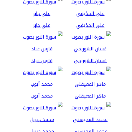
علي الحذيفي
علي جابر
غسان الشوربجي
فارس عباد
ماهر المعيقلي
محمد أيوب
محمد المحيسني
محمد جبريل