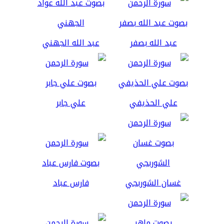
عبد الله بصفر
عبد الله الجهني
علي الحذيفي
علي جابر
غسان الشوربجي
فارس عباد