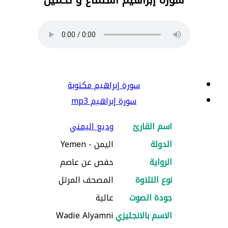
سورة إبراهيم مكتوبة
سورة إبراهيم mp3
اسم القارئ
وديع اليمني
الدولة
اليمن - Yemen
الرواية
حفص عن عاصم
نوع التلاوة
المصحف المرتل
جودة الصوت
عالية
الاسم بالانجليزي
Wadie Alyamni