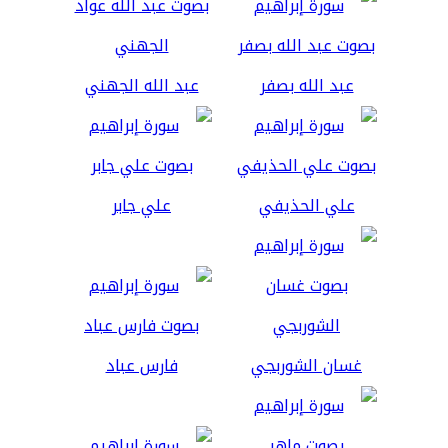
عبد الله بصفر
عبد الله الجهني
علي الحذيفي
علي جابر
غسان الشوربجي
فارس عباد