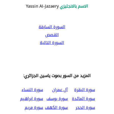
الاسم بالانجليزي
Yassin Al-Jazaery
السورة السابقة
القصص
السورة التالية
المزيد من السور بصوت ياسين الجزائري:
سورة البقرة
آل عمران
سورة النساء
سورة المائدة
سورة يوسف
سورة ابراهيم
سورة الحجر
سورة الكهف
سورة مريم