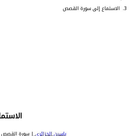
الاستماع إلى سورة القصص
الاستما
ياسين الجزائري
| سورة القصص | Qasas - عدد آياتها 88 - رقم السورة في المصحف: 28 - معنى السورة بالإنجليزية: 