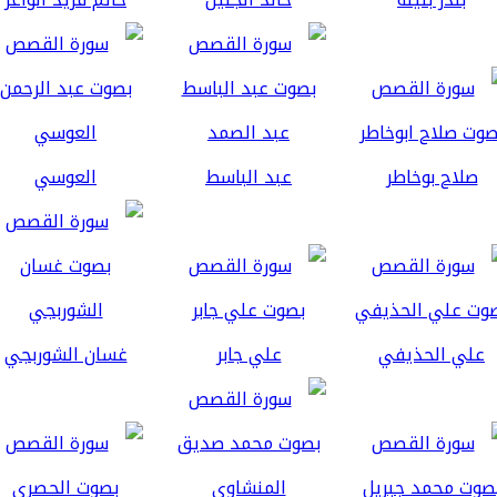
صلاح بوخاطر
عبد الباسط
العوسي
علي الحذيفي
علي جابر
غسان الشوربجي