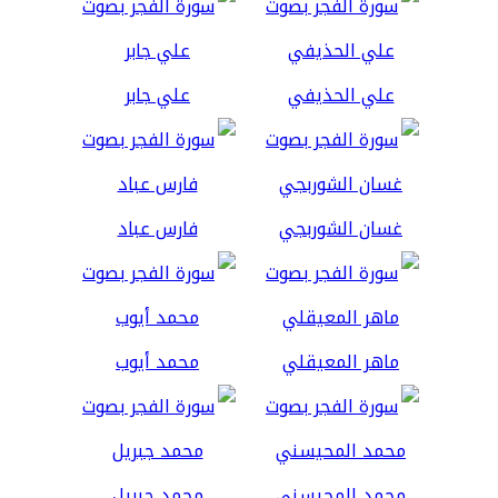
علي الحذيفي
علي جابر
غسان الشوربجي
فارس عباد
ماهر المعيقلي
محمد أيوب
محمد المحيسني
محمد جبريل