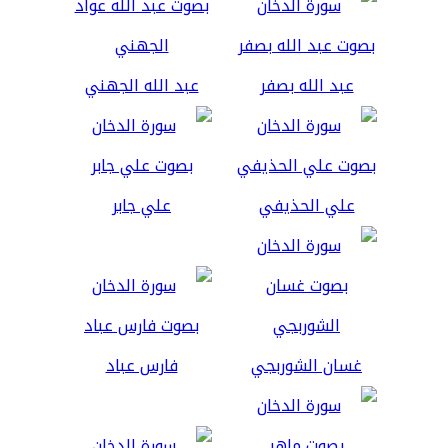
عبد الله بصفر
عبد الله الجهني
علي الحذيفي
علي جابر
غسان الشوربجي
فارس عباد