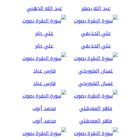
عبد الله بصفر
عبد الله الجهني
علي الحذيفي
علي جابر
غسان الشوربجي
فارس عباد
ماهر المعيقلي
محمد أيوب