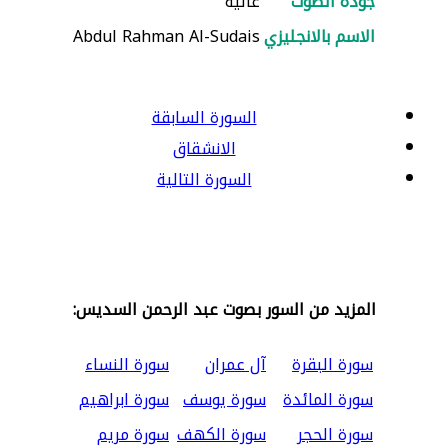
جودة الصوت
عالية
الاسم بالانجليزي
Abdul Rahman Al-Sudais
السورة السابقة
الانشقاق
السورة التالية
المزيد من السور بصوت عبد الرحمن السديس:
سورة البقرة
آل عمران
سورة النساء
سورة المائدة
سورة يوسف
سورة ابراهيم
سورة الحجر
سورة الكهف
سورة مريم