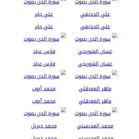
علي الحذيفي
علي جابر
غسان الشوربجي
فارس عباد
ماهر المعيقلي
محمد أيوب
محمد المحيسني
محمد جبريل