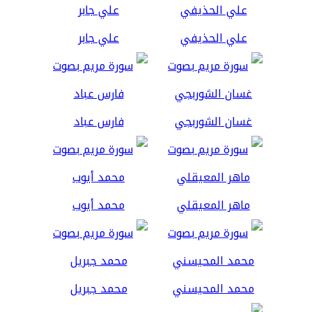
علي الحذيفي
علي جابر
غسان الشوربجي
فارس عباد
ماهر المعيقلي
محمد أيوب
محمد المحيسني
محمد جبريل