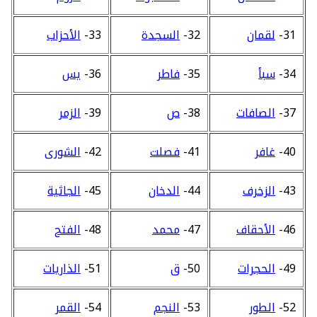
31-
لقمان
32-
السجدة
33-
الأحزاب
34-
سبأ
35-
فاطر
36-
يس
37-
الصافات
38-
ص
39-
الزمر
40-
غافر
41-
فصلت
42-
الشورى
43-
الزخرف
44-
الدخان
45-
الجاثية
46-
الأحقاف
47-
محمد
48-
الفتح
49-
الحجرات
50-
ق
51-
الذاريات
52-
الطور
53-
النجم
54-
القمر