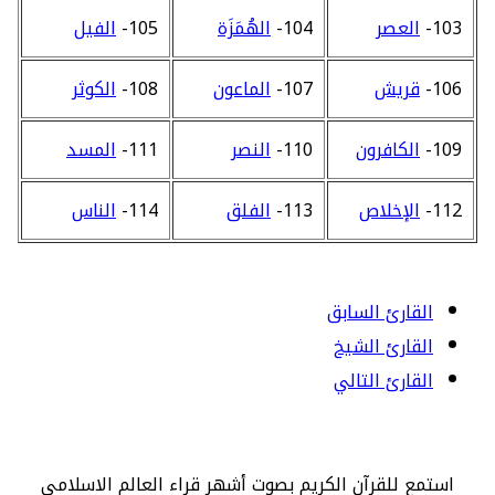
103-
العصر
104-
الهُمَزَة
105-
الفيل
106-
قريش
107-
الماعون
108-
الكوثر
109-
الكافرون
110-
النصر
111-
المسد
112-
الإخلاص
113-
الفلق
114-
الناس
القارئ السابق
القارئ الشيخ
القارئ التالي
استمع للقرآن الكريم بصوت أشهر قراء العالم الاسلامي