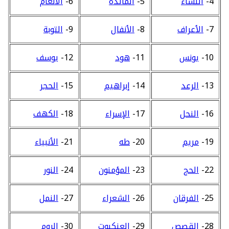
4-
النساء
5-
المائدة
6-
الأنعام
7-
الأعراف
8-
الأنفال
9-
التوبة
10-
يونس
11-
هود
12-
يوسف
13-
الرعد
14-
إبراهيم
15-
الحجر
16-
النحل
17-
الإسراء
18-
الكهف
19-
مريم
20-
طه
21-
الأنبياء
22-
الحج
23-
المؤمنون
24-
النور
25-
الفرقان
26-
الشعراء
27-
النمل
28-
القصص
29-
العنكبوت
30-
الروم