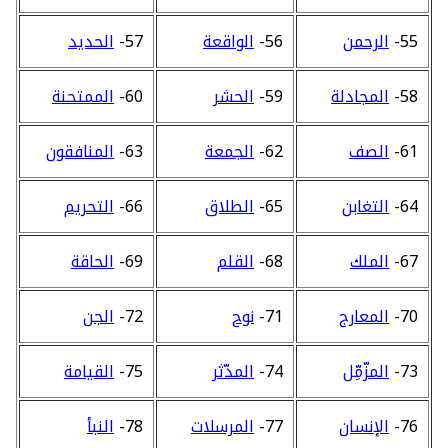
55-
الرحمن
56-
الواقعة
57-
الحديد
58-
المجادلة
59-
الحشر
60-
الممتحنة
61-
الصف
62-
الجمعة
63-
المنافقون
64-
التغابن
65-
الطلاق
66-
التحريم
67-
الملك
68-
القلم
69-
الحاقة
70-
المعارج
71-
نوح
72-
الجن
73-
المزّمِّل
74-
المدّثر
75-
القيامة
76-
الإنسان
77-
المرسلات
78-
النبأ