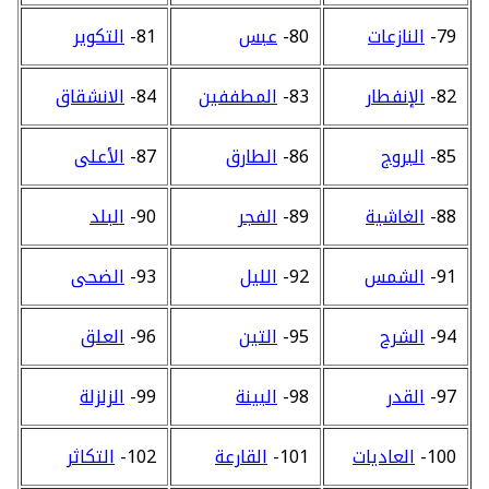
79-
النازعات
80-
عبس
81-
التكوير
82-
الإنفطار
83-
المطففين
84-
الانشقاق
85-
البروج
86-
الطارق
87-
الأعلى
88-
الغاشية
89-
الفجر
90-
البلد
91-
الشمس
92-
الليل
93-
الضحى
94-
الشرح
95-
التين
96-
العلق
97-
القدر
98-
البينة
99-
الزلزلة
100-
العاديات
101-
القارعة
102-
التكاثر