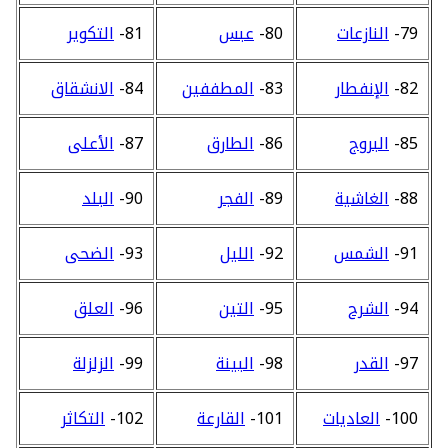
79-
النازعات
80-
عبس
81-
التكوير
82-
الإنفطار
83-
المطففين
84-
الانشقاق
85-
البروج
86-
الطارق
87-
الأعلى
88-
الغاشية
89-
الفجر
90-
البلد
91-
الشمس
92-
الليل
93-
الضحى
94-
الشرح
95-
التين
96-
العلق
97-
القدر
98-
البينة
99-
الزلزلة
100-
العاديات
101-
القارعة
102-
التكاثر