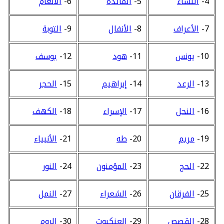
4-
النساء
5-
المائدة
6-
الأنعام
7-
الأعراف
8-
الأنفال
9-
التوبة
10-
يونس
11-
هود
12-
يوسف
13-
الرعد
14-
إبراهيم
15-
الحجر
16-
النحل
17-
الإسراء
18-
الكهف
19-
مريم
20-
طه
21-
الأنبياء
22-
الحج
23-
المؤمنون
24-
النور
25-
الفرقان
26-
الشعراء
27-
النمل
28-
القصص
29-
العنكبوت
30-
الروم