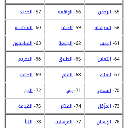
55-
الرحمن
56-
الواقعة
57-
الحديد
58-
المجادلة
59-
الحشر
60-
الممتحنة
61-
الصف
62-
الجمعة
63-
المنافقون
64-
التغابن
65-
الطلاق
66-
التحريم
67-
الملك
68-
القلم
69-
الحاقة
70-
المعارج
71-
نوح
72-
الجن
73-
المزّمِّل
74-
المدّثر
75-
القيامة
76-
الإنسان
77-
المرسلات
78-
النبأ