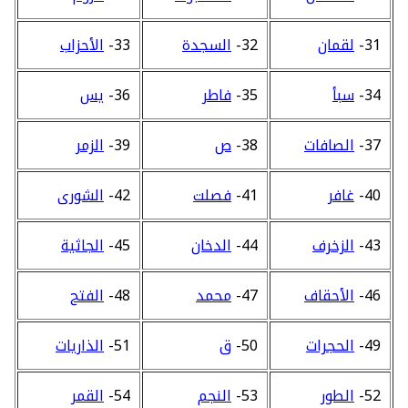
31-
لقمان
32-
السجدة
33-
الأحزاب
34-
سبأ
35-
فاطر
36-
يس
37-
الصافات
38-
ص
39-
الزمر
40-
غافر
41-
فصلت
42-
الشورى
43-
الزخرف
44-
الدخان
45-
الجاثية
46-
الأحقاف
47-
محمد
48-
الفتح
49-
الحجرات
50-
ق
51-
الذاريات
52-
الطور
53-
النجم
54-
القمر