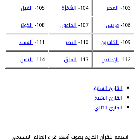
103-
العصر
104-
الهُمَزَة
105-
الفيل
106-
قريش
107-
الماعون
108-
الكوثر
109-
الكافرون
110-
النصر
111-
المسد
112-
الإخلاص
113-
الفلق
114-
الناس
القارئ السابق
القارئ الشيخ
القارئ التالي
استمع للقرآن الكريم بصوت أشهر قراء العالم الاسلامي