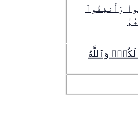
اْ وَأَنفِقُواْ
ُمُ
َكُمۡۚ وَٱللَّهُ