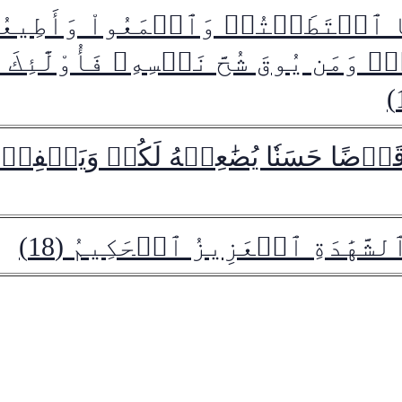
مَا ٱسۡتَطَعۡتُمۡ وَٱسۡمَعُواْ وَأَطِيعُو
 وَمَن يُوقَ شُحَّ نَفۡسِهِۦ فَأُوْلَٰٓئِكَ ه
قَرۡضًا حَسَنٗا يُضَٰعِفۡهُ لَكُمۡ وَيَغۡفِرۡ ل
شَّهَٰدَةِ ٱلۡعَزِيزُ ٱلۡحَكِيمُ (18)