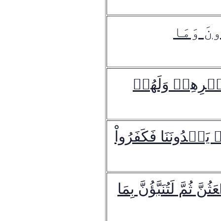
ونَ وَمَا
 أَمۡرِهِمۡ وَلَهُمۡ
ٞ يَهۡدُونَنَا فَكَفَرُواْ
ثُمَّ لَتُنَبَّؤُنَّ بِمَا