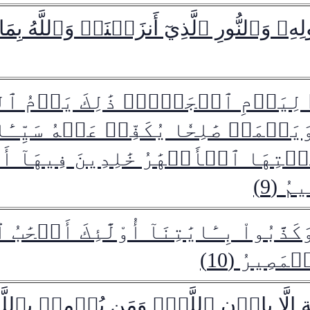
َسُولِهِۦ وَٱلنُّورِ ٱلَّذِيٓ أَنزَلۡنَاۚ وَٱللَّهُ بِم
 لِيَوۡمِ ٱلۡجَمۡعِۖ ذَٰلِكَ يَوۡمُ ٱلت
يَعۡمَلۡ صَٰلِحٗا يُكَفِّرۡ عَنۡهُ سَيِّـٔ
َحۡتِهَا ٱلۡأَنۡهَٰرُ خَٰلِدِينَ فِيهَآ أَب
 (9)
َذَّبُواْ بِـَٔايَٰتِنَآ أُوْلَٰٓئِكَ أَصۡحَٰبُ 
َصِيرُ (10)
ةٍ إِلَّا بِإِذۡنِ ٱللَّهِۗ وَمَن يُؤۡمِنۢ بِٱللّ