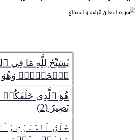
يُسَبِّحُ لِلَّهِ مَا فِ
ٱلۡحَمۡدُۖ وَهُوَ عَلَ
هُوَ ٱلَّذِي خَلَقَكُمۡ 
بَصِيرٌ (2)
خَلَقَ ٱلسَّمَٰوَٰتِ و
وَإِلَيۡهِ ٱلۡمَصِيرُ 