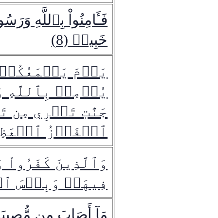
فَـَٔامِنُواْ بِٱللَّهِ وَر
خَبِيرٞ (8)
يَوۡمَ يَجۡمَعُكُمۡ
يُؤۡمِنۢ بِٱللَّهِ وَ
جَنَّٰتٖ تَجۡرِي مِن ت
ٱلۡفَوۡزُ ٱلۡعَظِيمُ
وَٱلَّذِينَ كَفَرُواْ وَك
فِيهَاۖ وَبِئۡسَ ٱلۡم
مَآ أَصَابَ مِن مُّصِيبَ