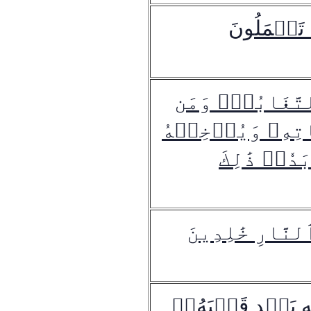
َا تَعۡمَلُونَ
َّغَابُنِۗ وَمَن
َاتِهِۦ وَيُدۡخِلۡهُ
َدٗاۚ ذَٰلِكَ
ٱلنَّارِ خَٰلِدِينَ
َهِ يَهۡدِ قَلۡبَهُۥۚ