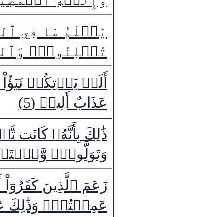
يَعۡلَمُ مَا فِي ٱلسَّ
تُعۡلِنُونَۚ وَٱللَّه
أَلَمۡ يَأۡتِكُمۡ نَبَؤُاْ
عَذَابٌ أَلِيمٞ (5)
ذَٰلِكَ بِأَنَّهُۥ كَانَت تّ
وَتَوَلَّواْۖ وَّٱسۡتَغۡ
زَعَمَ ٱلَّذِينَ كَفَرُوٓاْ 
عَمِلۡتُمۡۚ وَذَٰلِكَ عَل