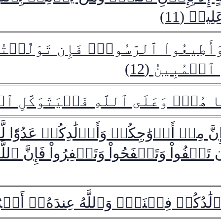
لِيمٞ (11)
َأَطِيعُواْ ٱلرَّسُولَۚ فَإِن تَوَلَّيۡتُمۡ
ٱلۡمُبِينُ (12)
لَّا هُوَۚ وَعَلَى ٱللَّهِ فَلۡيَتَوَكَّلِ ٱل
ُوٓاْ إِنَّ مِنۡ أَزۡوَٰجِكُمۡ وَأَوۡلَٰدِكُمۡ عَدُوّٗا ل
عۡفُواْ وَتَصۡفَحُواْ وَتَغۡفِرُواْ فَإِنَّ ٱللّ
َأَوۡلَٰدُكُمۡ فِتۡنَةٞۚ وَٱللَّهُ عِندَهُۥٓ أَجۡر