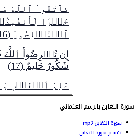
فَٱتَّقُواْ ٱللَّهَ 
خَيۡرٗا لِّأَنفُسِكُمۡۗ
ٱلۡمُفۡلِحُونَ (16)
إِن تُقۡرِضُواْ ٱللَّهَ 
شَكُورٌ حَلِيمٌ (17)
عَٰلِمُ ٱلۡغَيۡبِ وَٱل
سورة التغابن بالرسم العثماني
سورة التغابن mp3
تفسير سورة التغابن