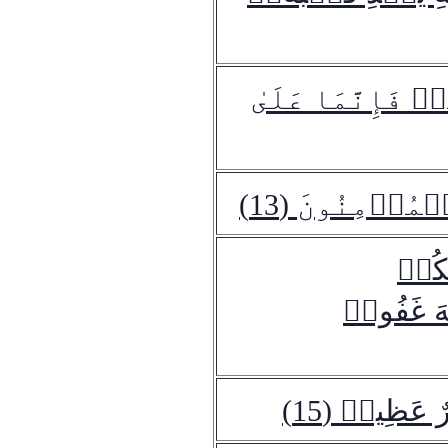
 فَإِنَّمَا عَلَىٰ
ۡمُؤۡمِنُونَ (13)
َّكُمۡ
َهَ غَفُورٞ
ٌ عَظِيمٞ (15)