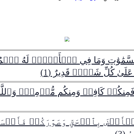
ي ٱلسَّمَٰوَٰتِ وَمَا فِي ٱلۡأَرۡضِۖ لَهُ ٱلۡم
ىٰ كُلِّ شَيۡءٖ قَدِيرٌ (1)
فَمِنكُمۡ كَافِرٞ وَمِنكُم مُّؤۡمِنٞۚ وَٱللَّهُ
َٱلۡأَرۡضَ بِٱلۡحَقِّ وَصَوَّرَكُمۡ فَأَحۡسَ
(3)