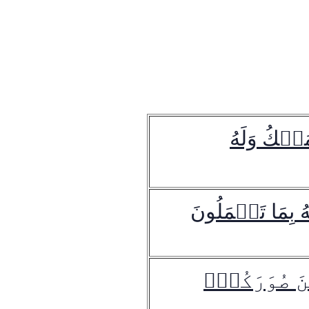
ُلۡكُ وَلَهُ
 بِمَا تَعۡمَلُونَ
نَ صُوَرَكُمۡۖ