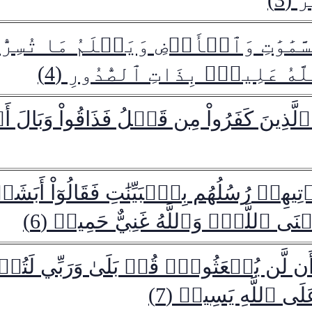
مَٰوَٰتِ وَٱلۡأَرۡضِ وَيَعۡلَمُ مَا تُسِرُّ
ُ عَلِيمُۢ بِذَاتِ ٱلصُّدُورِ (4)
 ٱلَّذِينَ كَفَرُواْ مِن قَبۡلُ فَذَاقُواْ وَبَالَ
َأۡتِيهِمۡ رُسُلُهُم بِٱلۡبَيِّنَٰتِ فَقَالُوٓاْ أَبَشَر
نَى ٱللَّهُۚ وَٱللَّهُ غَنِيٌّ حَمِيدٞ (6)
أَن لَّن يُبۡعَثُواْۚ قُلۡ بَلَىٰ وَرَبِّي لَتُبۡعَثُنَّ 
َى ٱللَّهِ يَسِيرٞ (7)