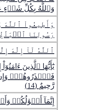
وَٱللَّهُ بِكُلِّ شَيۡءٍ عَ
وَأَطِيعُواْ ٱللَّهَ و
رَسُولِنَا ٱلۡبَلَٰغُ 
ٱللَّهُ لَآ إِلَٰهَ إِ
يَٰٓأَيُّهَا ٱلَّذِينَ ءَامَن
فَٱحۡذَرُوهُمۡۚ وَإِن تَ
رَّحِيمٌ (14)
إِنَّمَآ أَمۡوَٰلُكُمۡ و