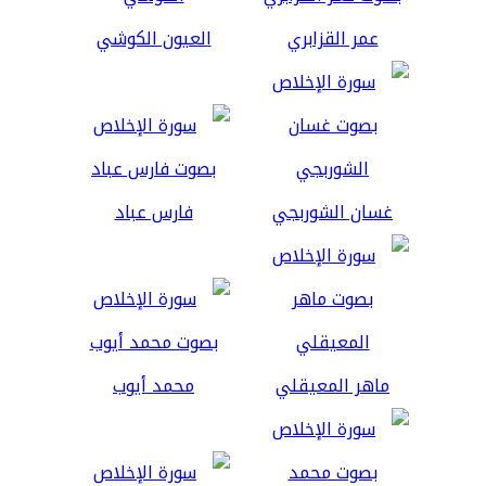
عمر القزابري
العيون الكوشي
غسان الشوربجي
فارس عباد
ماهر المعيقلي
محمد أيوب