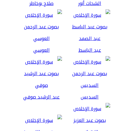
الشحات أنور
صلاح بوخاطر
عبد الباسط
العوسي
السديس
عبد الرشيد صوفي