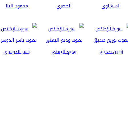
المنشاوي
الحصري
محمود البنا
نورين صديق
وديع اليمني
ياسر الدوسري