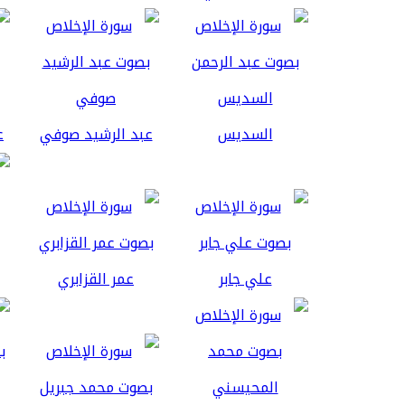
السديس
عبد الرشيد صوفي
ع
علي جابر
عمر القزابري