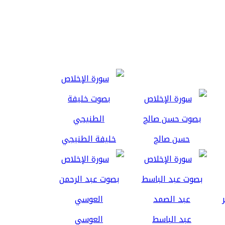
حسن صالح
خليفة الطنيجي
عبد الباسط
العوسي