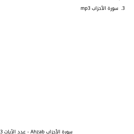
سورة الأحزاب mp3
سورة الأحزاب Ahzab - عدد الآيات 73 - رقم السورة 33 - صفحة السورة في