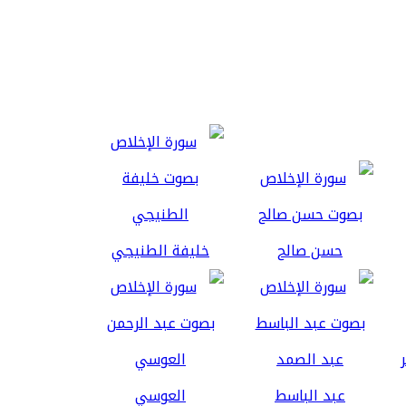
حسن صالح
خليفة الطنيجي
عبد الباسط
العوسي