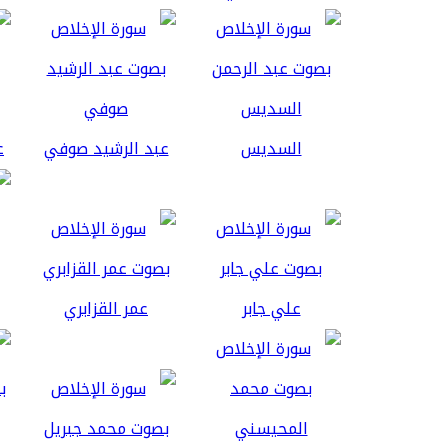
السديس
عبد الرشيد صوفي
ع
علي جابر
عمر القزابري