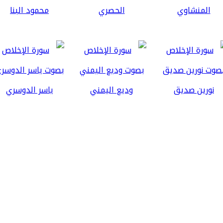
المنشاوي
الحصري
محمود البنا
نورين صديق
وديع اليمني
ياسر الدوسري