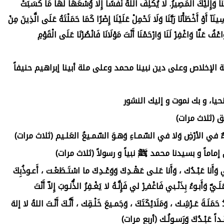
َّنَا وَإِلَيْكَ الْمَصِيرُ. لَا يُكَلِّفُ اللَّهُ نَفْسًا إِلَّا وُسْعَهَا لَهَا مَا كَسَبَتْ
سِينَآ أَوْ أَخْطَأْنَا رَبَّنَا وَلَا تَحْمِلْ عَلَيْنَا إِصْرًا كَمَا حَمَلْتَهُ عَلَى الَّذِينَ مِنْ
ِ وَاعْفُ عَنَّا وَاغْفِرْ لَنَا وَارْحَمْنَا أَنْتَ مَوْلَانَا فَانْصُرْنَا عَلَى الْقَوْمِ
لإخلاص وعلى دين نبينا محمد وعلى ملة أبينا إبراهيم حنيفاً
حيا، و بك نموت و إليك النشور
ق (ثلاث مرات)
َيءٌ في الأرْضِ وَلا في السّمـاءِ وَهـوَ السّمـيعُ العَلـيم (ثلاث مرات)
آن إماماً و بسيدنا محمد ﷺ نبياً و رسولاً (ثلاث مرات)
تَنـي وَأَنا عَبْـدُك ، وَأَنا عَلـى عَهْـدِكَ وَوَعْـدِكَ ما اسْتَـطَعْـت ، أَعـوذُبِكَ
ـيَّ وَأَبـوءُ بِذَنْـبي فَاغْفـِرْ لي فَإِنَّـهُ لا يَغْـفِرُ الذُّنـوبَ إِلاّ أَنْتَ
مَلَـةَ عَـرْشِـك ، وَمَلَائِكَتَكَ ، وَجَمـيعَ خَلْـقِك ، أَنَّـكَ أَنْـتَ اللهُ لا إلهَ
َمّـداً عَبْـدُكَ وَرَسـولُـك (أربع مرات)