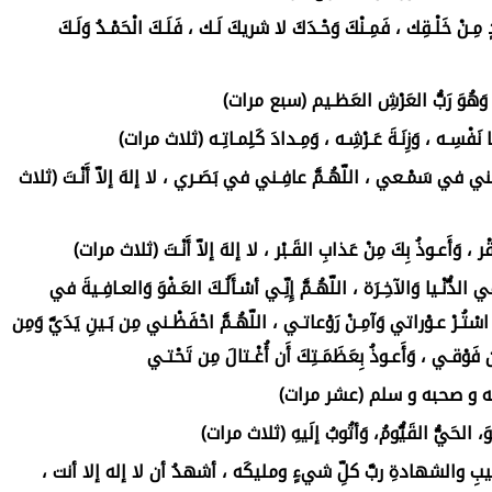
مِـنْ خَلْـقِك ، فَمِـنْكَ وَحْـدَكَ لا شريكَ لَـك ، فَلَـكَ الْحَمْـدُ وَلَـكَ
َـلتُ وَهُوَ رَبُّ العَرْشِ العَظـيم (سبع مرات)
ـا نَفْسِـه ، وَزِنَـةَ عَـرْشِـه ، وَمِـدادَ كَلِمـاتِـه (ثلاث مرات)
ِـني في سَمْـعي ، اللّهُـمَّ عافِـني في بَصَـري ، لا إلهَ إلاّ أَنْـتَ (ثلاث
َـقْر ، وَأَعـوذُ بِكَ مِنْ عَذابِ القَـبْر ، لا إلهَ إلاّ أَنْـتَ (ثلاث مرات)
في الدُّنْـيا وَالآخِـرَة ، اللّهُـمَّ إِنِّـي أسْـأَلُـكَ العَـفْوَ وَالعـافِـيةَ في
ْتُـرْ عـوْراتي وَآمِـنْ رَوْعاتـي ، اللّهُـمَّ احْفَظْـني مِن بَـينِ يَدَيَّ وَمِن
ْقـي ، وَأَعـوذُ بِعَظَمَـتِكَ أَن أُغْـتالَ مِن تَحْتـي
 و صحبه و سلم (عشر مرات)
هُوَ، الحَيُّ القَيُّومُ، وَأتُوبُ إلَيهِ (ثلاث مرات)
ِ والشهادةِ ربَّ كلِّ شيءٍ ومليكَه ، أشهدُ أن لا إله إلا أنت ،