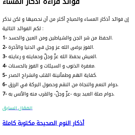
فوائد قراءة أذكار المساء
إن فوائد أذكار المساء والصباح أكثر من أن نحصيها و لكن نذكر
لكم الفوائد التالية :
الحفظ من شر الجن والشياطين ومن العين والحسد.
1-
الفوز برضى الله عز وجل في الدنيا والآخرة.
2-
العيش بحفظ الله عزّ وجلّ وحمايته و رعايته.
3-
مغفرة الذنوب و السيئات و الفوز بالحسنات.
4-
كفاية الهم وطمأنينة القلب وانشراح الصدر.
5-
دوام النعم والنجاة من النقم وحصول البركة في الرزق.
6-
دوام صلة العبد بربه -عزّ وجلّ- والقرب منه والأنس به.
7-
المقال السابق
أذكار النوم الصحيحة مكتوبة كاملة