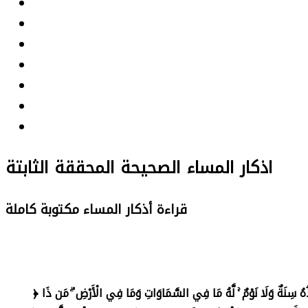
اذكار المساء الصحيحة المحققة الثابتة
قراءة أذكار المساء مكتوبة كاملة
﴿ اللَّهُ لَا إِلَٰهَ إِلَّا هُوَ الْحَيُّ الْقَيُّومُ ۚ لَا تَأْخُذُهُ سِنَةٌ وَلَا نَوْمٌ ۚ لَّهُ مَا فِي السَّمَاوَاتِ وَمَا فِي الْأَرْضِ ۗ مَن ذَا