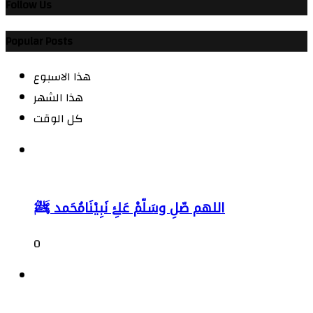
Follow Us
Popular Posts
هذا الاسبوع
هذا الشهر
كل الوقت
اللهم صّلِ وسَلّمْ عَلۓِ نَبِيْنَامُحَمد ﷺ
0