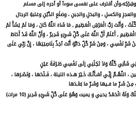
ِ وشِرْكِه،وأن أقترف على نفسى سوءآ أو أجره إلى مسلم
 والعجزِ والكسلِ ، والبخلِ والجبنِ ، وضلَعِ الدَّيْنِ وغلبةِ الرجال
َوَكَّلْتُ ، وَأَنْتَ رَبُّ الْعَرْشِ الْعَظِيمِ , مَا شَاءَ اللَّهُ كَانَ ، وَمَا لَمْ يَشَأْ لَمْ
 الْعَظِيمِ , أَعْلَمُ أَنَّ اللَّهَ عَلَى كُلِّ شَيْءٍ قَدِيرٌ ، وَأَنَّ اللَّهَ قَدْ أَحَاطَ
نْ شَرِّ نَفْسِي ، وَمِنْ شَرِّ كُلِّ دَابَّةٍ أَنْتَ آخِذٌ بِنَاصِيَتِهَا ، إِنَّ رَبِّي عَلَى
 لِي شَأنِي كُلَّهُ وَلاَ تَكِلْنِي إلَى نَفْسِي طَـرْفَةَ عَيْنٍ
للّهُـمَّ إِنِّـي أسْـأَلُـكَ خَـيْرَ هـذه الليلة ، فَـتْحَها ، وَنَصْـرَها ،
َ مِـنْ شَـرِّ ما فـيها وَشَـرِّ ما بَعْـدَها
مُلْكُ وَلَهُ الْحَمْدُ يحيي و يميت وَهُوَ عَلَى كُلِّ شَيْءِ قَدِيرِ (10 مرات)