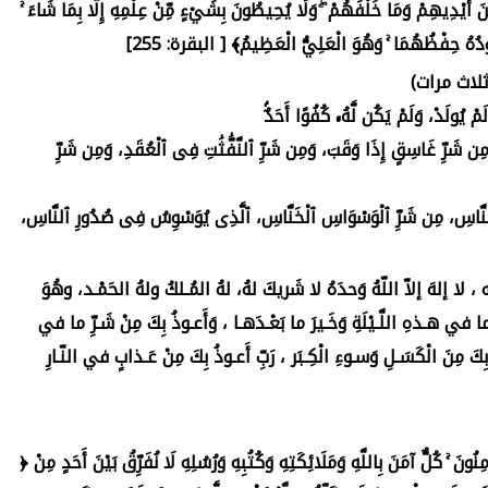
َيْنَ أَيْدِيهِمْ وَمَا خَلْفَهُمْ ۖ وَلَا يُحِيطُونَ بِشَيْءٍ مِّنْ عِلْمِهِ إِلَّا بِمَا شَاءَ ۚ
ُودُهُ حِفْظُهُمَا ۚ وَهُوَ الْعَلِيُّ الْعَظِيمُ﴾ [ البقرة: 255]
َمْ يُولَدْ، وَلَمْ يَكُن لَّهُۥ كُفُوًا أَحَدٌۢ
مِن شَرِّ غَاسِقٍ إِذَا وَقَبَ، وَمِن شَرِّ ٱلنَّفَّٰثَٰتِ فِى ٱلْعُقَدِ، وَمِن شَرِّ
هِ ٱلنَّاسِ، مِن شَرِّ ٱلْوَسْوَاسِ ٱلْخَنَّاسِ، ٱلَّذِى يُوَسْوِسُ فِى صُدُورِ ٱلنَّاسِ،
 لا إلهَ إلاّ اللّهُ وَحدَهُ لا شَريكَ لهُ، لهُ المُـلكُ ولهُ الحَمْـد، وهُوَ
في هـذهِ اللَّـيْلَةِ وَخَـيرَ ما بَعْـدَهـا ، وَأَعـوذُ بِكَ مِنْ شَـرِّ ما في
ُبِكَ مِنَ الْكَسَـلِ وَسـوءِ الْكِـبَر ، رَبِّ أَعـوذُ بِكَ مِنْ عَـذابٍ في النّـارِ
﴿ آمَنَ الرَّسُولُ بِمَا أُنْزِلَ إِلَيْهِ مِنْ رَبِّهِ وَالْمُؤْمِنُونَ ۚ كُلٌّ آمَنَ بِاللَّهِ وَمَلَائِكَتِهِ وَكُتُبِهِ وَرُسُلِهِ لَا نُفَرِّقُ بَيْنَ أَحَدٍ مِنْ