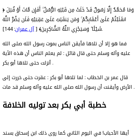
﴿ وَمَا مُحَمَّدٌ إِلَّا رَسُولٌ قَدْ خَلَتْ مِن قَبْلِهِ الرُّسُلُ ۚ أَفَإِن مَّاتَ أَوْ قُتِلَ
انقَلَبْتُمْ عَلَىٰ أَعْقَابِكُمْ ۚ وَمَن يَنقَلِبْ عَلَىٰ عَقِبَيْهِ فَلَن يَضُرَّ اللَّهَ
: 144].
شَيْئًا ۗ وَسَيَجْزِي اللَّهُ الشَّاكِرِينَ﴾ [
آل عمران
فما هو إلا أن تلاها فأيقن الناس بموت رسول الله صلى الله
عليه وآله وسلم حتى قال قائل : لم يعلم الناس أن هذه الآية
أنزلت حتى تلاها أبو بكر .
قال عمر بن الخطاب : لما تلاها أبو بكر : عقرت حتى خررت إلى
الأرض وأيقنت أن رسول الله صلى الله عليه وآله وسلم قد مات .
خطبة أبي بكر بعد توليه الخلافة
أيها الأحباب! في اليوم الثاني كما روى ذلك ابن إسحاق بسند