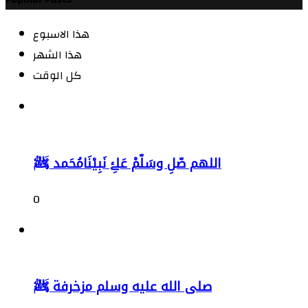
هذا الاسبوع
هذا الشهر
كل الوقت
اللهم صّلِ وسَلّمْ عَلۓِ نَبِيْنَامُحَمد ﷺ
0
صلى الله عليه وسلم مزخرفة ﷺ