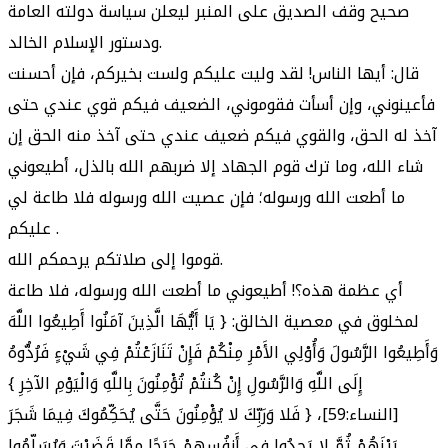
صحيح وقف الصديق على المنبر ليعلن سياسة دولته العامة
ودستور الإسلام الخالد.
قال: أيها الناس! لقد وليت عليكم ولست بخيركم، فإن أحسنت
فأعينوني، وإن أسأت فقوموني، الضعيف فيكم قوي عندي حتى
آخذ له الحق، والقوي فيكم ضعيف عندي حتى آخذ منه الحق إن
شاء الله، وما ترك قوم الجهاد إلا ضربهم الله بالذل، أطيعوني
ما أطعت الله ورسوله؛ فإن عصيت الله ورسوله فلا طاعة لي
عليكم .
قوموا إلى صلاتكم يرحمكم الله.
أي عظمة هذه؟! أطيعوني ما أطعت الله ورسوله، فلا طاعة
لمخلوق في معصية الخالق: { يَا أَيُّهَا الَّذِينَ آمَنُوا أَطِيعُوا اللَّهَ
وَأَطِيعُوا الرَّسُولَ وَأُوْلِي الأَمْرِ مِنْكُمْ فَإِنْ تَنَازَعْتُمْ فِي شَيْءٍ فَرُدُّوهُ
إِلَى اللَّهِ وَالرَّسُولِ إِنْ كُنتُمْ تُؤْمِنُونَ بِاللَّهِ وَالْيَوْمِ الآخِرِ }
[النساء:59]، { فَلا وَرَبِّكَ لا يُؤْمِنُونَ حَتَّى يُحَكِّمُوكَ فِيمَا شَجَرَ
بَيْنَهُمْ ثُمَّ لا يَجِدُوا فِي أَنفُسِهِمْ حَرَجًا مِمَّا قَضَيْتَ وَيُسَلِّمُوا