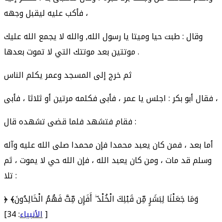
فأكب عليه ليقبل وجهه ،
وقال : طبت حيا وميتا يا رسول الله, والله لا يجمع الله عليك
موتتين بعد موتتك التي لا تموت بعدها .
ثم خرج إلى المسجد وعمر يكلم الناس
فقال أبو بكر : اجلس يا عمر ، فأبى فكلمه مرتين أو ثلاثا ، فأبى ،
فقام فتشهد فلما قضى تشهده قال :
أما بعد ، فمن كان يعبد محمدا فإن محمدا صلى الله عليه وآله
وسلم قد مات ، ومن كان يعبد الله ، فإن الله حي لا يموت ، ثم
تلا :
﴿ وَمَا جَعَلْنَا لِبَشَرٍ مِّن قَبْلِكَ الْخُلْدَ ۖ أَفَإِن مِّتَّ فَهُمُ الْخَالِدُونَ﴾
[
الأنبياء
: 34]