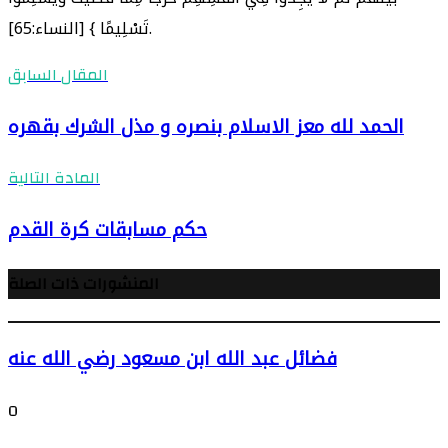
تَسْلِيمًا } [النساء:65].
المقال السابق
الحمد لله معز الاسلام بنصره و مذل الشرك بقهره
المادة التالية
حكم مسابقات كرة القدم
المنشورات ذات الصلة
فضائل عبد الله ابن مسعود رضي الله عنه
0